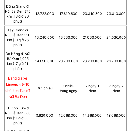
Đông Giang đi
Núi Bà Đen 873
12.722.000
17.810.800
20.310.800
23.810.800
km (18 giờ 30
phút)
Tây Giang đi
Núi Bà Đen 910
13.240.000
18.536.000
21.036.000
24.536.000
km (19 giờ 28
phút)
Đà Nắng đi Núi
Bà Đen 1,025
14.850.000
20.790.000
23.290.000
26.790.000
km (17 giờ 21
phút)
Bảng giá xe
Limousin 9-10
2 chiều
2 ngày 1
3 ngày 2
Đi 1 chiều
chỗ Kon Tum đi
trong ngày
đêm
đêm
Núi Bà Đen
TP Kon Tum đi
Núi Bà Đen 580
8.620.000
12.068.000
14.568.000
18.068.000
km (11 giờ 55
phút)