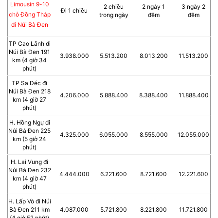
Limousin 9-10
2 chiều
2 ngày 1
3 ngày 2
Đi 1 chiều
chỗ Đồng Tháp
trong ngày
đêm
đêm
đi Núi Bà Đen
TP Cao Lãnh đi
Núi Bà Đen 191
3.938.000
5.513.200
8.013.200
11.513.200
km (4 giờ 34
phút)
TP Sa Đéc đi
Núi Bà Đen 218
4.206.000
5.888.400
8.388.400
11.888.400
km (4 giờ 27
phút)
H. Hồng Ngự đi
Núi Bà Đen 225
4.325.000
6.055.000
8.555.000
12.055.000
km (5 giờ 24
phút)
H. Lai Vung đi
Núi Bà Đen 232
4.444.000
6.221.600
8.721.600
12.221.600
km (4 giờ 47
phút)
H. Lấp Vò đi Núi
Bà Đen 211 km
4.087.000
5.721.800
8.221.800
11.721.800
(4 giờ 52 phút)