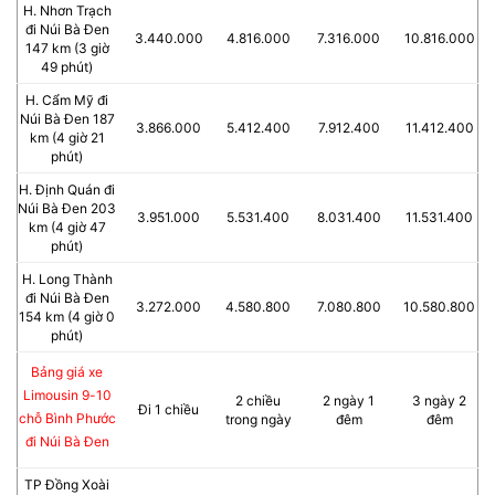
H. Nhơn Trạch
đi Núi Bà Đen
3.440.000
4.816.000
7.316.000
10.816.000
147 km (3 giờ
49 phút)
H. Cẩm Mỹ đi
Núi Bà Đen 187
3.866.000
5.412.400
7.912.400
11.412.400
km (4 giờ 21
phút)
H. Định Quán đi
Núi Bà Đen 203
3.951.000
5.531.400
8.031.400
11.531.400
km (4 giờ 47
phút)
H. Long Thành
đi Núi Bà Đen
3.272.000
4.580.800
7.080.800
10.580.800
154 km (4 giờ 0
phút)
Bảng giá xe
Limousin 9-10
2 chiều
2 ngày 1
3 ngày 2
Đi 1 chiều
chỗ Bình Phước
trong ngày
đêm
đêm
đi Núi Bà Đen
TP Đồng Xoài