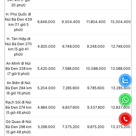
20 phút)
H. Phú Quốc đi
Núi Bà Đen 439
6.646.000
9.304.400
11.804.400
15.304.400
km (11 giờ 5
phút)
H. Tân Hiệp đi
Núi Bà Đen 270
4.820.000
6.748.000
9.248.000
12.748.000
km (5 giờ 41
phút)
An Minh đi Núi
Bà Đen 328 km
5.420.000
7.588.000
10.088.000
13.588.000
(7 giờ 9 phút)
An Biên đi Núi
Bà Đen 294 km
5.204.000
7.285.600
9.785.600
13.285.600
(6 giờ 16 phút)
Rạch Sỏi đi Núi
Bà Đen 274 km
4.884.000
6.837.600
9.337.600
12.837.600
(5 giờ 48 phút)
Gò Quao đi Núi
Bà Đen 298 km
5.268.000
7.375.200
9.875.200
13.375.200
(5 giờ 48 phút)