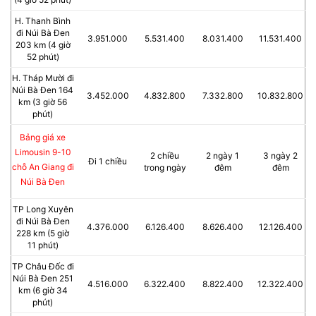
H. Thanh Bình
đi Núi Bà Đen
3.951.000
5.531.400
8.031.400
11.531.400
203 km (4 giờ
52 phút)
H. Tháp Mười đi
Núi Bà Đen 164
3.452.000
4.832.800
7.332.800
10.832.800
km (3 giờ 56
phút)
Bảng giá xe
Limousin 9-10
2 chiều
2 ngày 1
3 ngày 2
Đi 1 chiều
chỗ An Giang đi
trong ngày
đêm
đêm
Núi Bà Đen
TP Long Xuyên
đi Núi Bà Đen
4.376.000
6.126.400
8.626.400
12.126.400
228 km (5 giờ
11 phút)
TP Châu Đốc đi
Núi Bà Đen 251
4.516.000
6.322.400
8.822.400
12.322.400
km (6 giờ 34
phút)