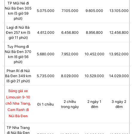
TP Mũi Né đi
Núi Bà Đen 305
5.075.000
7.105.000
9.605.000
13.105.000
km (5 giờ 59
phút)
Lagi đi Núi Bà
Đen 257 km (5
4.612.000
6.456.800
8.956.800
12.456.800
giờ 11 phút)
Tuy Phong đi
Núi Bà Đen 370
5.680.000
7.952.000
10.452.000
13.952.000
km (6 giờ 56
phút)
Phan Rí đi Núi
Bà Đen 349 km
5.735.000
8.029.000
10.529.000
14.029.000
(6 giờ 21 phút)
Bảng giá xe
Limousin 9-10
2 chiều
2 ngày 1
3 ngày 2
chỗ Nha Trang,
Đi 1 chiều
trong ngày
đêm
đêm
Cam Ranh đi
Núi Bà Đen
TP Nha Trang
đi Núi Bà Đen