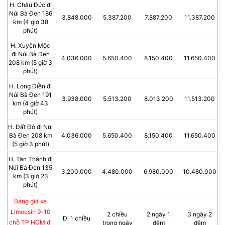
H. Châu Đức đi
Núi Bà Đen 186
3.848.000
5.387.200
7.887.200
11.387.200
km (4 giờ 38
phút)
H. Xuyên Mộc
đi Núi Bà Đen
4.036.000
5.650.400
8.150.400
11.650.400
208 km (5 giờ 3
phút)
H. Long Điền đi
Núi Bà Đen 191
3.938.000
5.513.200
8.013.200
11.513.200
km (4 giờ 43
phút)
H. Đất Đỏ đi Núi
Bà Đen 208 km
4.036.000
5.650.400
8.150.400
11.650.400
(5 giờ 3 phút)
H. Tân Thành đi
Núi Bà Đen 135
3.200.000
4.480.000
6.980.000
10.480.000
km (3 giờ 23
phút)
Bảng giá xe
Limousin 9-10
2 chiều
2 ngày 1
3 ngày 2
Đi 1 chiều
chỗ TP HCM đi
trong ngày
đêm
đêm