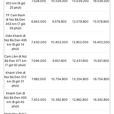
7.528.000
10.539.200
13.039.200
16.539.200
502 km (8 giờ
25 phút)
TP Cam Ranh
đi Núi Bà Đen
6.842.000
9.578.800
12.078.800
15.578.800
453 km (7 giờ
39 phút)
Diên Khánh đi
Núi Bà Đen 495
7.430.000
10.402.000
12.902.000
16.402.000
km (8 giờ 14
phút)
Cam Lâm đi Núi
Bà Đen 471 km
7.094.000
9.931.600
12.431.600
15.931.600
(7 giờ 50 phút)
Khánh Vĩnh đi
Núi Bà Đen 513
7.682.000
10.754.800
13.254.800
16.754.800
km (8 giờ 31
phút)
Khánh Sơn đi
Núi Bà Đen 493
7.402.000
10.362.800
12.862.800
16.362.800
km (8 giờ 45
phút)
Ninh Hòa đi Núi