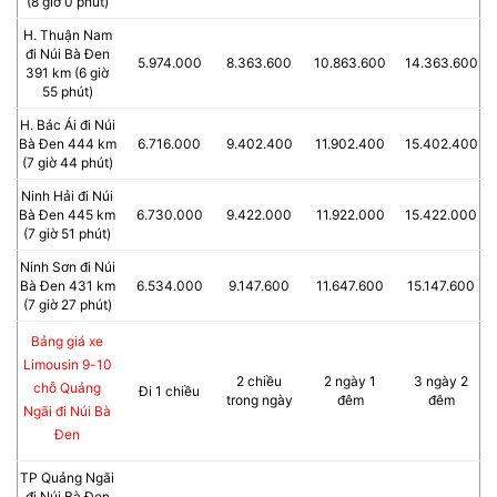
(8 giờ 0 phút)
H. Thuận Nam
đi Núi Bà Đen
5.974.000
8.363.600
10.863.600
14.363.600
391 km (6 giờ
55 phút)
H. Bác Ái đi Núi
Bà Đen 444 km
6.716.000
9.402.400
11.902.400
15.402.400
(7 giờ 44 phút)
Ninh Hải đi Núi
Bà Đen 445 km
6.730.000
9.422.000
11.922.000
15.422.000
(7 giờ 51 phút)
Ninh Sơn đi Núi
Bà Đen 431 km
6.534.000
9.147.600
11.647.600
15.147.600
(7 giờ 27 phút)
Bảng giá xe
Limousin 9-10
2 chiều
2 ngày 1
3 ngày 2
chỗ Quảng
Đi 1 chiều
trong ngày
đêm
đêm
Ngãi đi Núi Bà
Đen
TP Quảng Ngãi
đi Núi Bà Đen