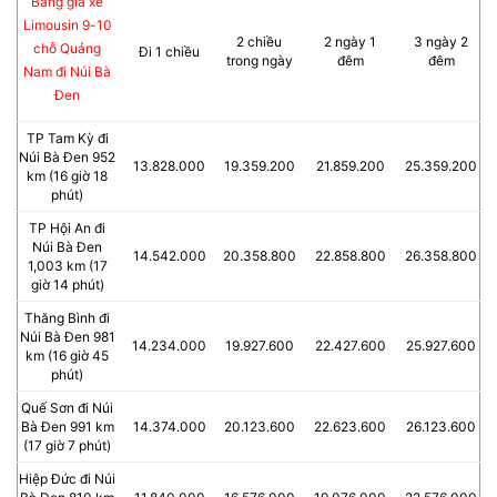
Bảng giá xe
Limousin 9-10
2 chiều
2 ngày 1
3 ngày 2
chỗ Quảng
Đi 1 chiều
trong ngày
đêm
đêm
Nam đi Núi Bà
Đen
TP Tam Kỳ đi
Núi Bà Đen 952
13.828.000
19.359.200
21.859.200
25.359.200
km (16 giờ 18
phút)
TP Hội An đi
Núi Bà Đen
14.542.000
20.358.800
22.858.800
26.358.800
1,003 km (17
giờ 14 phút)
Thăng Bình đi
Núi Bà Đen 981
14.234.000
19.927.600
22.427.600
25.927.600
km (16 giờ 45
phút)
Quế Sơn đi Núi
Bà Đen 991 km
14.374.000
20.123.600
22.623.600
26.123.600
(17 giờ 7 phút)
Hiệp Đức đi Núi