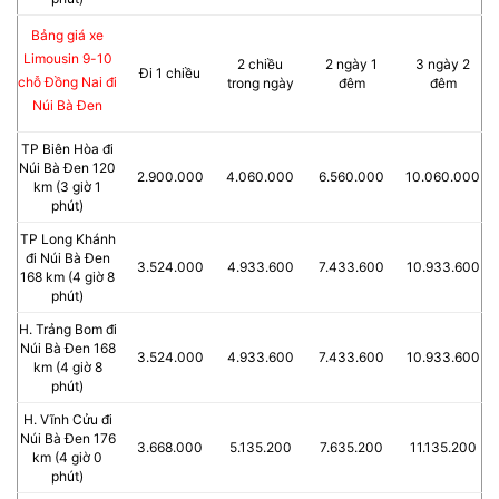
Bảng giá xe
Limousin 9-10
2 chiều
2 ngày 1
3 ngày 2
Đi 1 chiều
chỗ Đồng Nai đi
trong ngày
đêm
đêm
Núi Bà Đen
TP Biên Hòa đi
Núi Bà Đen 120
2.900.000
4.060.000
6.560.000
10.060.000
km (3 giờ 1
phút)
TP Long Khánh
đi Núi Bà Đen
3.524.000
4.933.600
7.433.600
10.933.600
168 km (4 giờ 8
phút)
H. Trảng Bom đi
Núi Bà Đen 168
3.524.000
4.933.600
7.433.600
10.933.600
km (4 giờ 8
phút)
H. Vĩnh Cửu đi
Núi Bà Đen 176
3.668.000
5.135.200
7.635.200
11.135.200
km (4 giờ 0
phút)