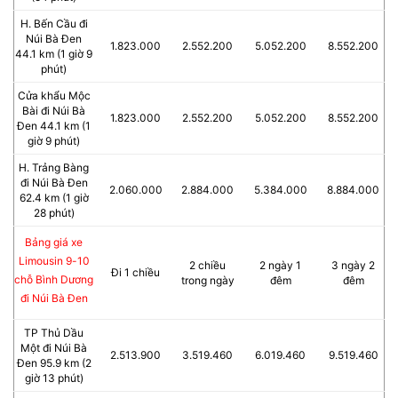
H. Bến Cầu đi
Núi Bà Đen
1.823.000
2.552.200
5.052.200
8.552.200
44.1 km (1 giờ 9
phút)
Cửa khẩu Mộc
Bài đi Núi Bà
1.823.000
2.552.200
5.052.200
8.552.200
Đen 44.1 km (1
giờ 9 phút)
H. Trảng Bàng
đi Núi Bà Đen
2.060.000
2.884.000
5.384.000
8.884.000
62.4 km (1 giờ
28 phút)
Bảng giá xe
Limousin 9-10
2 chiều
2 ngày 1
3 ngày 2
Đi 1 chiều
chỗ Bình Dương
trong ngày
đêm
đêm
đi Núi Bà Đen
TP Thủ Dầu
Một đi Núi Bà
2.513.900
3.519.460
6.019.460
9.519.460
Đen 95.9 km (2
giờ 13 phút)