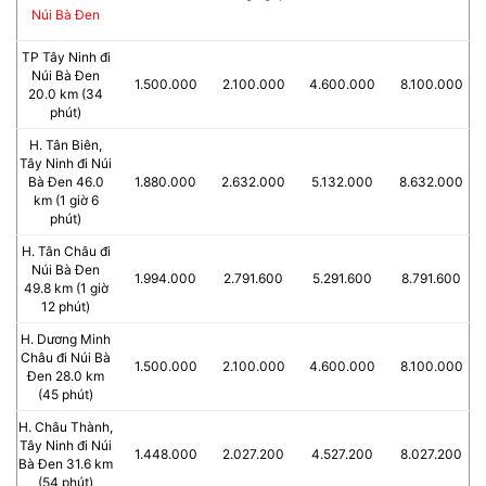
Núi Bà Đen
TP Tây Ninh đi
Núi Bà Đen
1.500.000
2.100.000
4.600.000
8.100.000
20.0 km (34
phút)
H. Tân Biên,
Tây Ninh đi Núi
Bà Đen 46.0
1.880.000
2.632.000
5.132.000
8.632.000
km (1 giờ 6
phút)
H. Tân Châu đi
Núi Bà Đen
1.994.000
2.791.600
5.291.600
8.791.600
49.8 km (1 giờ
12 phút)
H. Dương Minh
Châu đi Núi Bà
1.500.000
2.100.000
4.600.000
8.100.000
Đen 28.0 km
(45 phút)
H. Châu Thành,
Tây Ninh đi Núi
1.448.000
2.027.200
4.527.200
8.027.200
Bà Đen 31.6 km
(54 phút)