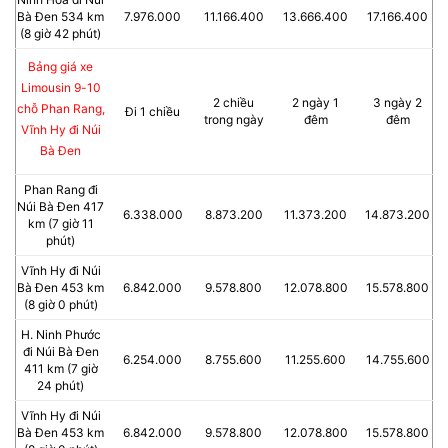
Bà Đen 534 km
7.976.000
11.166.400
13.666.400
17.166.400
(8 giờ 42 phút)
Bảng giá xe
Limousin 9-10
2 chiều
2 ngày 1
3 ngày 2
chỗ Phan Rang,
Đi 1 chiều
trong ngày
đêm
đêm
Vĩnh Hy đi Núi
Bà Đen
Phan Rang đi
Núi Bà Đen 417
6.338.000
8.873.200
11.373.200
14.873.200
km (7 giờ 11
phút)
Vĩnh Hy đi Núi
Bà Đen 453 km
6.842.000
9.578.800
12.078.800
15.578.800
(8 giờ 0 phút)
H. Ninh Phước
đi Núi Bà Đen
6.254.000
8.755.600
11.255.600
14.755.600
411 km (7 giờ
24 phút)
Vĩnh Hy đi Núi
Bà Đen 453 km
6.842.000
9.578.800
12.078.800
15.578.800