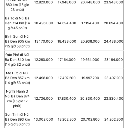
12.820.000
17.948.000
20.448.000
23.948.000
880 km (15 giờ
23 phút)
Ba Tơ đi Núi Bà
Đen 714 km (14
10.496.000
14.694.400
17.194.400
20.694.400
giờ 45 phút)
Bình Sơn đi Núi
Bà Đen 905 km
13.170.000
18.438.000
20.938.000
24.438.000
(15 giờ 58 phút)
Đức Phổ đi Núi
Bà Đen 840 km
12.260.000
17.164.000
19.664.000
23.164.000
(14 giờ 32 phút)
Mộ Đức đi Núi
Bà Đen 857 km
12.498.000
17.497.200
19.997.200
23.497.200
(14 giờ 53 phút)
Nghĩa Hành đi
Núi Bà Đen 874
12.736.000
17.830.400
20.330.400
23.830.400
km (15 giờ 17
phút)
Sơn Tịnh đi Núi
Bà Đen 893 km
13.002.000
18.202.800
20.702.800
24.202.800
(15 giờ 36 phút)