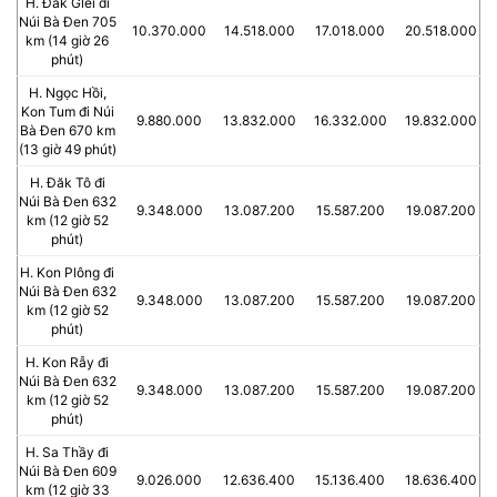
H. Đăk Glei đi
Núi Bà Đen 705
10.370.000
14.518.000
17.018.000
20.518.000
km (14 giờ 26
phút)
H. Ngọc Hồi,
Kon Tum đi Núi
9.880.000
13.832.000
16.332.000
19.832.000
Bà Đen 670 km
(13 giờ 49 phút)
H. Đăk Tô đi
Núi Bà Đen 632
9.348.000
13.087.200
15.587.200
19.087.200
km (12 giờ 52
phút)
H. Kon Plông đi
Núi Bà Đen 632
9.348.000
13.087.200
15.587.200
19.087.200
km (12 giờ 52
phút)
H. Kon Rẫy đi
Núi Bà Đen 632
9.348.000
13.087.200
15.587.200
19.087.200
km (12 giờ 52
phút)
H. Sa Thầy đi
Núi Bà Đen 609
9.026.000
12.636.400
15.136.400
18.636.400
km (12 giờ 33