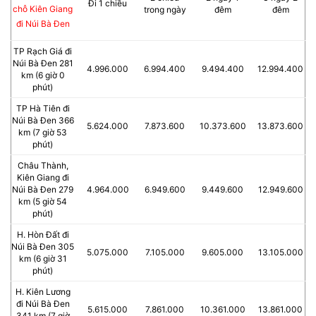
Đi 1 chiều
chỗ Kiên Giang
trong ngày
đêm
đêm
đi Núi Bà Đen
TP Rạch Giá đi
Núi Bà Đen 281
4.996.000
6.994.400
9.494.400
12.994.400
km (6 giờ 0
phút)
TP Hà Tiên đi
Núi Bà Đen 366
5.624.000
7.873.600
10.373.600
13.873.600
km (7 giờ 53
phút)
Châu Thành,
Kiên Giang đi
Núi Bà Đen 279
4.964.000
6.949.600
9.449.600
12.949.600
km (5 giờ 54
phút)
H. Hòn Đất đi
Núi Bà Đen 305
5.075.000
7.105.000
9.605.000
13.105.000
km (6 giờ 31
phút)
H. Kiên Lương
đi Núi Bà Đen
5.615.000
7.861.000
10.361.000
13.861.000
341 km (7 giờ