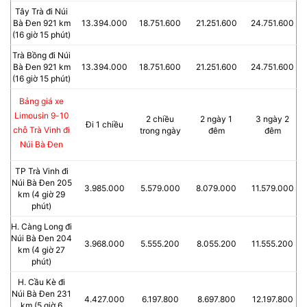
Tây Trà đi Núi
Bà Đen 921 km
13.394.000
18.751.600
21.251.600
24.751.600
(16 giờ 15 phút)
Trà Bồng đi Núi
Bà Đen 921 km
13.394.000
18.751.600
21.251.600
24.751.600
(16 giờ 15 phút)
Bảng giá xe
Limousin 9-10
2 chiều
2 ngày 1
3 ngày 2
Đi 1 chiều
chỗ Trà Vinh đi
trong ngày
đêm
đêm
Núi Bà Đen
TP Trà Vinh đi
Núi Bà Đen 205
3.985.000
5.579.000
8.079.000
11.579.000
km (4 giờ 29
phút)
H. Càng Long đi
Núi Bà Đen 204
3.968.000
5.555.200
8.055.200
11.555.200
km (4 giờ 27
phút)
H. Cầu Kè đi
Núi Bà Đen 231
4.427.000
6.197.800
8.697.800
12.197.800
km (5 giờ 6