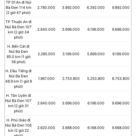
TP Dĩ An đi Núi
Bà Đen 114 km
2.780.000
3.892.000
6.392.000
9.892.000
(2 giờ 47 phút)
TP Thuận An đi
Núi Bà Đen 107
2.640.000
3.696.000
6.196.000
9.696.000
km (2 giờ 34
phút)
H. Bến Cát đi
Núi Bà Đen
2.285.000
3.199.000
5.699.000
9.199.000
85.0 km (1 giờ
56 phút)
H. Dầu Tiếng đi
Núi Bà Đen
1.967.000
2.753.800
5.253.800
8.753.800
48.9 km (1 giờ 8
phút)
H. Tân Uyên đi
Núi Bà Đen 107
2.640.000
3.696.000
6.196.000
9.696.000
km (2 giờ 31
phút)
H. Phú Giáo đi
Núi Bà Đen 106
2.620.000
3.668.000
6.168.000
9.668.000
km (2 giờ 22
phút)