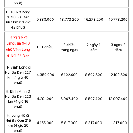
phút)
H. Tu Mơ Rông
đi Núi Bà Đen
9.838.000
13.773.200
16.273.200
19.773.200
667 km (13 giờ
42 phút)
Bảng giá xe
Limousin 9-10
2 chiều
2 ngày 1
3 ngày 2
Đi 1 chiều
chỗ Vĩnh Long
trong ngày
đêm
đêm
đi Núi Bà Đen
TP Vĩnh Long đi
Núi Bà Đen 227
4.359.000
6.102.600
8.602.600
12.102.600
km (4 giờ 40
phút)
H. Bình Minh đi
Núi Bà Đen 223
4.291.000
6.007.400
8.507.400
12.007.400
km (4 giờ 16
phút)
H. Long Hồ đi
Núi Bà Đen 215
4.155.000
5.817.000
8.317.000
11.817.000
km (4 giờ 20
phút)