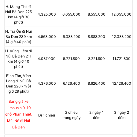
H. Mang Thít đi
Núi Bà Đen 225
4.325.000
6.055.000
8.555.000
12.055.000
km (4 giờ 38
phút)
H. Trà Ôn đi Núi
Bà Đen 239 km
4.563.000
6.388.200
8.888.200
12.388.200
(4 giờ 40 phút)
H. Vũng Liêm đi
Núi Bà Đen 211
4.087.000
5.721.800
8.221.800
11.721.800
km (4 giờ 40
phút)
Bình Tân, Vĩnh
Long đi Núi Bà
4.376.000
6.126.400
8.626.400
12.126.400
Đen 228 km (4
giờ 29 phút)
Bảng giá xe
Limousin 9-10
2 chiều
2 ngày 1
3 ngày 2
chỗ Phan Thiết,
Đi 1 chiều
trong ngày
đêm
đêm
Mũi Né đi Núi
Bà Đen