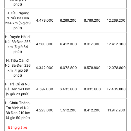
phút)
H. Cầu Ngang
đi Núi Bà Đen
4.478.000
6.269.200
8.769.200
12.269.200
234 km (5 giờ 9
phút)
H. Duyên Hải đi
Núi Bà Đen 255
4.580.000
6.412.000
8.912.000
12.412.000
km (5 giờ 34
phút)
H. Tiểu Cần đi
Núi Bà Đen 226
4.342.000
6.078.800
8.578.800
12.078.800
km (4 giờ 59
phút)
H. Trà Cú đi Núi
Bà Đen 241 km
4.597.000
6.435.800
8.935.800
12.435.800
(5 giờ 23 phút)
H. Châu Thành,
Trà Vinh đi Núi
4.223.000
5.912.200
8.412.200
11.912.200
Bà Đen 219 km
(4 giờ 50 phút)
Bảng giá xe