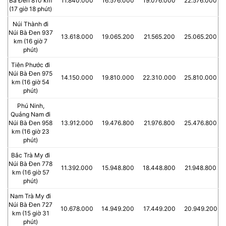
Bà Đen 810 km
11.840.000
16.576.000
19.076.000
22.576.000
(17 giờ 18 phút)
Núi Thành đi
Núi Bà Đen 937
13.618.000
19.065.200
21.565.200
25.065.200
km (16 giờ 7
phút)
Tiên Phước đi
Núi Bà Đen 975
14.150.000
19.810.000
22.310.000
25.810.000
km (16 giờ 54
phút)
Phú Ninh,
Quảng Nam đi
Núi Bà Đen 958
13.912.000
19.476.800
21.976.800
25.476.800
km (16 giờ 23
phút)
Bắc Trà My đi
Núi Bà Đen 778
11.392.000
15.948.800
18.448.800
21.948.800
km (16 giờ 57
phút)
Nam Trà My đi
Núi Bà Đen 727
10.678.000
14.949.200
17.449.200
20.949.200
km (15 giờ 31
phút)