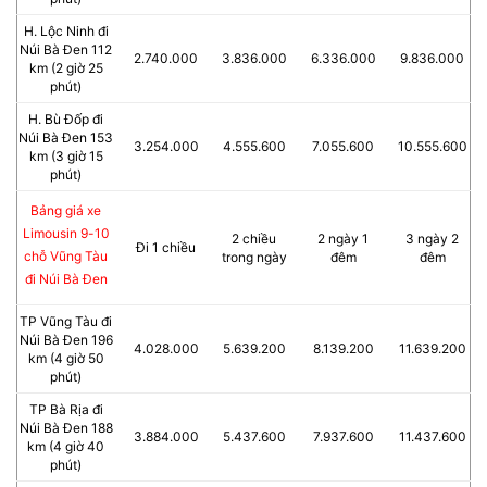
H. Lộc Ninh đi
Núi Bà Đen 112
2.740.000
3.836.000
6.336.000
9.836.000
km (2 giờ 25
phút)
H. Bù Đốp đi
Núi Bà Đen 153
3.254.000
4.555.600
7.055.600
10.555.600
km (3 giờ 15
phút)
Bảng giá xe
Limousin 9-10
2 chiều
2 ngày 1
3 ngày 2
Đi 1 chiều
chỗ Vũng Tàu
trong ngày
đêm
đêm
đi Núi Bà Đen
TP Vũng Tàu đi
Núi Bà Đen 196
4.028.000
5.639.200
8.139.200
11.639.200
km (4 giờ 50
phút)
TP Bà Rịa đi
Núi Bà Đen 188
3.884.000
5.437.600
7.937.600
11.437.600
km (4 giờ 40
phút)