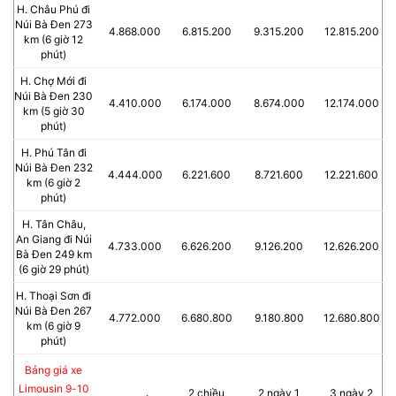
H. Châu Phú đi
Núi Bà Đen 273
4.868.000
6.815.200
9.315.200
12.815.200
km (6 giờ 12
phút)
H. Chợ Mới đi
Núi Bà Đen 230
4.410.000
6.174.000
8.674.000
12.174.000
km (5 giờ 30
phút)
H. Phú Tân đi
Núi Bà Đen 232
4.444.000
6.221.600
8.721.600
12.221.600
km (6 giờ 2
phút)
H. Tân Châu,
An Giang đi Núi
4.733.000
6.626.200
9.126.200
12.626.200
Bà Đen 249 km
(6 giờ 29 phút)
H. Thoại Sơn đi
Núi Bà Đen 267
4.772.000
6.680.800
9.180.800
12.680.800
km (6 giờ 9
phút)
Bảng giá xe
Limousin 9-10
2 chiều
2 ngày 1
3 ngày 2