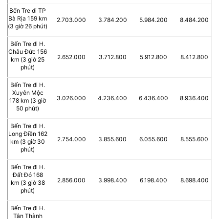
Bến Tre đi TP
Bà Rịa 159 km
2.703.000
3.784.200
5.984.200
8.484.200
(3 giờ 26 phút)
Bến Tre đi H.
Châu Đức 156
2.652.000
3.712.800
5.912.800
8.412.800
km (3 giờ 25
phút)
Bến Tre đi H.
Xuyên Mộc
3.026.000
4.236.400
6.436.400
8.936.400
178 km (3 giờ
50 phút)
Bến Tre đi H.
Long Điền 162
2.754.000
3.855.600
6.055.600
8.555.600
km (3 giờ 30
phút)
Bến Tre đi H.
Đất Đỏ 168
2.856.000
3.998.400
6.198.400
8.698.400
km (3 giờ 38
phút)
Bến Tre đi H.
Tân Thành