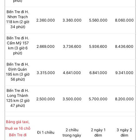
phút)
Bến Tre đi H.
Nhơn Trạch
2.360.000
3.360.000
5.560.000
8.060.000
118 km (2 giờ
34 phút)
Bến Tre đi H.
Cẩm Mỹ 157
2.669.000
3.736.600
5.936.600
8.436.600
km (3 giờ 6
phút)
Bến Tre đi H.
Định Quán
3.315.000
4.641.000
6.841.000
9.341.000
195 km (3 giờ
56 phút)
Bến Tre đi H.
Long Thành
2.500.000
3.500.000
5.700.000
8.200.000
125 km (2 giờ
47 phút)
Bảng giá taxi,
thuê xe 16 chỗ
2 chiều
2 ngày 1
3 ngày 2
Đi 1 chiều
Bến Tre đi
trong ngày
đêm
đêm