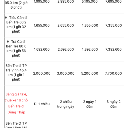
1.995.000
2.995.000
5.195.000
7.695.000
95.0 km (2 giờ
6 phút)
H. Tiểu Cần đi
Bến Tre 66.2
1.655.000
2.655.000
4.855.000
7.355.000
km (1 giờ 32
phút)
H. Trà Cú đi
Bến Tre 80.6
1.692.600
2.692.600
4.892.600
7.392.600
km (1 giờ 56
phút)
Bến Tre đi TP
Trà Vinh 45.4
2.000.000
3.000.000
5.200.000
7.700.000
km (1 giờ 1
phút)
Bảng giá taxi,
thuê xe 16 chỗ
2 chiều
2 ngày 1
3 ngày 2
Đi 1 chiều
Bến Tre đi
trong ngày
đêm
đêm
Đồng Tháp
Bến Tre đi TP
Cao Lãnh 112