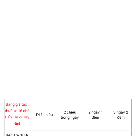
Bảng giá taxi,
thuê xe 16 chỗ
2 chiều
2 ngày 1
3 ngày 2
Đi 1 chiều
Bến Tre đi Tây
trong ngày
đêm
đêm
Ninh
Bến Tre đi TP