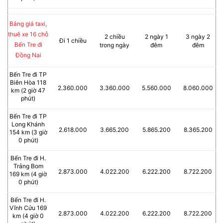
Bảng giá taxi,
thuê xe 16 chỗ
2 chiều
2 ngày 1
3 ngày 2
Đi 1 chiều
Bến Tre đi
trong ngày
đêm
đêm
Đồng Nai
Bến Tre đi TP
Biên Hòa 118
2.360.000
3.360.000
5.560.000
8.060.000
km (2 giờ 47
phút)
Bến Tre đi TP
Long Khánh
2.618.000
3.665.200
5.865.200
8.365.200
154 km (3 giờ
0 phút)
Bến Tre đi H.
Trảng Bom
2.873.000
4.022.200
6.222.200
8.722.200
169 km (4 giờ
0 phút)
Bến Tre đi H.
Vĩnh Cửu 169
2.873.000
4.022.200
6.222.200
8.722.200
km (4 giờ 0