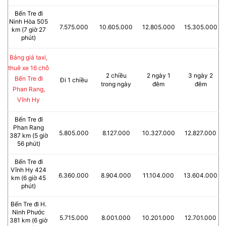
Bến Tre đi
Ninh Hòa 505
7.575.000
10.605.000
12.805.000
15.305.000
km (7 giờ 27
phút)
Bảng giá taxi,
thuê xe 16 chỗ
2 chiều
2 ngày 1
3 ngày 2
Bến Tre đi
Đi 1 chiều
trong ngày
đêm
đêm
Phan Rang,
Vĩnh Hy
Bến Tre đi
Phan Rang
5.805.000
8.127.000
10.327.000
12.827.000
387 km (5 giờ
56 phút)
Bến Tre đi
Vĩnh Hy 424
6.360.000
8.904.000
11.104.000
13.604.000
km (6 giờ 45
phút)
Bến Tre đi H.
Ninh Phước
5.715.000
8.001.000
10.201.000
12.701.000
381 km (6 giờ