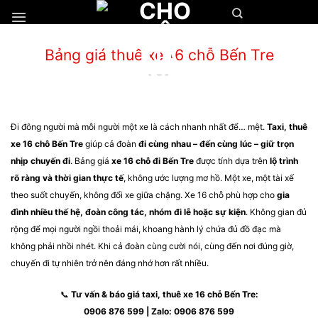
Chuyển
đến
nội
Bảng giá thuê xe 16 chỗ Bến Tre
dung
Đi đông người mà mỗi người một xe là cách nhanh nhất để… mệt.
Taxi, thuê
xe 16 chỗ Bến Tre
giúp cả đoàn
đi cùng nhau – đến cùng lúc – giữ trọn
nhịp chuyến đi
.
Bảng giá
xe 16 chỗ đi Bến Tre
được tính dựa trên
lộ trình
rõ ràng và thời gian thực tế
, không ước lượng mơ hồ. Một xe, một tài xế
theo suốt chuyến, không đổi xe giữa chặng.
Xe 16 chỗ phù hợp cho
gia
đình nhiều thế hệ, đoàn công tác, nhóm đi lễ hoặc sự kiện
. Không gian đủ
rộng để mọi người ngồi thoải mái, khoang hành lý chứa đủ đồ đạc mà
không phải nhồi nhét.
Khi cả đoàn cùng cười nói, cùng đến nơi đúng giờ,
chuyến đi tự nhiên trở nên đáng nhớ hơn rất nhiều.
📞
Tư vấn & báo giá taxi, thuê xe 16 chỗ Bến Tre:
0906 876 599 | Zalo: 0906 876 599