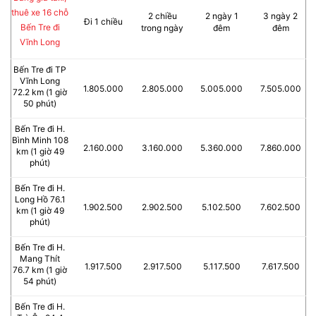
thuê xe 16 chỗ
2 chiều
2 ngày 1
3 ngày 2
Đi 1 chiều
Bến Tre đi
trong ngày
đêm
đêm
Vĩnh Long
Bến Tre đi TP
Vĩnh Long
1.805.000
2.805.000
5.005.000
7.505.000
72.2 km (1 giờ
50 phút)
Bến Tre đi H.
Bình Minh 108
2.160.000
3.160.000
5.360.000
7.860.000
km (1 giờ 49
phút)
Bến Tre đi H.
Long Hồ 76.1
1.902.500
2.902.500
5.102.500
7.602.500
km (1 giờ 49
phút)
Bến Tre đi H.
Mang Thít
1.917.500
2.917.500
5.117.500
7.617.500
76.7 km (1 giờ
54 phút)
Bến Tre đi H.