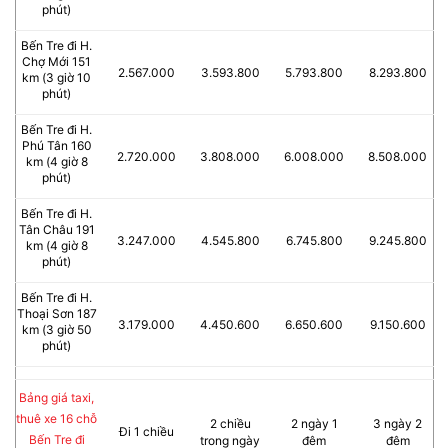
phút)
Bến Tre đi H.
Chợ Mới 151
2.567.000
3.593.800
5.793.800
8.293.800
km (3 giờ 10
phút)
Bến Tre đi H.
Phú Tân 160
2.720.000
3.808.000
6.008.000
8.508.000
km (4 giờ 8
phút)
Bến Tre đi H.
Tân Châu 191
3.247.000
4.545.800
6.745.800
9.245.800
km (4 giờ 8
phút)
Bến Tre đi H.
Thoại Sơn 187
3.179.000
4.450.600
6.650.600
9.150.600
km (3 giờ 50
phút)
Bảng giá taxi,
thuê xe 16 chỗ
2 chiều
2 ngày 1
3 ngày 2
Đi 1 chiều
Bến Tre đi
trong ngày
đêm
đêm