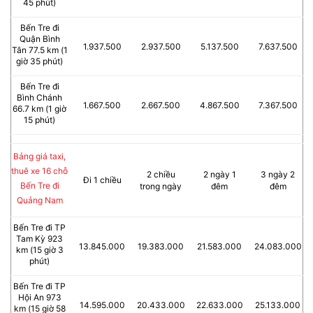
45 phút)
Bến Tre đi
Quận Bình
1.937.500
2.937.500
5.137.500
7.637.500
Tân 77.5 km (1
giờ 35 phút)
Bến Tre đi
Bình Chánh
1.667.500
2.667.500
4.867.500
7.367.500
66.7 km (1 giờ
15 phút)
Bảng giá taxi,
thuê xe 16 chỗ
2 chiều
2 ngày 1
3 ngày 2
Đi 1 chiều
Bến Tre đi
trong ngày
đêm
đêm
Quảng Nam
Bến Tre đi TP
Tam Kỳ 923
13.845.000
19.383.000
21.583.000
24.083.000
km (15 giờ 3
phút)
Bến Tre đi TP
Hội An 973
14.595.000
20.433.000
22.633.000
25.133.000
km (15 giờ 58