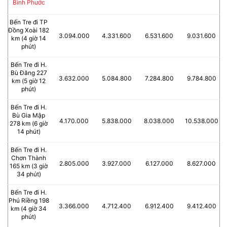
Bình Phước
Bến Tre đi TP
Đồng Xoài 182
3.094.000
4.331.600
6.531.600
9.031.600
km (4 giờ 14
phút)
Bến Tre đi H.
Bù Đăng 227
3.632.000
5.084.800
7.284.800
9.784.800
km (5 giờ 12
phút)
Bến Tre đi H.
Bù Gia Mập
4.170.000
5.838.000
8.038.000
10.538.000
278 km (6 giờ
14 phút)
Bến Tre đi H.
Chơn Thành
2.805.000
3.927.000
6.127.000
8.627.000
165 km (3 giờ
34 phút)
Bến Tre đi H.
Phú Riềng 198
3.366.000
4.712.400
6.912.400
9.412.400
km (4 giờ 34
phút)