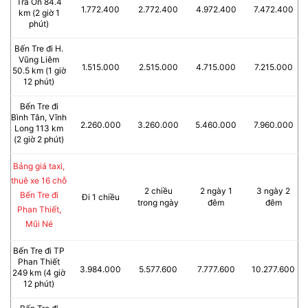
Trà Ôn 84.4
1.772.400
2.772.400
4.972.400
7.472.400
km (2 giờ 1
phút)
Bến Tre đi H.
Vũng Liêm
1.515.000
2.515.000
4.715.000
7.215.000
50.5 km (1 giờ
12 phút)
Bến Tre đi
Bình Tân, Vĩnh
2.260.000
3.260.000
5.460.000
7.960.000
Long 113 km
(2 giờ 2 phút)
Bảng giá taxi,
thuê xe 16 chỗ
2 chiều
2 ngày 1
3 ngày 2
Bến Tre đi
Đi 1 chiều
trong ngày
đêm
đêm
Phan Thiết,
Mũi Né
Bến Tre đi TP
Phan Thiết
3.984.000
5.577.600
7.777.600
10.277.600
249 km (4 giờ
12 phút)