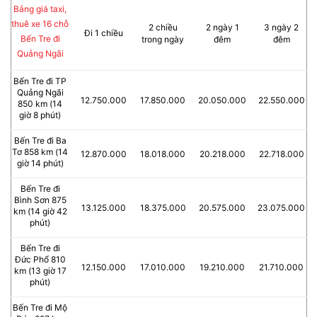
Bảng giá taxi,
thuê xe 16 chỗ
2 chiều
2 ngày 1
3 ngày 2
Đi 1 chiều
Bến Tre đi
trong ngày
đêm
đêm
Quảng Ngãi
Bến Tre đi TP
Quảng Ngãi
12.750.000
17.850.000
20.050.000
22.550.000
850 km (14
giờ 8 phút)
Bến Tre đi Ba
Tơ 858 km (14
12.870.000
18.018.000
20.218.000
22.718.000
giờ 14 phút)
Bến Tre đi
Bình Sơn 875
13.125.000
18.375.000
20.575.000
23.075.000
km (14 giờ 42
phút)
Bến Tre đi
Đức Phổ 810
12.150.000
17.010.000
19.210.000
21.710.000
km (13 giờ 17
phút)
Bến Tre đi Mộ