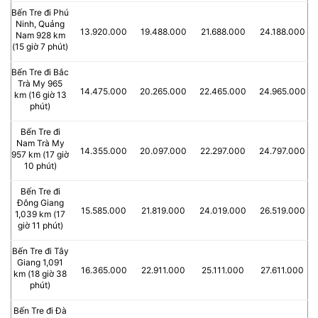
Bến Tre đi Phú
Ninh, Quảng
13.920.000
19.488.000
21.688.000
24.188.000
Nam 928 km
(15 giờ 7 phút)
Bến Tre đi Bắc
Trà My 965
14.475.000
20.265.000
22.465.000
24.965.000
km (16 giờ 13
phút)
Bến Tre đi
Nam Trà My
14.355.000
20.097.000
22.297.000
24.797.000
957 km (17 giờ
10 phút)
Bến Tre đi
Đông Giang
15.585.000
21.819.000
24.019.000
26.519.000
1,039 km (17
giờ 11 phút)
Bến Tre đi Tây
Giang 1,091
16.365.000
22.911.000
25.111.000
27.611.000
km (18 giờ 38
phút)
Bến Tre đi Đà