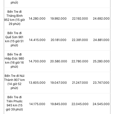
phút)
Bến Tre đi
Thăng Bình
14.280.000
19.992.000
22.192.000
24.692.000
952 km (15 giờ
29 phút)
Bến Tre đi
Quế Sơn 961
14.415.000
20.181.000
22.381.000
24.881.000
km (15 giờ 51
phút)
Bến Tre đi
Hiệp Đức 980
14.700.000
20.580.000
22.780.000
25.280.000
km (16 giờ 16
phút)
Bến Tre đi Núi
Thành 907 km
13.605.000
19.047.000
21.247.000
23.747.000
(14 giờ 52
phút)
Bến Tre đi
Tiên Phước
14.175.000
19.845.000
22.045.000
24.545.000
945 km (15
giờ 39 phút)