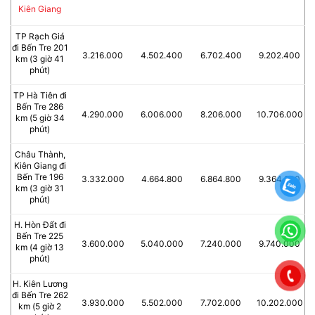
Kiên Giang
TP Rạch Giá
đi Bến Tre 201
3.216.000
4.502.400
6.702.400
9.202.400
km (3 giờ 41
phút)
TP Hà Tiên đi
Bến Tre 286
4.290.000
6.006.000
8.206.000
10.706.000
km (5 giờ 34
phút)
Châu Thành,
Kiên Giang đi
Bến Tre 196
3.332.000
4.664.800
6.864.800
9.364.800
km (3 giờ 31
phút)
H. Hòn Đất đi
Bến Tre 225
3.600.000
5.040.000
7.240.000
9.740.000
km (4 giờ 13
phút)
H. Kiên Lương
đi Bến Tre 262
3.930.000
5.502.000
7.702.000
10.202.000
km (5 giờ 2