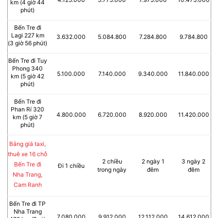
km (4 giờ 44
phút)
Bến Tre đi
Lagi 227 km
3.632.000
5.084.800
7.284.800
9.784.800
(3 giờ 56 phút)
Bến Tre đi Tuy
Phong 340
5.100.000
7.140.000
9.340.000
11.840.000
km (5 giờ 42
phút)
Bến Tre đi
Phan Rí 320
4.800.000
6.720.000
8.920.000
11.420.000
km (5 giờ 7
phút)
Bảng giá taxi,
thuê xe 16 chỗ
2 chiều
2 ngày 1
3 ngày 2
Bến Tre đi
Đi 1 chiều
trong ngày
đêm
đêm
Nha Trang,
Cam Ranh
Bến Tre đi TP
Nha Trang
7.080.000
9.912.000
12.112.000
14.612.000