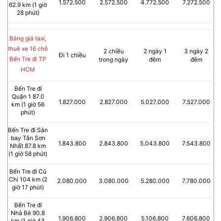
1.572.500
2.572.500
4.772.500
7.272.500
62.9 km (1 giờ
28 phút)
Bảng giá taxi,
thuê xe 16 chỗ
2 chiều
2 ngày 1
3 ngày 2
Đi 1 chiều
Bến Tre đi TP
trong ngày
đêm
đêm
HCM
Bến Tre đi
Quận 1 87.0
1.827.000
2.827.000
5.027.000
7.527.000
km (1 giờ 56
phút)
Bến Tre đi Sân
bay Tân Sơn
1.843.800
2.843.800
5.043.800
7.543.800
Nhất 87.8 km
(1 giờ 58 phút)
Bến Tre đi Củ
Chi 104 km (2
2.080.000
3.080.000
5.280.000
7.780.000
giờ 17 phút)
Bến Tre đi
Nhà Bè 90.8
1.906.800
2.906.800
5.106.800
7.606.800
km (1 giờ 43