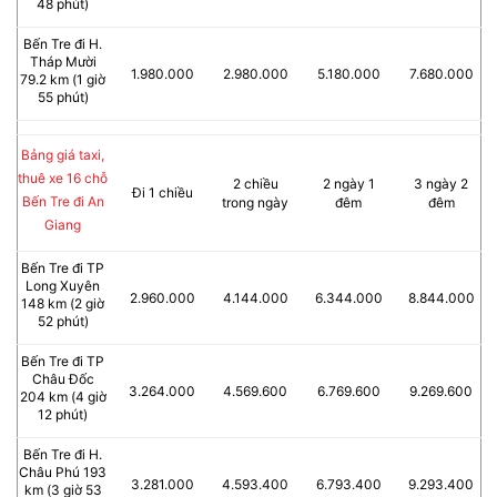
48 phút)
Bến Tre đi H.
Tháp Mười
1.980.000
2.980.000
5.180.000
7.680.000
79.2 km (1 giờ
55 phút)
Bảng giá taxi,
thuê xe 16 chỗ
2 chiều
2 ngày 1
3 ngày 2
Đi 1 chiều
Bến Tre đi An
trong ngày
đêm
đêm
Giang
Bến Tre đi TP
Long Xuyên
2.960.000
4.144.000
6.344.000
8.844.000
148 km (2 giờ
52 phút)
Bến Tre đi TP
Châu Đốc
3.264.000
4.569.600
6.769.600
9.269.600
204 km (4 giờ
12 phút)
Bến Tre đi H.
Châu Phú 193
3.281.000
4.593.400
6.793.400
9.293.400
km (3 giờ 53