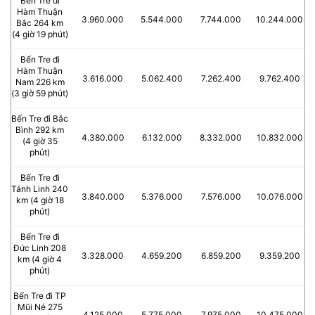
Bến Tre đi
Hàm Thuận
3.960.000
5.544.000
7.744.000
10.244.000
Bắc 264 km
(4 giờ 19 phút)
Bến Tre đi
Hàm Thuận
3.616.000
5.062.400
7.262.400
9.762.400
Nam 226 km
(3 giờ 59 phút)
Bến Tre đi Bắc
Bình 292 km
4.380.000
6.132.000
8.332.000
10.832.000
(4 giờ 35
phút)
Bến Tre đi
Tánh Linh 240
3.840.000
5.376.000
7.576.000
10.076.000
km (4 giờ 18
phút)
Bến Tre đi
Đức Linh 208
3.328.000
4.659.200
6.859.200
9.359.200
km (4 giờ 4
phút)
Bến Tre đi TP
Mũi Né 275
4.125.000
5.775.000
7.975.000
10.475.000