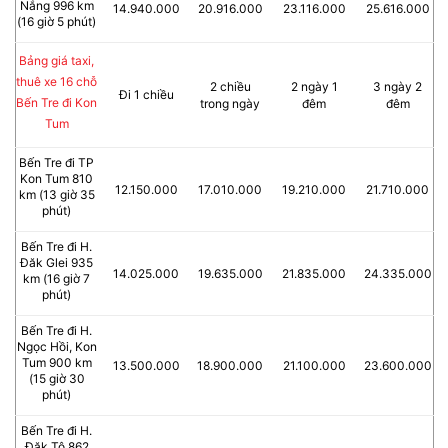
Nắng 996 km
14.940.000
20.916.000
23.116.000
25.616.000
(16 giờ 5 phút)
Bảng giá taxi,
thuê xe 16 chỗ
2 chiều
2 ngày 1
3 ngày 2
Đi 1 chiều
Bến Tre đi Kon
trong ngày
đêm
đêm
Tum
Bến Tre đi TP
Kon Tum 810
12.150.000
17.010.000
19.210.000
21.710.000
km (13 giờ 35
phút)
Bến Tre đi H.
Đăk Glei 935
14.025.000
19.635.000
21.835.000
24.335.000
km (16 giờ 7
phút)
Bến Tre đi H.
Ngọc Hồi, Kon
Tum 900 km
13.500.000
18.900.000
21.100.000
23.600.000
(15 giờ 30
phút)
Bến Tre đi H.
Đăk Tô 862