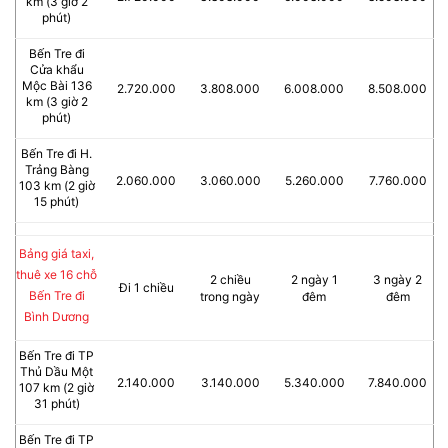
km (3 giờ 2
phút)
Bến Tre đi
Cửa khẩu
Mộc Bài 136
2.720.000
3.808.000
6.008.000
8.508.000
km (3 giờ 2
phút)
Bến Tre đi H.
Trảng Bàng
2.060.000
3.060.000
5.260.000
7.760.000
103 km (2 giờ
15 phút)
Bảng giá taxi,
thuê xe 16 chỗ
2 chiều
2 ngày 1
3 ngày 2
Đi 1 chiều
Bến Tre đi
trong ngày
đêm
đêm
Bình Dương
Bến Tre đi TP
Thủ Dầu Một
2.140.000
3.140.000
5.340.000
7.840.000
107 km (2 giờ
31 phút)
Bến Tre đi TP