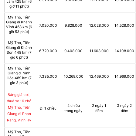
Lâm 425 km (6
giờ 11 phút)
Mỹ Tho, Tiền
Giang đi Khánh
7.020.000
9.828.000
12.028.000
14.528.000
Vĩnh 468 km (6
giờ 53 phút)
Mỹ Tho, Tiền
Giang đi Khánh
6.720.000
9.408.000
11.608.000
14.108.000
Sơn 448 km (7
giờ 6 phút)
Mỹ Tho, Tiền
Giang đi Ninh
7.335.000
10.269.000
12.469.000
14.969.000
Hòa 489 km (7
giờ 3 phút)
Bảng giá taxi,
thuê xe 16 chỗ
2 chiều
2 ngày 1
3 ngày 2
Mỹ Tho, Tiền
Đi 1 chiều
trong ngày
đêm
đêm
Giang đi Phan
Rang, Vĩnh Hy
Mỹ Tho, Tiền