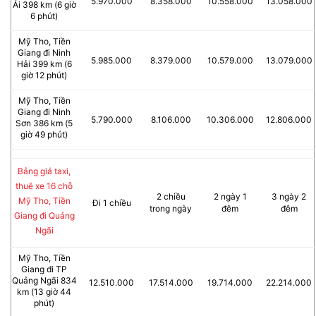
5.970.000
8.358.000
10.558.000
13.058.000
Ái 398 km (6 giờ
6 phút)
Mỹ Tho, Tiền
Giang đi Ninh
5.985.000
8.379.000
10.579.000
13.079.000
Hải 399 km (6
giờ 12 phút)
Mỹ Tho, Tiền
Giang đi Ninh
5.790.000
8.106.000
10.306.000
12.806.000
Sơn 386 km (5
giờ 49 phút)
Bảng giá taxi,
thuê xe 16 chỗ
2 chiều
2 ngày 1
3 ngày 2
Mỹ Tho, Tiền
Đi 1 chiều
trong ngày
đêm
đêm
Giang đi Quảng
Ngãi
Mỹ Tho, Tiền
Giang đi TP
Quảng Ngãi 834
12.510.000
17.514.000
19.714.000
22.214.000
km (13 giờ 44
phút)