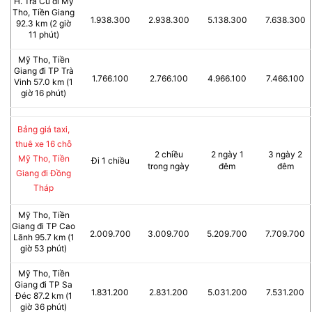
H. Trà Cú đi Mỹ
Tho, Tiền Giang
1.938.300
2.938.300
5.138.300
7.638.300
92.3 km (2 giờ
11 phút)
Mỹ Tho, Tiền
Giang đi TP Trà
1.766.100
2.766.100
4.966.100
7.466.100
Vinh 57.0 km (1
giờ 16 phút)
Bảng giá taxi,
thuê xe 16 chỗ
2 chiều
2 ngày 1
3 ngày 2
Mỹ Tho, Tiền
Đi 1 chiều
trong ngày
đêm
đêm
Giang đi Đồng
Tháp
Mỹ Tho, Tiền
Giang đi TP Cao
2.009.700
3.009.700
5.209.700
7.709.700
Lãnh 95.7 km (1
giờ 53 phút)
Mỹ Tho, Tiền
Giang đi TP Sa
1.831.200
2.831.200
5.031.200
7.531.200
Đéc 87.2 km (1
giờ 36 phút)