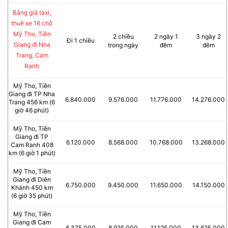
Bảng giá taxi,
thuê xe 16 chỗ
Mỹ Tho, Tiền
2 chiều
2 ngày 1
3 ngày 2
Đi 1 chiều
Giang đi Nha
trong ngày
đêm
đêm
Trang, Cam
Ranh
Mỹ Tho, Tiền
Giang đi TP Nha
6.840.000
9.576.000
11.776.000
14.276.000
Trang 456 km (6
giờ 46 phút)
Mỹ Tho, Tiền
Giang đi TP
6.120.000
8.568.000
10.768.000
13.268.000
Cam Ranh 408
km (6 giờ 1 phút)
Mỹ Tho, Tiền
Giang đi Diên
6.750.000
9.450.000
11.650.000
14.150.000
Khánh 450 km
(6 giờ 35 phút)
Mỹ Tho, Tiền
Giang đi Cam
6.375.000
8.925.000
11.125.000
13.625.000