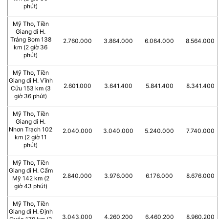
phút)
Mỹ Tho, Tiền
Giang đi H.
Trảng Bom 138
2.760.000
3.864.000
6.064.000
8.564.000
km (2 giờ 36
phút)
Mỹ Tho, Tiền
Giang đi H. Vĩnh
2.601.000
3.641.400
5.841.400
8.341.400
Cửu 153 km (3
giờ 36 phút)
Mỹ Tho, Tiền
Giang đi H.
Nhơn Trạch 102
2.040.000
3.040.000
5.240.000
7.740.000
km (2 giờ 11
phút)
Mỹ Tho, Tiền
Giang đi H. Cẩm
2.840.000
3.976.000
6.176.000
8.676.000
Mỹ 142 km (2
giờ 43 phút)
Mỹ Tho, Tiền
Giang đi H. Định
3.043.000
4.260.200
6.460.200
8.960.200