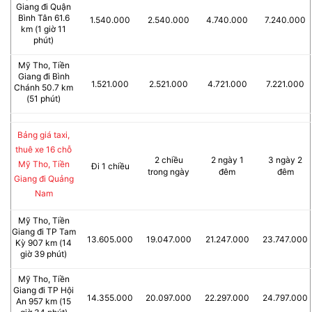
Giang đi Quận
Bình Tân 61.6
1.540.000
2.540.000
4.740.000
7.240.000
km (1 giờ 11
phút)
Mỹ Tho, Tiền
Giang đi Bình
1.521.000
2.521.000
4.721.000
7.221.000
Chánh 50.7 km
(51 phút)
Bảng giá taxi,
thuê xe 16 chỗ
2 chiều
2 ngày 1
3 ngày 2
Mỹ Tho, Tiền
Đi 1 chiều
trong ngày
đêm
đêm
Giang đi Quảng
Nam
Mỹ Tho, Tiền
Giang đi TP Tam
13.605.000
19.047.000
21.247.000
23.747.000
Kỳ 907 km (14
giờ 39 phút)
Mỹ Tho, Tiền
Giang đi TP Hội
14.355.000
20.097.000
22.297.000
24.797.000
An 957 km (15