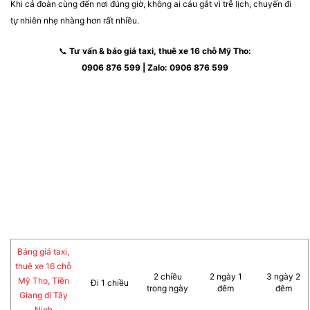
Khi cả đoàn cùng đến nơi đúng giờ, không ai cáu gắt vì trễ lịch, chuyến đi
tự nhiên nhẹ nhàng hơn rất nhiều.
📞
Tư vấn & báo giá taxi, thuê xe 16 chỗ Mỹ Tho:
0906 876 599 | Zalo: 0906 876 599
Bảng giá taxi,
thuê xe 16 chỗ
2 chiều
2 ngày 1
3 ngày 2
Mỹ Tho, Tiền
Đi 1 chiều
trong ngày
đêm
đêm
Giang đi Tây
Ninh