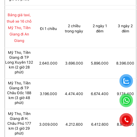
Bảng giá taxi,
thuê xe 16 chỗ
2 chiều
2 ngày 1
3 ngày 2
Mỹ Tho, Tiền
Đi 1 chiều
trong ngày
đêm
đêm
Giang đi An
Giang
Mỹ Tho, Tiền
Giang đi TP
Long Xuyên 132
2.640.000
3.696.000
5.896.000
8.396.000
km (2 giờ 28
phút)
Mỹ Tho, Tiền
Giang đi TP
Châu Đốc 188
3.196.000
4.474.400
6.674.400
9.174.400
km (3 giờ 48
phút)
Mỹ Tho, Tiền
Giang đi H.
Châu Phú 177
3.009.000
4.212.600
6.412.600
8.912.600
km (3 giờ 29
phút)