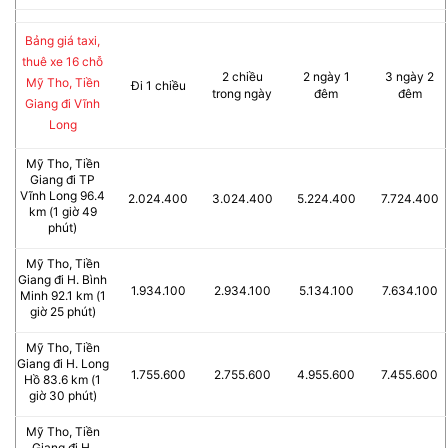
Bảng giá taxi,
thuê xe 16 chỗ
2 chiều
2 ngày 1
3 ngày 2
Mỹ Tho, Tiền
Đi 1 chiều
trong ngày
đêm
đêm
Giang đi Vĩnh
Long
Mỹ Tho, Tiền
Giang đi TP
Vĩnh Long 96.4
2.024.400
3.024.400
5.224.400
7.724.400
km (1 giờ 49
phút)
Mỹ Tho, Tiền
Giang đi H. Bình
1.934.100
2.934.100
5.134.100
7.634.100
Minh 92.1 km (1
giờ 25 phút)
Mỹ Tho, Tiền
Giang đi H. Long
1.755.600
2.755.600
4.955.600
7.455.600
Hồ 83.6 km (1
giờ 30 phút)
Mỹ Tho, Tiền
Giang đi H.