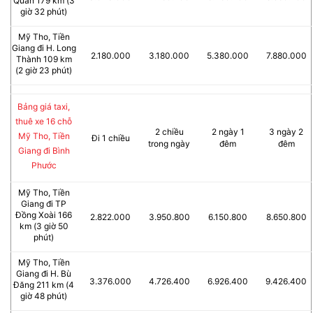
Quán 179 km (3
giờ 32 phút)
Mỹ Tho, Tiền
Giang đi H. Long
2.180.000
3.180.000
5.380.000
7.880.000
Thành 109 km
(2 giờ 23 phút)
Bảng giá taxi,
thuê xe 16 chỗ
2 chiều
2 ngày 1
3 ngày 2
Mỹ Tho, Tiền
Đi 1 chiều
trong ngày
đêm
đêm
Giang đi Bình
Phước
Mỹ Tho, Tiền
Giang đi TP
Đồng Xoài 166
2.822.000
3.950.800
6.150.800
8.650.800
km (3 giờ 50
phút)
Mỹ Tho, Tiền
Giang đi H. Bù
3.376.000
4.726.400
6.926.400
9.426.400
Đăng 211 km (4
giờ 48 phút)