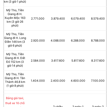
km (3 giờ 1 phút)
Mỹ Tho, Tiền
Giang đi H.
Xuyên Mộc 163
2.771.000
3.879.400
6.079.400
8.579.400
km (3 giờ 26
phút)
Mỹ Tho, Tiền
Giang đi H. Long
2.920.000
4.088.000
6.288.000
8.788.000
Điền 146 km (3
giờ 6 phút)
Mỹ Tho, Tiền
Giang đi H. Đất
2.584.000
3.617.600
5.817.600
8.317.600
Đỏ 152 km (3
giờ 14 phút)
Mỹ Tho, Tiền
Giang đi H. Tân
1.404.000
2.400.000
4.600.000
7.100.000
Thành 46.8 km
(1 giờ 8 phút)
Bảng giá taxi,
thuê xe 16 chỗ
2 chiều
2 ngày 1
3 ngày 2