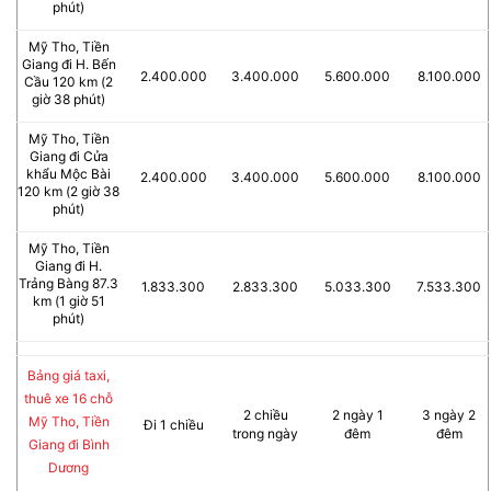
phút)
Mỹ Tho, Tiền
Giang đi H. Bến
2.400.000
3.400.000
5.600.000
8.100.000
Cầu 120 km (2
giờ 38 phút)
Mỹ Tho, Tiền
Giang đi Cửa
khẩu Mộc Bài
2.400.000
3.400.000
5.600.000
8.100.000
120 km (2 giờ 38
phút)
Mỹ Tho, Tiền
Giang đi H.
Trảng Bàng 87.3
1.833.300
2.833.300
5.033.300
7.533.300
km (1 giờ 51
phút)
Bảng giá taxi,
thuê xe 16 chỗ
2 chiều
2 ngày 1
3 ngày 2
Mỹ Tho, Tiền
Đi 1 chiều
trong ngày
đêm
đêm
Giang đi Bình
Dương