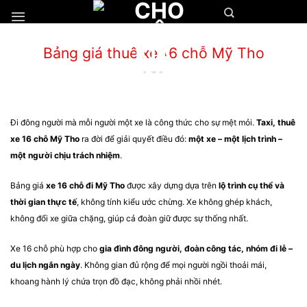
Chuyển
đến
nội
Bảng giá thuê xe 16 chỗ Mỹ Tho
dung
Đi đông người mà mỗi người một xe là công thức cho sự mệt mỏi.
Taxi, thuê
xe 16 chỗ Mỹ Tho
ra đời để giải quyết điều đó:
một xe – một lịch trình –
một người chịu trách nhiệm
.
Bảng giá
xe 16 chỗ đi Mỹ Tho
được xây dựng dựa trên
lộ trình cụ thể và
thời gian thực tế
, không tính kiểu ước chừng. Xe không ghép khách,
không đổi xe giữa chặng, giúp cả đoàn giữ được sự thống nhất.
Xe 16 chỗ phù hợp cho
gia đình đông người, đoàn công tác, nhóm đi lễ –
du lịch ngắn ngày
. Không gian đủ rộng để mọi người ngồi thoải mái,
khoang hành lý chứa trọn đồ đạc, không phải nhồi nhét.