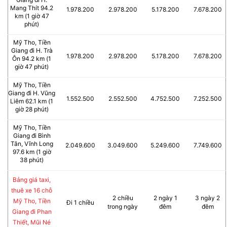
Mang Thít 94.2
1.978.200
2.978.200
5.178.200
7.678.200
km (1 giờ 47
phút)
Mỹ Tho, Tiền
Giang đi H. Trà
1.978.200
2.978.200
5.178.200
7.678.200
Ôn 94.2 km (1
giờ 47 phút)
Mỹ Tho, Tiền
Giang đi H. Vũng
1.552.500
2.552.500
4.752.500
7.252.500
Liêm 62.1 km (1
giờ 28 phút)
Mỹ Tho, Tiền
Giang đi Bình
Tân, Vĩnh Long
2.049.600
3.049.600
5.249.600
7.749.600
97.6 km (1 giờ
38 phút)
Bảng giá taxi,
thuê xe 16 chỗ
2 chiều
2 ngày 1
3 ngày 2
Mỹ Tho, Tiền
Đi 1 chiều
trong ngày
đêm
đêm
Giang đi Phan
Thiết, Mũi Né