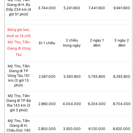
Giang đi H. Bù
3.744.000
5.241.600
7.441.600
9.941.600
Đốp 234 km (4
giờ 51 phút)
Bảng giá taxi,
thuê xe 16 chỗ
2 chiều
2 ngày 1
3 ngày 2
Mỹ Tho, Tiền
Đi 1 chiều
trong ngày
đêm
đêm
Giang đi Vũng
Tàu
Mỹ Tho, Tiền
Giang đi TP
Vũng Tàu 151
2.567.000
3.593.800
5.793.800
8.293.800
km (3 giờ 13
phút)
Mỹ Tho, Tiền
Giang đi TP Bà
2.860.000
4.004.000
6.204.000
8.704.000
Rịa 143 km (3
giờ 3 phút)
Mỹ Tho, Tiền
Giang đi H.
2.800.000
3.920.000
6.120.000
8.620.000
Châu Đức 140