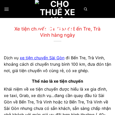
Chuyển
đến
nội
dung
Xe tiện chuyến Sài Gòn đi Bến Tre, Trà
Vinh hàng ngày
Dịch vụ
xe tiện chuyến Sài Gòn
đi Bến Tre, Trà Vinh,
khoảng cách di chuyển trung bình 100 km, đưa đón tận
nơi, giá tiện chuyến vô cùng rẻ, có xe ghép.
Thế nào là xe tiện chuyến
Khái niệm về xe tiện chuyến được hiểu là xe gia đình,
xe taxi, Grab, xe dịch vụ…đang cần quay đầu từ Sài
Gòn về Bến Tre, Trà Vinh hoặc từ Bến Tre, Trà Vinh về
Sài Gòn nhưng chưa có sẵn khách, sẵn sàng chấp nhận
chở khách với mức giá ưu đãi hơn bình thường ( 40-