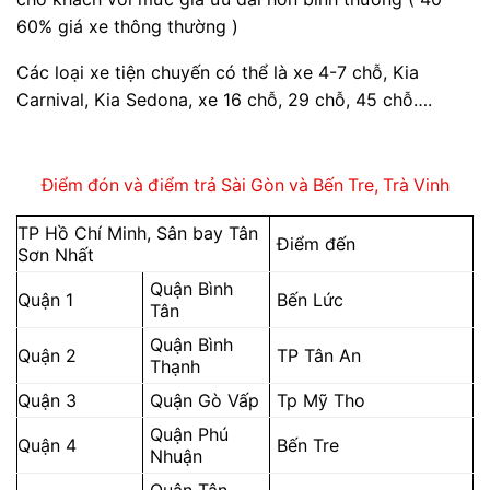
60% giá xe thông thường )
Các loại xe tiện chuyến có thể là xe 4-7 chỗ, Kia
Carnival, Kia Sedona, xe 16 chỗ, 29 chỗ, 45 chỗ….
Điểm đón và điểm trả Sài Gòn và Bến Tre, Trà Vinh
TP Hồ Chí Minh, Sân bay Tân
Điểm đến
Sơn Nhất
Quận Bình
Quận 1
Bến Lức
Tân
Quận Bình
Quận 2
TP Tân An
Thạnh
Quận 3
Quận Gò Vấp
Tp Mỹ Tho
Quận Phú
Quận 4
Bến Tre
Nhuận
Quận Tân