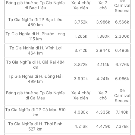
Xe
Bảng giá thuê xe Tp Gia Nghĩa
Xe 4 chỗ/
Xe 7
Carnival
đi Bạc Liêu
Xe điện
chỗ
Sedona
Tp Gia Nghĩa đi TP Bạc Liêu
3.752k
3.986k
6.566k
469 km
Tp Gia Nghĩa đi H. Phước Long
1.265k
1.380k
2.300k
115 km
Tp Gia Nghĩa đi H. Vĩnh Lợi
3.712k
3.944k
6.496k
464 km
Tp Gia Nghĩa đi H. Giá Rai 484
3.872k
4.114k
6.776k
km
Tp Gia Nghĩa đi H. Đông Hải
3.992k
4.241k
6.986k
499 km
Xe
Bảng giá thuê xe Tp Gia Nghĩa
Xe 4 chỗ/
Xe 7
Carnival
đi Cà Mau
Xe điện
chỗ
Sedona
Tp Gia Nghĩa đi TP Cà Mau 510
4.080k
4.335k
7.140k
km
Tp Gia Nghĩa đi H. Thới Bình
4.216k
4.479k
7.378k
527 km