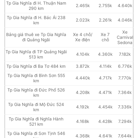
Tp Gia Nghĩa đi H. Thuận Nam
2.465k
2.755k
4.640k
290 km
Tp Gia Nghĩa đi H. Bác Ái 238
2.023k
2.261k
4.046k
km
Xe
Bảng giá thuê xe Tp Gia Nghĩa
Xe 4 chỗ/
Xe 7
Carnival
đi Quảng Ngãi
Xe điện
chỗ
Sedona
Tp Gia Nghĩa đi TP Quảng Ngãi
4.104k
4.360k
7.182k
513 km
Tp Gia Nghĩa đi Ba Tơ 484 km
3.872k
4.114k
6.776k
Tp Gia Nghĩa đi Bình Sơn 555
4.440k
4.717k
7.770k
km
Tp Gia Nghĩa đi Đức Phổ 526
4.208k
4.471k
7.364k
km
Tp Gia Nghĩa đi Mộ Đức 524
4.192k
4.454k
7.336k
km
Tp Gia Nghĩa đi Nghĩa Hành
4.168k
4.428k
7.294k
521 km
Tp Gia Nghĩa đi Sơn Tịnh 546
4.368k
4.641k
7.644k