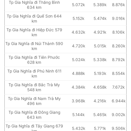
Tp Gia Nghĩa đi Thăng Bình
5.072k
5.389k
8.876k
634 km
Tp Gia Nghĩa đi Quế Sơn 644
5.152k
5.474k
9.016k
km
Tp Gia Nghĩa đi Hiệp Đức 579
4.632k
4.921k
8.106k
km
Tp Gia Nghĩa đi Núi Thành 590
4.720k
5.015k
8.260k
km
Tp Gia Nghĩa đi Tiên Phước
5.024k
5.338k
8.792k
628 km
Tp Gia Nghĩa đi Phú Ninh 611
4.888k
5.193k
8.554k
km
Tp Gia Nghĩa đi Bắc Trà My
4.384k
4.658k
7.672k
548 km
Tp Gia Nghĩa đi Nam Trà My
3.968k
4.216k
6.944k
496 km
Tp Gia Nghĩa đi Đông Giang
5.144k
5.465k
9.002k
643 km
Tp Gia Nghĩa đi Tây Giang 679
5.432k
5.771k
9.506k
km