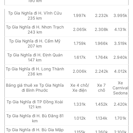
190 km
Tp Gia Nghĩa đi H. Vĩnh Cửu
1.997k
2.232k
3.995k
235 km
Tp Gia Nghĩa đi H. Nhơn Trạch
2.065k
2.308k
4.131k
243 km
Tp Gia Nghĩa đi H. Cẩm Mỹ
1.759k
1.966k
3.519k
207 km
Tp Gia Nghĩa đi H. Định Quán
1.617k
1.764k
2.940k
147 km
Tp Gia Nghĩa đi H. Long Thành
2.006k
2.242k
4.012k
236 km
Xe
Bảng giá thuê xe Tp Gia Nghĩa
Xe 4 chỗ/
Xe 7
Carnival
đi Bình Phước
Xe điện
chỗ
Sedona
Tp Gia Nghĩa đi TP Đồng Xoài
1.331k
1.452k
2.420k
121 km
Tp Gia Nghĩa đi H. Bù Đăng 81
1.012k
1.134k
1.701k
km
Tp Gia Nghĩa đi H. Bù Gia Mập
1.155k
1.260k
2.100k