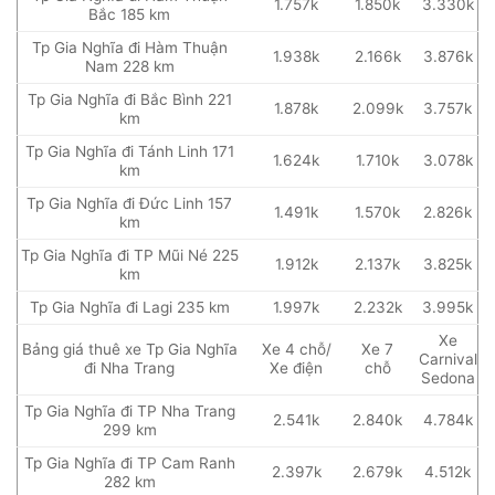
1.757k
1.850k
3.330k
Bắc 185 km
Tp Gia Nghĩa đi Hàm Thuận
1.938k
2.166k
3.876k
Nam 228 km
Tp Gia Nghĩa đi Bắc Bình 221
1.878k
2.099k
3.757k
km
Tp Gia Nghĩa đi Tánh Linh 171
1.624k
1.710k
3.078k
km
Tp Gia Nghĩa đi Đức Linh 157
1.491k
1.570k
2.826k
km
Tp Gia Nghĩa đi TP Mũi Né 225
1.912k
2.137k
3.825k
km
Tp Gia Nghĩa đi Lagi 235 km
1.997k
2.232k
3.995k
Xe
Bảng giá thuê xe Tp Gia Nghĩa
Xe 4 chỗ/
Xe 7
Carnival
đi Nha Trang
Xe điện
chỗ
Sedona
Tp Gia Nghĩa đi TP Nha Trang
2.541k
2.840k
4.784k
299 km
Tp Gia Nghĩa đi TP Cam Ranh
2.397k
2.679k
4.512k
282 km