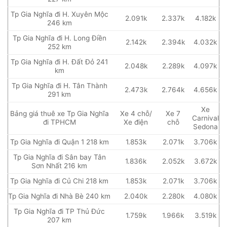
Tp Gia Nghĩa đi H. Xuyên Mộc
2.091k
2.337k
4.182k
246 km
Tp Gia Nghĩa đi H. Long Điền
2.142k
2.394k
4.032k
252 km
Tp Gia Nghĩa đi H. Đất Đỏ 241
2.048k
2.289k
4.097k
km
Tp Gia Nghĩa đi H. Tân Thành
2.473k
2.764k
4.656k
291 km
Xe
Bảng giá thuê xe Tp Gia Nghĩa
Xe 4 chỗ/
Xe 7
Carnival
đi TPHCM
Xe điện
chỗ
Sedona
Tp Gia Nghĩa đi Quận 1 218 km
1.853k
2.071k
3.706k
Tp Gia Nghĩa đi Sân bay Tân
1.836k
2.052k
3.672k
Sơn Nhất 216 km
Tp Gia Nghĩa đi Củ Chi 218 km
1.853k
2.071k
3.706k
Tp Gia Nghĩa đi Nhà Bè 240 km
2.040k
2.280k
4.080k
Tp Gia Nghĩa đi TP Thủ Đức
1.759k
1.966k
3.519k
207 km