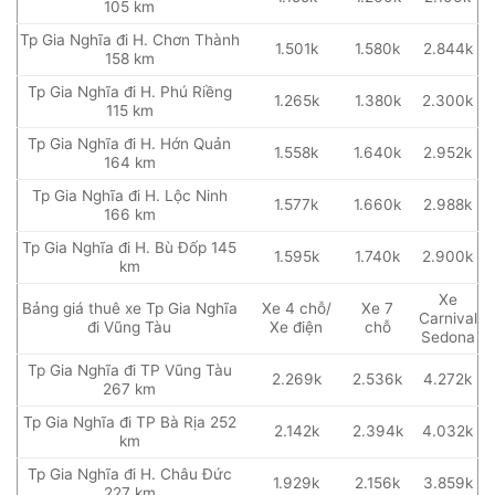
105 km
Tp Gia Nghĩa đi H. Chơn Thành
1.501k
1.580k
2.844k
158 km
Tp Gia Nghĩa đi H. Phú Riềng
1.265k
1.380k
2.300k
115 km
Tp Gia Nghĩa đi H. Hớn Quản
1.558k
1.640k
2.952k
164 km
Tp Gia Nghĩa đi H. Lộc Ninh
1.577k
1.660k
2.988k
166 km
Tp Gia Nghĩa đi H. Bù Đốp 145
1.595k
1.740k
2.900k
km
Xe
Bảng giá thuê xe Tp Gia Nghĩa
Xe 4 chỗ/
Xe 7
Carnival
đi Vũng Tàu
Xe điện
chỗ
Sedona
Tp Gia Nghĩa đi TP Vũng Tàu
2.269k
2.536k
4.272k
267 km
Tp Gia Nghĩa đi TP Bà Rịa 252
2.142k
2.394k
4.032k
km
Tp Gia Nghĩa đi H. Châu Đức
1.929k
2.156k
3.859k
227 km