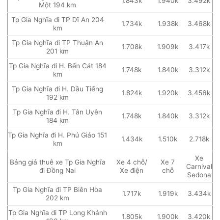
1.843k
1.940k
3.492k
Một 194 km
Tp Gia Nghĩa đi TP Dĩ An 204
1.734k
1.938k
3.468k
km
Tp Gia Nghĩa đi TP Thuận An
1.708k
1.909k
3.417k
201 km
Tp Gia Nghĩa đi H. Bến Cát 184
1.748k
1.840k
3.312k
km
Tp Gia Nghĩa đi H. Dầu Tiếng
1.824k
1.920k
3.456k
192 km
Tp Gia Nghĩa đi H. Tân Uyên
1.748k
1.840k
3.312k
184 km
Tp Gia Nghĩa đi H. Phú Giáo 151
1.434k
1.510k
2.718k
km
Xe
Bảng giá thuê xe Tp Gia Nghĩa
Xe 4 chỗ/
Xe 7
Carnival
đi Đồng Nai
Xe điện
chỗ
Sedona
Tp Gia Nghĩa đi TP Biên Hòa
1.717k
1.919k
3.434k
202 km
Tp Gia Nghĩa đi TP Long Khánh
1.805k
1.900k
3.420k