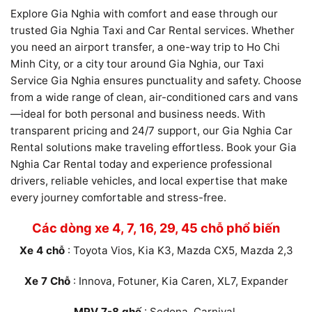
Explore Gia Nghia with comfort and ease through our
trusted Gia Nghia Taxi and Car Rental services. Whether
you need an airport transfer, a one-way trip to Ho Chi
Minh City, or a city tour around Gia Nghia, our Taxi
Service Gia Nghia ensures punctuality and safety. Choose
from a wide range of clean, air-conditioned cars and vans
—ideal for both personal and business needs. With
transparent pricing and 24/7 support, our Gia Nghia Car
Rental solutions make traveling effortless. Book your Gia
Nghia Car Rental today and experience professional
drivers, reliable vehicles, and local expertise that make
every journey comfortable and stress-free.
Các dòng xe 4, 7, 16, 29, 45 chỗ phổ biến
Xe 4 chỗ
: Toyota Vios, Kia K3, Mazda CX5, Mazda 2,3
Xe 7 Chỗ
: Innova, Fotuner, Kia Caren, XL7, Expander
MPV 7-8 ghế
: Sedona, Carnival.