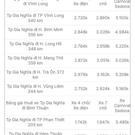
Carnival
đi Vĩnh Long
Xe điện
chỗ
Sedona
Tp Gia Nghĩa đi TP Vĩnh Long
2.720k
2.890k
5.100k
340 km
Tp Gia Nghĩa đi H. Bình Minh
2.848k
3.026k
4.984k
356 km
Tp Gia Nghĩa đi H. Long Hồ
2.784k
2.958k
5.220k
348 km
Tp Gia Nghĩa đi H. Mang Thít
2.872k
3.051k
5.026k
359 km
Tp Gia Nghĩa đi H. Trà Ôn 372
2.976k
3.162k
5.208k
km
Tp Gia Nghĩa đi H. Vũng Liêm
2.752k
2.924k
5.160k
344 km
Xe
Bảng giá thuê xe Tp Gia Nghĩa
Xe 4 chỗ/
Xe 7
Carnival
đi Bình Thuận
Xe điện
chỗ
Sedona
Tp Gia Nghĩa đi TP Phan Thiết
1.742k
1.947k
3.485k
205 km
Tp Gia Nghĩa đi Hàm Thuận