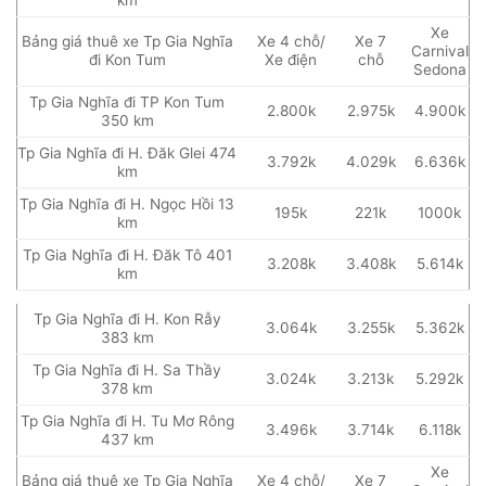
Xe
Bảng giá thuê xe Tp Gia Nghĩa
Xe 4 chỗ/
Xe 7
Carnival
đi Kon Tum
Xe điện
chỗ
Sedona
Tp Gia Nghĩa đi TP Kon Tum
2.800k
2.975k
4.900k
350 km
Tp Gia Nghĩa đi H. Đăk Glei 474
3.792k
4.029k
6.636k
km
Tp Gia Nghĩa đi H. Ngọc Hồi 13
195k
221k
1000k
km
Tp Gia Nghĩa đi H. Đăk Tô 401
3.208k
3.408k
5.614k
km
Tp Gia Nghĩa đi H. Kon Rẫy
3.064k
3.255k
5.362k
383 km
Tp Gia Nghĩa đi H. Sa Thầy
3.024k
3.213k
5.292k
378 km
Tp Gia Nghĩa đi H. Tu Mơ Rông
3.496k
3.714k
6.118k
437 km
Xe
Bảng giá thuê xe Tp Gia Nghĩa
Xe 4 chỗ/
Xe 7