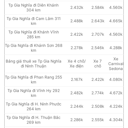
Tp Gia Nghĩa đi Diên Khánh
2.432k
2.584k
4.560k
304 km
Tp Gia Nghĩa đi Cam Lâm 311
2.488k
2.643k
4.665k
km
Tp Gia Nghĩa đi Khánh Vĩnh
2.422k
2.707k
4.560k
285 km
Tp Gia Nghĩa đi Khánh Sơn 268
2.278k
2.546k
4.288k
km
Xe
Bảng giá thuê xe Tp Gia Nghĩa
Xe 4 chỗ/
Xe 7
Carnival
đi Ninh Thuận
Xe điện
chỗ
Sedona
Tp Gia Nghĩa đi Phan Rang 255
2.167k
2.422k
4.080k
km
Tp Gia Nghĩa đi Vĩnh Hy 292
2.482k
2.774k
4.672k
km
Tp Gia Nghĩa đi H. Ninh Phước
2.244k
2.508k
4.224k
264 km
Tp Gia Nghĩa đi H. Thuận Bắc
2.286k
2.555k
4.304k
269 km