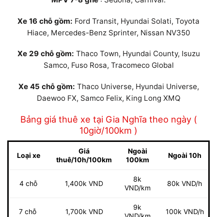
Xe 16 chỗ gồm:
Ford Transit, Hyundai Solati, Toyota
Hiace, Mercedes-Benz Sprinter, Nissan NV350
Xe 29 chỗ gồm:
Thaco Town, Hyundai County, Isuzu
Samco, Fuso Rosa, Tracomeco Global
Xe 45 chỗ gồm:
Thaco Universe, Hyundai Universe,
Daewoo FX, Samco Felix, King Long XMQ
Bảng giá thuê xe tại Gia Nghĩa theo ngày (
10giờ/100km )
Giá
Ngoài
Loại xe
Ngoài 10h
thuê/10h/100km
100km
8k
4 chỗ
1,400k VND
80k VND/h
VND/km
9k
7 chỗ
1,700k VND
100k VND/h
VND/km