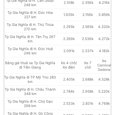
Tp Gia Nghĩa đi H. Cần Giuộc
2.108k
2.356k
4.216k
248 km
Tp Gia Nghĩa đi H. Đức Hòa
1.929k
2.156k
3.859k
227 km
Tp Gia Nghĩa đi H. Thủ Thừa
2.295k
2.565k
4.320k
270 km
Tp Gia Nghĩa đi H. Tân Trụ 267
2.269k
2.536k
4.272k
km
Tp Gia Nghĩa đi H. Đức Huệ
2.091k
2.337k
4.182k
246 km
Xe
Bảng giá thuê xe Tp Gia Nghĩa
Xe 4 chỗ/
Xe 7
Carnival
đi Tiền Giang
Xe điện
chỗ
Sedona
Tp Gia Nghĩa đi TP Mỹ Tho 283
2.405k
2.688k
4.528k
km
Tp Gia Nghĩa đi H. Châu Thành
2.784k
2.958k
5.220k
348 km
Tp Gia Nghĩa đi H. Chợ Gạo
2.533k
2.831k
4.768k
298 km
Tp Gia Nghĩa đi H. Gò Công