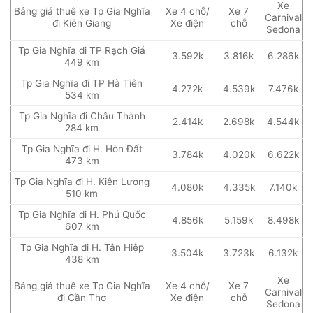
Xe
Bảng giá thuê xe Tp Gia Nghĩa
Xe 4 chỗ/
Xe 7
Carnival
đi Kiên Giang
Xe điện
chỗ
Sedona
Tp Gia Nghĩa đi TP Rạch Giá
3.592k
3.816k
6.286k
449 km
Tp Gia Nghĩa đi TP Hà Tiên
4.272k
4.539k
7.476k
534 km
Tp Gia Nghĩa đi Châu Thành
2.414k
2.698k
4.544k
284 km
Tp Gia Nghĩa đi H. Hòn Đất
3.784k
4.020k
6.622k
473 km
Tp Gia Nghĩa đi H. Kiên Lương
4.080k
4.335k
7.140k
510 km
Tp Gia Nghĩa đi H. Phú Quốc
4.856k
5.159k
8.498k
607 km
Tp Gia Nghĩa đi H. Tân Hiệp
3.504k
3.723k
6.132k
438 km
Xe
Bảng giá thuê xe Tp Gia Nghĩa
Xe 4 chỗ/
Xe 7
Carnival
đi Cần Thơ
Xe điện
chỗ
Sedona