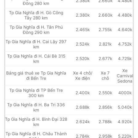
2.380k
2.660k
4.480k
Đông 280 km
Tp Gia Nghĩa đi H. Gò Công
2.380k
2.660k
4.480k
Tây 280 km
Tp Gia Nghĩa đi H. Tân Phú
2.465k
2.755k
4.640k
Đông 290 km
Tp Gia Nghĩa đi H. Cai Lậy 297
2.524k
2.821k
4.752k
km
Tp Gia Nghĩa đi H. Cái Bè 315
2.520k
2.677k
4.725k
km
Xe
Bảng giá thuê xe Tp Gia Nghĩa
Xe 4 chỗ/
Xe 7
Carnival
đi Bến Tre
Xe điện
chỗ
Sedona
Tp Gia Nghĩa đi TP Bến Tre
2.400k
2.550k
4000k
300 km
Tp Gia Nghĩa đi H. Ba Tri 336
2.688k
2.856k
5.040k
km
Tp Gia Nghĩa đi H. Bình Đại 328
2.624k
2.788k
4.920k
km
Tp Gia Nghĩa đi H. Châu Thành
2.784k
2.958k
5.220k