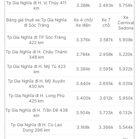
Tp Gia Nghĩa đi H. Vị Thủy 411
3.288k
3.493k
5.754k
km
Xe
Bảng giá thuê xe Tp Gia Nghĩa
Xe 4 chỗ/
Xe 7
Carnival
đi Sóc Trăng
Xe điện
chỗ
Sedona
Tp Gia Nghĩa đi TP Sóc Trăng
3.376k
3.587k
5.908k
422 km
Tp Gia Nghĩa đi H. Châu Thành
2.784k
2.958k
5.220k
348 km
Tp Gia Nghĩa đi H. Mỹ Tú 423
3.384k
3.595k
5.922k
km
Tp Gia Nghĩa đi H. Mỹ Xuyên
3.440k
3.655k
6.020k
430 km
Tp Gia Nghĩa đi H. Long Phú
3.400k
3.612k
5.950k
425 km
Tp Gia Nghĩa đi H. Trần Đề 438
3.504k
3.723k
6.132k
km
Tp Gia Nghĩa đi H. Cù Lao
3.168k
3.366k
5.544k
Dung 396 km