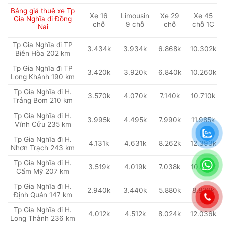
Bảng giá thuê xe Tp
Xe 16
Limousin
Xe 29
Xe 45
Gia Nghĩa đi Đồng
chỗ
9 chỗ
chỗ
chỗ 1C
Nai
Tp Gia Nghĩa đi TP
3.434k
3.934k
6.868k
10.302k
Biên Hòa 202 km
Tp Gia Nghĩa đi TP
3.420k
3.920k
6.840k
10.260k
Long Khánh 190 km
Tp Gia Nghĩa đi H.
3.570k
4.070k
7.140k
10.710k
Trảng Bom 210 km
Tp Gia Nghĩa đi H.
3.995k
4.495k
7.990k
11.985k
Vĩnh Cửu 235 km
Tp Gia Nghĩa đi H.
4.131k
4.631k
8.262k
12.393k
Nhơn Trạch 243 km
Tp Gia Nghĩa đi H.
3.519k
4.019k
7.038k
10.557k
Cẩm Mỹ 207 km
Tp Gia Nghĩa đi H.
2.940k
3.440k
5.880k
8.820k
Định Quán 147 km
Tp Gia Nghĩa đi H.
4.012k
4.512k
8.024k
12.036k
Long Thành 236 km