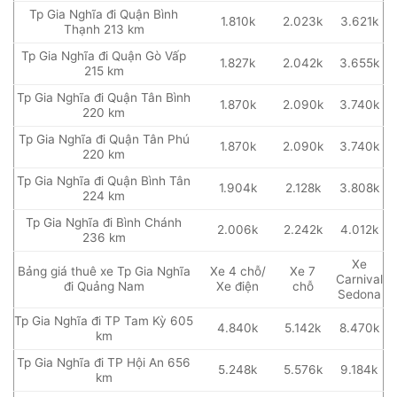
Tp Gia Nghĩa đi Quận Bình
1.810k
2.023k
3.621k
Thạnh 213 km
Tp Gia Nghĩa đi Quận Gò Vấp
1.827k
2.042k
3.655k
215 km
Tp Gia Nghĩa đi Quận Tân Bình
1.870k
2.090k
3.740k
220 km
Tp Gia Nghĩa đi Quận Tân Phú
1.870k
2.090k
3.740k
220 km
Tp Gia Nghĩa đi Quận Bình Tân
1.904k
2.128k
3.808k
224 km
Tp Gia Nghĩa đi Bình Chánh
2.006k
2.242k
4.012k
236 km
Xe
Bảng giá thuê xe Tp Gia Nghĩa
Xe 4 chỗ/
Xe 7
Carnival
đi Quảng Nam
Xe điện
chỗ
Sedona
Tp Gia Nghĩa đi TP Tam Kỳ 605
4.840k
5.142k
8.470k
km
Tp Gia Nghĩa đi TP Hội An 656
5.248k
5.576k
9.184k
km