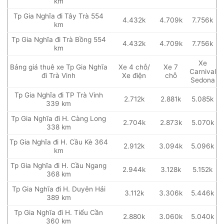
km
Tp Gia Nghĩa đi Tây Trà 554
4.432k
4.709k
7.756k
km
Tp Gia Nghĩa đi Trà Bồng 554
4.432k
4.709k
7.756k
km
Xe
Bảng giá thuê xe Tp Gia Nghĩa
Xe 4 chỗ/
Xe 7
Carnival
đi Trà Vinh
Xe điện
chỗ
Sedona
Tp Gia Nghĩa đi TP Trà Vinh
2.712k
2.881k
5.085k
339 km
Tp Gia Nghĩa đi H. Càng Long
2.704k
2.873k
5.070k
338 km
Tp Gia Nghĩa đi H. Cầu Kè 364
2.912k
3.094k
5.096k
km
Tp Gia Nghĩa đi H. Cầu Ngang
2.944k
3.128k
5.152k
368 km
Tp Gia Nghĩa đi H. Duyên Hải
3.112k
3.306k
5.446k
389 km
Tp Gia Nghĩa đi H. Tiểu Cần
2.880k
3.060k
5.040k
360 km