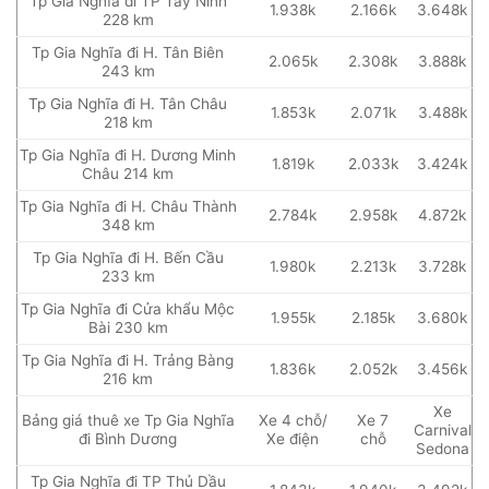
Tp Gia Nghĩa đi TP Tây Ninh
1.938k
2.166k
3.648k
228 km
Tp Gia Nghĩa đi H. Tân Biên
2.065k
2.308k
3.888k
243 km
Tp Gia Nghĩa đi H. Tân Châu
1.853k
2.071k
3.488k
218 km
Tp Gia Nghĩa đi H. Dương Minh
1.819k
2.033k
3.424k
Châu 214 km
Tp Gia Nghĩa đi H. Châu Thành
2.784k
2.958k
4.872k
348 km
Tp Gia Nghĩa đi H. Bến Cầu
1.980k
2.213k
3.728k
233 km
Tp Gia Nghĩa đi Cửa khẩu Mộc
1.955k
2.185k
3.680k
Bài 230 km
Tp Gia Nghĩa đi H. Trảng Bàng
1.836k
2.052k
3.456k
216 km
Xe
Bảng giá thuê xe Tp Gia Nghĩa
Xe 4 chỗ/
Xe 7
Carnival
đi Bình Dương
Xe điện
chỗ
Sedona
Tp Gia Nghĩa đi TP Thủ Dầu