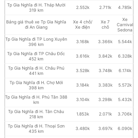
Tp Gia Nghĩa đi H. Tháp Mười
2.552k
2.711k
4.785k
319 km
Xe
Bảng giá thuê xe Tp Gia Nghĩa
Xe 4 chỗ/
Xe 7
Carnival
đi An Giang
Xe điện
chỗ
Sedona
Tp Gia Nghĩa đi TP Long Xuyên
3.168k
3.366k
5.544k
396 km
Tp Gia Nghĩa đi TP Châu Đốc
3.616k
3.842k
6.328k
452 km
Tp Gia Nghĩa đi H. Châu Phú
3.528k
3.748k
6.174k
441 km
Tp Gia Nghĩa đi H. Chợ Mới
3.184k
3.383k
5.572k
398 km
Tp Gia Nghĩa đi H. Phú Tân 388
3.104k
3.298k
5.432k
km
Tp Gia Nghĩa đi H. Tân Châu
1.853k
2.071k
3.706k
218 km
Tp Gia Nghĩa đi H. Thoại Sơn
3.480k
3.697k
6.090k
435 km