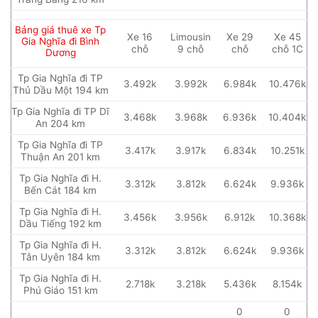
Bảng giá thuê xe Tp
Xe 16
Limousin
Xe 29
Xe 45
Gia Nghĩa đi Bình
chỗ
9 chỗ
chỗ
chỗ 1C
Dương
Tp Gia Nghĩa đi TP
3.492k
3.992k
6.984k
10.476k
Thủ Dầu Một 194 km
Tp Gia Nghĩa đi TP Dĩ
3.468k
3.968k
6.936k
10.404k
An 204 km
Tp Gia Nghĩa đi TP
3.417k
3.917k
6.834k
10.251k
Thuận An 201 km
Tp Gia Nghĩa đi H.
3.312k
3.812k
6.624k
9.936k
Bến Cát 184 km
Tp Gia Nghĩa đi H.
3.456k
3.956k
6.912k
10.368k
Dầu Tiếng 192 km
Tp Gia Nghĩa đi H.
3.312k
3.812k
6.624k
9.936k
Tân Uyên 184 km
Tp Gia Nghĩa đi H.
2.718k
3.218k
5.436k
8.154k
Phú Giáo 151 km
0
0