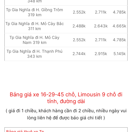
348 km
Tp Gia Nghĩa đi H. Giồng Trôm
2.552k
2.711k
4.785k
319 km
Tp Gia Nghĩa đi H. Mỏ Cày Bắc
2.488k
2.643k
4.665k
311 km
Tp Gia Nghĩa đi H. Mỏ Cày
2.552k
2.711k
4.785k
Nam 319 km
Tp Gia Nghĩa đi H. Thạnh Phú
2.744k
2.915k
5.145k
343 km
Bảng giá xe 16-29-45 chỗ, Limousin 9 chỗ đi
tỉnh, đường dài
( giá đi 1 chiều, khách hàng cần đi 2 chiều, nhiều ngày vui
lòng liên hệ để được báo giá chi tiết )
Bảng giá thuê xe Tp