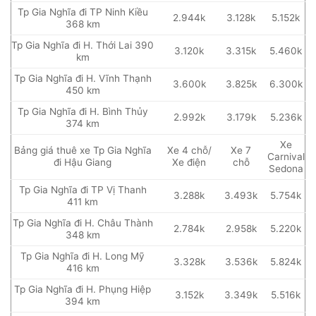
Tp Gia Nghĩa đi TP Ninh Kiều
2.944k
3.128k
5.152k
368 km
Tp Gia Nghĩa đi H. Thới Lai 390
3.120k
3.315k
5.460k
km
Tp Gia Nghĩa đi H. Vĩnh Thạnh
3.600k
3.825k
6.300k
450 km
Tp Gia Nghĩa đi H. Bình Thủy
2.992k
3.179k
5.236k
374 km
Xe
Bảng giá thuê xe Tp Gia Nghĩa
Xe 4 chỗ/
Xe 7
Carnival
đi Hậu Giang
Xe điện
chỗ
Sedona
Tp Gia Nghĩa đi TP Vị Thanh
3.288k
3.493k
5.754k
411 km
Tp Gia Nghĩa đi H. Châu Thành
2.784k
2.958k
5.220k
348 km
Tp Gia Nghĩa đi H. Long Mỹ
3.328k
3.536k
5.824k
416 km
Tp Gia Nghĩa đi H. Phụng Hiệp
3.152k
3.349k
5.516k
394 km