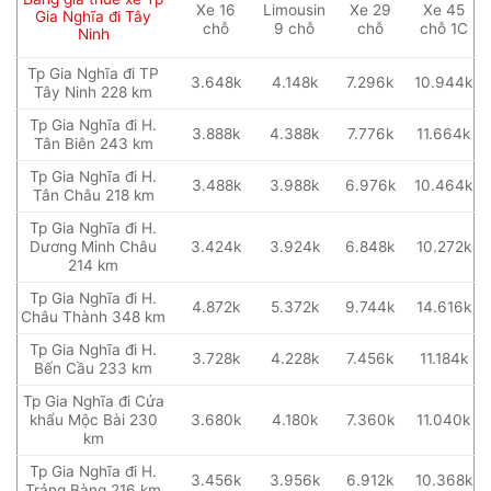
Xe 16
Limousin
Xe 29
Xe 45
Gia Nghĩa đi Tây
chỗ
9 chỗ
chỗ
chỗ 1C
Ninh
Tp Gia Nghĩa đi TP
3.648k
4.148k
7.296k
10.944k
Tây Ninh 228 km
Tp Gia Nghĩa đi H.
3.888k
4.388k
7.776k
11.664k
Tân Biên 243 km
Tp Gia Nghĩa đi H.
3.488k
3.988k
6.976k
10.464k
Tân Châu 218 km
Tp Gia Nghĩa đi H.
Dương Minh Châu
3.424k
3.924k
6.848k
10.272k
214 km
Tp Gia Nghĩa đi H.
4.872k
5.372k
9.744k
14.616k
Châu Thành 348 km
Tp Gia Nghĩa đi H.
3.728k
4.228k
7.456k
11.184k
Bến Cầu 233 km
Tp Gia Nghĩa đi Cửa
khẩu Mộc Bài 230
3.680k
4.180k
7.360k
11.040k
km
Tp Gia Nghĩa đi H.
3.456k
3.956k
6.912k
10.368k
Trảng Bàng 216 km