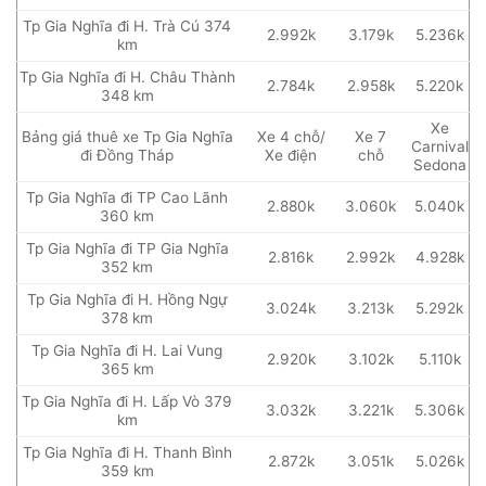
Tp Gia Nghĩa đi H. Trà Cú 374
2.992k
3.179k
5.236k
km
Tp Gia Nghĩa đi H. Châu Thành
2.784k
2.958k
5.220k
348 km
Xe
Bảng giá thuê xe Tp Gia Nghĩa
Xe 4 chỗ/
Xe 7
Carnival
đi Đồng Tháp
Xe điện
chỗ
Sedona
Tp Gia Nghĩa đi TP Cao Lãnh
2.880k
3.060k
5.040k
360 km
Tp Gia Nghĩa đi TP Gia Nghĩa
2.816k
2.992k
4.928k
352 km
Tp Gia Nghĩa đi H. Hồng Ngự
3.024k
3.213k
5.292k
378 km
Tp Gia Nghĩa đi H. Lai Vung
2.920k
3.102k
5.110k
365 km
Tp Gia Nghĩa đi H. Lấp Vò 379
3.032k
3.221k
5.306k
km
Tp Gia Nghĩa đi H. Thanh Bình
2.872k
3.051k
5.026k
359 km