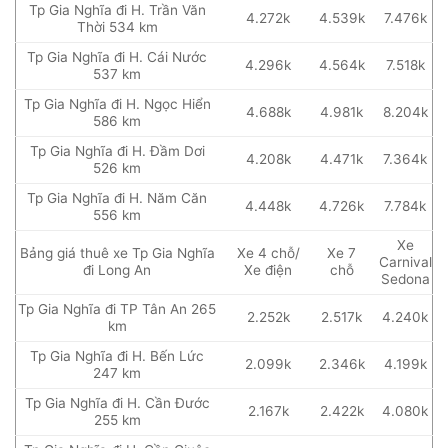
Tp Gia Nghĩa đi H. Trần Văn
4.272k
4.539k
7.476k
Thời 534 km
Tp Gia Nghĩa đi H. Cái Nước
4.296k
4.564k
7.518k
537 km
Tp Gia Nghĩa đi H. Ngọc Hiển
4.688k
4.981k
8.204k
586 km
Tp Gia Nghĩa đi H. Đầm Dơi
4.208k
4.471k
7.364k
526 km
Tp Gia Nghĩa đi H. Năm Căn
4.448k
4.726k
7.784k
556 km
Xe
Bảng giá thuê xe Tp Gia Nghĩa
Xe 4 chỗ/
Xe 7
Carnival
đi Long An
Xe điện
chỗ
Sedona
Tp Gia Nghĩa đi TP Tân An 265
2.252k
2.517k
4.240k
km
Tp Gia Nghĩa đi H. Bến Lức
2.099k
2.346k
4.199k
247 km
Tp Gia Nghĩa đi H. Cần Đước
2.167k
2.422k
4.080k
255 km