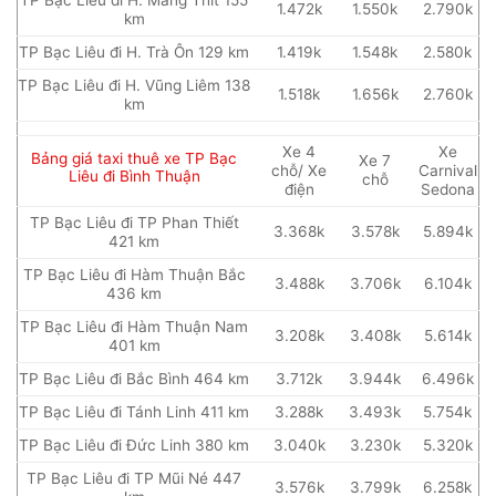
1.472k
1.550k
2.790k
km
TP Bạc Liêu đi H. Trà Ôn 129 km
1.419k
1.548k
2.580k
TP Bạc Liêu đi H. Vũng Liêm 138
1.518k
1.656k
2.760k
km
Xe 4
Xe
Bảng giá taxi thuê xe TP Bạc
Xe 7
chỗ/ Xe
Carnival
Liêu đi Bình Thuận
chỗ
điện
Sedona
TP Bạc Liêu đi TP Phan Thiết
3.368k
3.578k
5.894k
421 km
TP Bạc Liêu đi Hàm Thuận Bắc
3.488k
3.706k
6.104k
436 km
TP Bạc Liêu đi Hàm Thuận Nam
3.208k
3.408k
5.614k
401 km
TP Bạc Liêu đi Bắc Bình 464 km
3.712k
3.944k
6.496k
TP Bạc Liêu đi Tánh Linh 411 km
3.288k
3.493k
5.754k
TP Bạc Liêu đi Đức Linh 380 km
3.040k
3.230k
5.320k
TP Bạc Liêu đi TP Mũi Né 447
3.576k
3.799k
6.258k