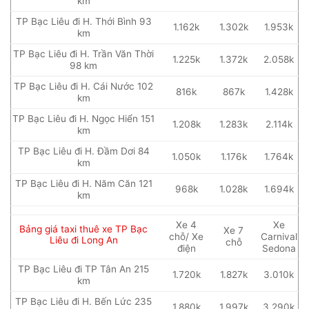
km
TP Bạc Liêu đi H. Thới Bình 93
1.162k
1.302k
1.953k
km
TP Bạc Liêu đi H. Trần Văn Thời
1.225k
1.372k
2.058k
98 km
TP Bạc Liêu đi H. Cái Nước 102
816k
867k
1.428k
km
TP Bạc Liêu đi H. Ngọc Hiển 151
1.208k
1.283k
2.114k
km
TP Bạc Liêu đi H. Đầm Dơi 84
1.050k
1.176k
1.764k
km
TP Bạc Liêu đi H. Năm Căn 121
968k
1.028k
1.694k
km
Xe 4
Xe
Bảng giá taxi thuê xe TP Bạc
Xe 7
chỗ/ Xe
Carnival
Liêu đi Long An
chỗ
điện
Sedona
TP Bạc Liêu đi TP Tân An 215
1.720k
1.827k
3.010k
km
TP Bạc Liêu đi H. Bến Lức 235
1.880k
1.997k
3.290k