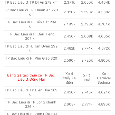
TP Bạc Liêu đi TP Dĩ An 279 km
2.371k
2.650k
4.464k
TP Bạc Liêu đi TP Thuận An 273
2.320k
2.593k
4.368k
km
TP Bạc Liêu đi H. Bến Cát 294
2.499k
2.793k
4.704k
km
TP Bạc Liêu đi H. Dầu Tiếng
2.456k
2.609k
4.605k
307 km
TP Bạc Liêu đi H. Tân Uyên 292
2.482k
2.774k
4.672k
km
TP Bạc Liêu đi H. Phú Giáo 320
2.560k
2.720k
4.800k
km
Xe 4
Xe
Bảng giá taxi thuê xe TP Bạc
Xe 7
chỗ/ Xe
Carnival
Liêu đi Đồng Nai
chỗ
điện
Sedona
TP Bạc Liêu đi TP Biên Hòa 289
2.456k
2.745k
4.624k
km
TP Bạc Liêu đi TP Long Khánh
2.608k
2.771k
4.890k
326 km
TP Bạc Liêu đi H. Vĩnh Cửu 341