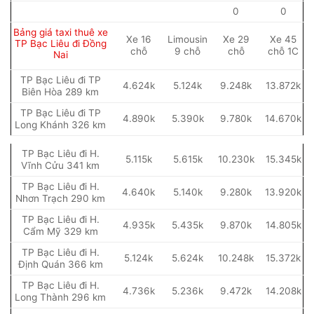
0
0
Bảng giá taxi thuê xe
Xe 16
Limousin
Xe 29
Xe 45
TP Bạc Liêu đi Đồng
chỗ
9 chỗ
chỗ
chỗ 1C
Nai
TP Bạc Liêu đi TP
4.624k
5.124k
9.248k
13.872k
Biên Hòa 289 km
TP Bạc Liêu đi TP
4.890k
5.390k
9.780k
14.670k
Long Khánh 326 km
TP Bạc Liêu đi H.
5.115k
5.615k
10.230k
15.345k
Vĩnh Cửu 341 km
TP Bạc Liêu đi H.
4.640k
5.140k
9.280k
13.920k
Nhơn Trạch 290 km
TP Bạc Liêu đi H.
4.935k
5.435k
9.870k
14.805k
Cẩm Mỹ 329 km
TP Bạc Liêu đi H.
5.124k
5.624k
10.248k
15.372k
Định Quán 366 km
TP Bạc Liêu đi H.
4.736k
5.236k
9.472k
14.208k
Long Thành 296 km