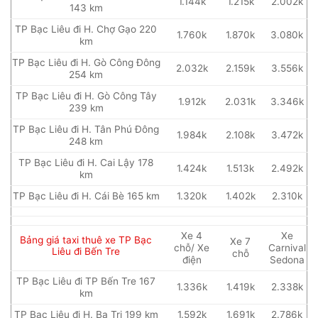
1.144k
1.215k
2.002k
143 km
TP Bạc Liêu đi H. Chợ Gạo 220
1.760k
1.870k
3.080k
km
TP Bạc Liêu đi H. Gò Công Đông
2.032k
2.159k
3.556k
254 km
TP Bạc Liêu đi H. Gò Công Tây
1.912k
2.031k
3.346k
239 km
TP Bạc Liêu đi H. Tân Phú Đông
1.984k
2.108k
3.472k
248 km
TP Bạc Liêu đi H. Cai Lậy 178
1.424k
1.513k
2.492k
km
TP Bạc Liêu đi H. Cái Bè 165 km
1.320k
1.402k
2.310k
Xe 4
Xe
Bảng giá taxi thuê xe TP Bạc
Xe 7
chỗ/ Xe
Carnival
Liêu đi Bến Tre
chỗ
điện
Sedona
TP Bạc Liêu đi TP Bến Tre 167
1.336k
1.419k
2.338k
km
TP Bạc Liêu đi H. Ba Tri 199 km
1.592k
1.691k
2.786k