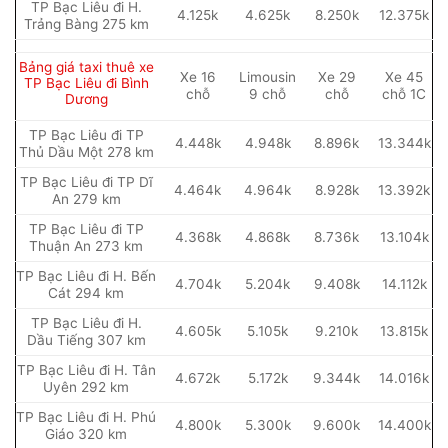
TP Bạc Liêu đi H.
4.125k
4.625k
8.250k
12.375k
Trảng Bàng 275 km
Bảng giá taxi thuê xe
Xe 16
Limousin
Xe 29
Xe 45
TP Bạc Liêu đi Bình
chỗ
9 chỗ
chỗ
chỗ 1C
Dương
TP Bạc Liêu đi TP
4.448k
4.948k
8.896k
13.344k
Thủ Dầu Một 278 km
TP Bạc Liêu đi TP Dĩ
4.464k
4.964k
8.928k
13.392k
An 279 km
TP Bạc Liêu đi TP
4.368k
4.868k
8.736k
13.104k
Thuận An 273 km
TP Bạc Liêu đi H. Bến
4.704k
5.204k
9.408k
14.112k
Cát 294 km
TP Bạc Liêu đi H.
4.605k
5.105k
9.210k
13.815k
Dầu Tiếng 307 km
TP Bạc Liêu đi H. Tân
4.672k
5.172k
9.344k
14.016k
Uyên 292 km
TP Bạc Liêu đi H. Phú
4.800k
5.300k
9.600k
14.400k
Giáo 320 km