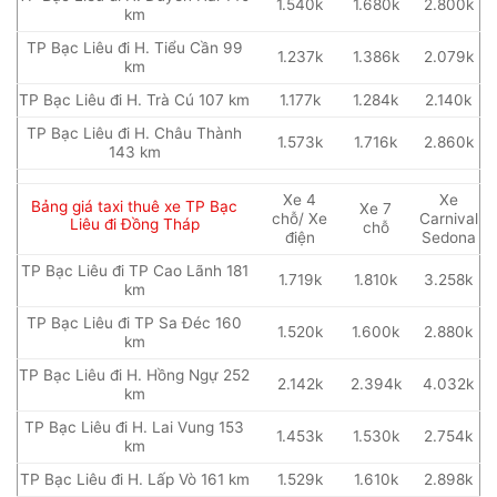
1.540k
1.680k
2.800k
km
TP Bạc Liêu đi H. Tiểu Cần 99
1.237k
1.386k
2.079k
km
TP Bạc Liêu đi H. Trà Cú 107 km
1.177k
1.284k
2.140k
TP Bạc Liêu đi H. Châu Thành
1.573k
1.716k
2.860k
143 km
Xe 4
Xe
Bảng giá taxi thuê xe TP Bạc
Xe 7
chỗ/ Xe
Carnival
Liêu đi Đồng Tháp
chỗ
điện
Sedona
TP Bạc Liêu đi TP Cao Lãnh 181
1.719k
1.810k
3.258k
km
TP Bạc Liêu đi TP Sa Đéc 160
1.520k
1.600k
2.880k
km
TP Bạc Liêu đi H. Hồng Ngự 252
2.142k
2.394k
4.032k
km
TP Bạc Liêu đi H. Lai Vung 153
1.453k
1.530k
2.754k
km
TP Bạc Liêu đi H. Lấp Vò 161 km
1.529k
1.610k
2.898k