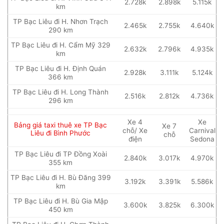
2.728k
2.898k
5.115k
km
TP Bạc Liêu đi H. Nhơn Trạch
2.465k
2.755k
4.640k
290 km
TP Bạc Liêu đi H. Cẩm Mỹ 329
2.632k
2.796k
4.935k
km
TP Bạc Liêu đi H. Định Quán
2.928k
3.111k
5.124k
366 km
TP Bạc Liêu đi H. Long Thành
2.516k
2.812k
4.736k
296 km
Xe 4
Xe
Bảng giá taxi thuê xe TP Bạc
Xe 7
chỗ/ Xe
Carnival
Liêu đi Bình Phước
chỗ
điện
Sedona
TP Bạc Liêu đi TP Đồng Xoài
2.840k
3.017k
4.970k
355 km
TP Bạc Liêu đi H. Bù Đăng 399
3.192k
3.391k
5.586k
km
TP Bạc Liêu đi H. Bù Gia Mập
3.600k
3.825k
6.300k
450 km