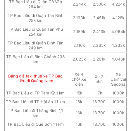
TP Bạc Liêu đi Quận Gò Vấp
2.244k
2.508k
4.224k
264 km
TP Bạc Liêu đi Quận Tân Bình
2.193k
2.451k
4.128k
258 km
TP Bạc Liêu đi Quận Tân Phú
2.159k
2.413k
4.064k
254 km
TP Bạc Liêu đi Quận Bình Tân
2.116k
2.365k
4.233k
249 km
TP Bạc Liêu đi Bình Chánh 238
2.023k
2.261k
4.046k
km
Xe 4
Xe
Bảng giá taxi thuê xe TP Bạc
Xe 7
chỗ/ Xe
Carnival
Liêu đi Quảng Nam
chỗ
điện
Sedona
TP Bạc Liêu đi TP Tam Kỳ 1 km
15k
17k
1000k
TP Bạc Liêu đi TP Hội An 1,1 km
16k
18.700
1000k
TP Bạc Liêu đi Thăng Bình 1,1
16k
18.700
1000k
km
TP Bạc Liêu đi Quế Sơn 1,1 km
16k
18.700
1000k