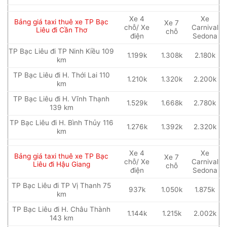
Xe 4
Xe
Bảng giá taxi thuê xe TP Bạc
Xe 7
chỗ/ Xe
Carnival
Liêu đi Cần Thơ
chỗ
điện
Sedona
TP Bạc Liêu đi TP Ninh Kiều 109
1.199k
1.308k
2.180k
km
TP Bạc Liêu đi H. Thới Lai 110
1.210k
1.320k
2.200k
km
TP Bạc Liêu đi H. Vĩnh Thạnh
1.529k
1.668k
2.780k
139 km
TP Bạc Liêu đi H. Bình Thủy 116
1.276k
1.392k
2.320k
km
Xe 4
Xe
Bảng giá taxi thuê xe TP Bạc
Xe 7
chỗ/ Xe
Carnival
Liêu đi Hậu Giang
chỗ
điện
Sedona
TP Bạc Liêu đi TP Vị Thanh 75
937k
1.050k
1.875k
km
TP Bạc Liêu đi H. Châu Thành
1.144k
1.215k
2.002k
143 km