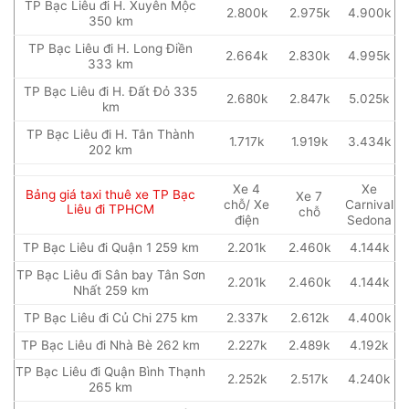
TP Bạc Liêu đi H. Xuyên Mộc
2.800k
2.975k
4.900k
350 km
TP Bạc Liêu đi H. Long Điền
2.664k
2.830k
4.995k
333 km
TP Bạc Liêu đi H. Đất Đỏ 335
2.680k
2.847k
5.025k
km
TP Bạc Liêu đi H. Tân Thành
1.717k
1.919k
3.434k
202 km
Xe 4
Xe
Bảng giá taxi thuê xe TP Bạc
Xe 7
chỗ/ Xe
Carnival
Liêu đi TPHCM
chỗ
điện
Sedona
TP Bạc Liêu đi Quận 1 259 km
2.201k
2.460k
4.144k
TP Bạc Liêu đi Sân bay Tân Sơn
2.201k
2.460k
4.144k
Nhất 259 km
TP Bạc Liêu đi Củ Chi 275 km
2.337k
2.612k
4.400k
TP Bạc Liêu đi Nhà Bè 262 km
2.227k
2.489k
4.192k
TP Bạc Liêu đi Quận Bình Thạnh
2.252k
2.517k
4.240k
265 km