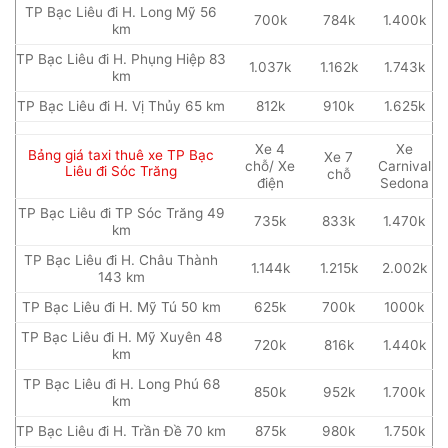
TP Bạc Liêu đi H. Long Mỹ 56
700k
784k
1.400k
km
TP Bạc Liêu đi H. Phụng Hiệp 83
1.037k
1.162k
1.743k
km
TP Bạc Liêu đi H. Vị Thủy 65 km
812k
910k
1.625k
Xe 4
Xe
Bảng giá taxi thuê xe TP Bạc
Xe 7
chỗ/ Xe
Carnival
Liêu đi Sóc Trăng
chỗ
điện
Sedona
TP Bạc Liêu đi TP Sóc Trăng 49
735k
833k
1.470k
km
TP Bạc Liêu đi H. Châu Thành
1.144k
1.215k
2.002k
143 km
TP Bạc Liêu đi H. Mỹ Tú 50 km
625k
700k
1000k
TP Bạc Liêu đi H. Mỹ Xuyên 48
720k
816k
1.440k
km
TP Bạc Liêu đi H. Long Phú 68
850k
952k
1.700k
km
TP Bạc Liêu đi H. Trần Đề 70 km
875k
980k
1.750k