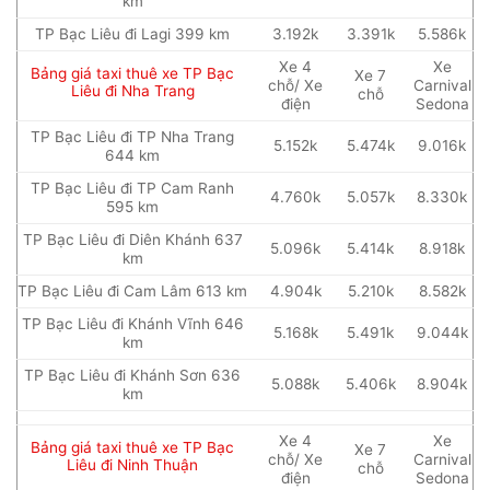
km
TP Bạc Liêu đi Lagi 399 km
3.192k
3.391k
5.586k
Xe 4
Xe
Bảng giá taxi thuê xe TP Bạc
Xe 7
chỗ/ Xe
Carnival
Liêu đi Nha Trang
chỗ
điện
Sedona
TP Bạc Liêu đi TP Nha Trang
5.152k
5.474k
9.016k
644 km
TP Bạc Liêu đi TP Cam Ranh
4.760k
5.057k
8.330k
595 km
TP Bạc Liêu đi Diên Khánh 637
5.096k
5.414k
8.918k
km
TP Bạc Liêu đi Cam Lâm 613 km
4.904k
5.210k
8.582k
TP Bạc Liêu đi Khánh Vĩnh 646
5.168k
5.491k
9.044k
km
TP Bạc Liêu đi Khánh Sơn 636
5.088k
5.406k
8.904k
km
Xe 4
Xe
Bảng giá taxi thuê xe TP Bạc
Xe 7
chỗ/ Xe
Carnival
Liêu đi Ninh Thuận
chỗ
điện
Sedona