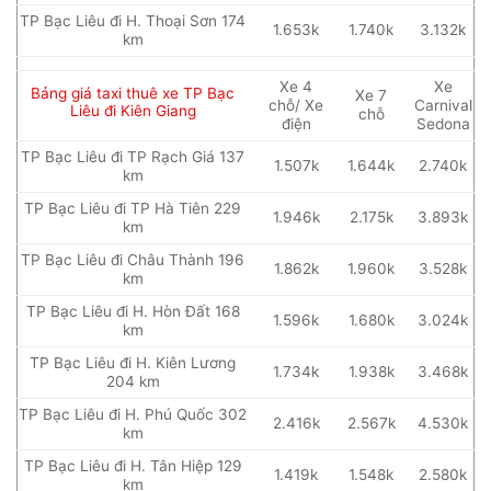
TP Bạc Liêu đi H. Thoại Sơn 174
1.653k
1.740k
3.132k
km
Xe 4
Xe
Bảng giá taxi thuê xe TP Bạc
Xe 7
chỗ/ Xe
Carnival
Liêu đi Kiên Giang
chỗ
điện
Sedona
TP Bạc Liêu đi TP Rạch Giá 137
1.507k
1.644k
2.740k
km
TP Bạc Liêu đi TP Hà Tiên 229
1.946k
2.175k
3.893k
km
TP Bạc Liêu đi Châu Thành 196
1.862k
1.960k
3.528k
km
TP Bạc Liêu đi H. Hòn Đất 168
1.596k
1.680k
3.024k
km
TP Bạc Liêu đi H. Kiên Lương
1.734k
1.938k
3.468k
204 km
TP Bạc Liêu đi H. Phú Quốc 302
2.416k
2.567k
4.530k
km
TP Bạc Liêu đi H. Tân Hiệp 129
1.419k
1.548k
2.580k
km