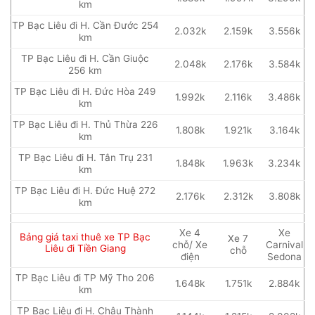
km
TP Bạc Liêu đi H. Cần Đước 254
2.032k
2.159k
3.556k
km
TP Bạc Liêu đi H. Cần Giuộc
2.048k
2.176k
3.584k
256 km
TP Bạc Liêu đi H. Đức Hòa 249
1.992k
2.116k
3.486k
km
TP Bạc Liêu đi H. Thủ Thừa 226
1.808k
1.921k
3.164k
km
TP Bạc Liêu đi H. Tân Trụ 231
1.848k
1.963k
3.234k
km
TP Bạc Liêu đi H. Đức Huệ 272
2.176k
2.312k
3.808k
km
Xe 4
Xe
Bảng giá taxi thuê xe TP Bạc
Xe 7
chỗ/ Xe
Carnival
Liêu đi Tiền Giang
chỗ
điện
Sedona
TP Bạc Liêu đi TP Mỹ Tho 206
1.648k
1.751k
2.884k
km
TP Bạc Liêu đi H. Châu Thành