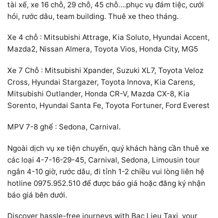
tài xế, xe 16 chỗ, 29 chỗ, 45 chỗ….phục vụ đám tiệc, cưới
hỏi, rước dâu, team building. Thuê xe theo tháng.
Xe 4 chỗ : Mitsubishi Attrage, Kia Soluto, Hyundai Accent,
Mazda2, Nissan Almera, Toyota Vios, Honda City, MG5
Xe 7 Chỗ : Mitsubishi Xpander, Suzuki XL7, Toyota Veloz
Cross, Hyundai Stargazer, Toyota Innova, Kia Carens,
Mitsubishi Outlander, Honda CR-V, Mazda CX-8, Kia
Sorento, Hyundai Santa Fe, Toyota Fortuner, Ford Everest
MPV 7-8 ghế : Sedona, Carnival.
Ngoài dịch vụ xe tiện chuyến, quý khách hàng cần thuê xe
các loại 4-7-16-29-45, Carnival, Sedona, Limousin tour
ngắn 4-10 giờ, rước dâu, đi tỉnh 1-2 chiều vui lòng liên hệ
hotline 0975.952.510 để được báo giá hoặc đăng ký nhận
báo giá bên dưới.
Discover hassle-free journeys with Bac Lieu Taxi, your