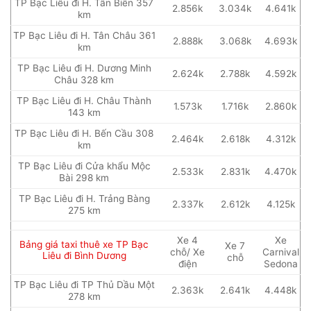
TP Bạc Liêu đi H. Tân Biên 357
2.856k
3.034k
4.641k
km
TP Bạc Liêu đi H. Tân Châu 361
2.888k
3.068k
4.693k
km
TP Bạc Liêu đi H. Dương Minh
2.624k
2.788k
4.592k
Châu 328 km
TP Bạc Liêu đi H. Châu Thành
1.573k
1.716k
2.860k
143 km
TP Bạc Liêu đi H. Bến Cầu 308
2.464k
2.618k
4.312k
km
TP Bạc Liêu đi Cửa khẩu Mộc
2.533k
2.831k
4.470k
Bài 298 km
TP Bạc Liêu đi H. Trảng Bàng
2.337k
2.612k
4.125k
275 km
Xe 4
Xe
Bảng giá taxi thuê xe TP Bạc
Xe 7
chỗ/ Xe
Carnival
Liêu đi Bình Dương
chỗ
điện
Sedona
TP Bạc Liêu đi TP Thủ Dầu Một
2.363k
2.641k
4.448k
278 km