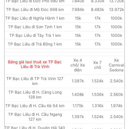
TP Bạc Liêu đi Đức Phổ 980 km
7.840k
8.330k
13.720k
TP Bạc Liêu đi Mộ Đức 998 km
7.984k
8.483k
13.972k
TP Bạc Liêu đi Nghĩa Hành 1 km
15k
17k
1000k
TP Bạc Liêu đi Sơn Tịnh 1 km
15k
17k
1000k
TP Bạc Liêu đi Tây Trà 1 km
15k
17k
1000k
TP Bạc Liêu đi Trà Bồng 1 km
15k
17k
1000k
Xe 4
Xe
Bảng giá taxi thuê xe TP Bạc
Xe 7
chỗ/ Xe
Carnival
Liêu đi Trà Vinh
chỗ
điện
Sedona
TP Bạc Liêu đi TP Trà Vinh 127
1.397k
1.524k
2.540k
km
TP Bạc Liêu đi H. Càng Long
1.408k
1.536k
2.560k
128 km
TP Bạc Liêu đi H. Cầu Kè 94 km
1.175k
1.316k
1.974k
TP Bạc Liêu đi H. Cầu Ngang
1.397k
1.524k
2.540k
127 km
TP Bạc Liêu đi H. Duyên Hải 140