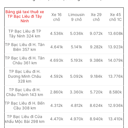
Bảng giá taxi thuê xe
Xe 16
Limousin
Xe 29
Xe 45
TP Bạc Liêu đi Tây
chỗ
9 chỗ
chỗ
chỗ 1C
Ninh
TP Bạc Liêu đi TP
4.536k
5.036k
9.072k
13.608k
Tây Ninh 324 km
TP Bạc Liêu đi H. Tân
4.641k
5.141k
9.282k
13.923k
Biên 357 km
TP Bạc Liêu đi H. Tân
4.693k
5.193k
9.386k
14.079k
Châu 361 km
TP Bạc Liêu đi H.
Dương Minh Châu
4.592k
5.092k
9.184k
13.776k
328 km
TP Bạc Liêu đi H.
2.860k
3.360k
5.720k
8.580k
Châu Thành 143 km
TP Bạc Liêu đi H. Bến
4.312k
4.812k
8.624k
12.936k
Cầu 308 km
TP Bạc Liêu đi Cửa
4.470k
4.970k
8.940k
13.410k
khẩu Mộc Bài 298 km