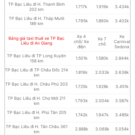
TP Bạc Liêu đi H. Thanh Bình
1.717k
1.919k
3.434k
202 km
TP Bạc Liêu đi H. Tháp Mười
1.795k
1.890k
3.402k
189 km
Xe 4
Xe
Bảng giá taxi thuê xe TP Bạc
Xe 7
chỗ/ Xe
Carnival
Liêu đi An Giang
chỗ
điện
Sedona
TP Bạc Liêu đi TP Long Xuyên
1.501k
1.580k
2.844k
158 km
TP Bạc Liêu đi TP Châu Đốc 214
1.819k
2.033k
3.638k
km
TP Bạc Liêu đi H. Châu Phú 203
1.725k
1.928k
3.451k
km
TP Bạc Liêu đi H. Chợ Mới 211
1.793k
2.004k
3.587k
km
TP Bạc Liêu đi H. Phú Tân 205
1.742k
1.947k
3.485k
km
TP Bạc Liêu đi H. Tân Châu 361
2.888k
3.068k
5.054k
km