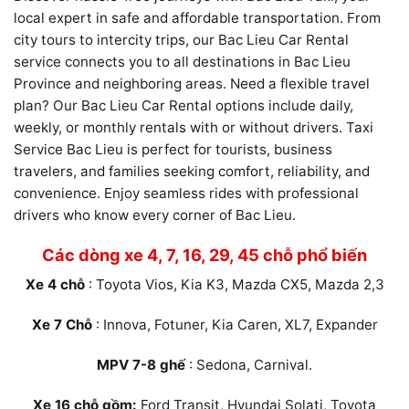
local expert in safe and affordable transportation. From
city tours to intercity trips, our Bac Lieu Car Rental
service connects you to all destinations in Bac Lieu
Province and neighboring areas. Need a flexible travel
plan? Our Bac Lieu Car Rental options include daily,
weekly, or monthly rentals with or without drivers. Taxi
Service Bac Lieu is perfect for tourists, business
travelers, and families seeking comfort, reliability, and
convenience. Enjoy seamless rides with professional
drivers who know every corner of Bac Lieu.
Các dòng xe 4, 7, 16, 29, 45 chỗ phổ biến
Xe 4 chỗ
: Toyota Vios, Kia K3, Mazda CX5, Mazda 2,3
Xe 7 Chỗ
: Innova, Fotuner, Kia Caren, XL7, Expander
MPV 7-8 ghế
: Sedona, Carnival.
Xe 16 chỗ gồm:
Ford Transit, Hyundai Solati, Toyota