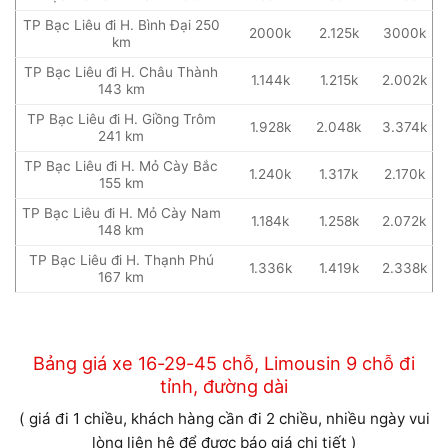
TP Bạc Liêu đi H. Bình Đại 250
2000k
2.125k
3000k
km
TP Bạc Liêu đi H. Châu Thành
1.144k
1.215k
2.002k
143 km
TP Bạc Liêu đi H. Giồng Trôm
1.928k
2.048k
3.374k
241 km
TP Bạc Liêu đi H. Mỏ Cày Bắc
1.240k
1.317k
2.170k
155 km
TP Bạc Liêu đi H. Mỏ Cày Nam
1.184k
1.258k
2.072k
148 km
TP Bạc Liêu đi H. Thạnh Phú
1.336k
1.419k
2.338k
167 km
Bảng giá xe 16-29-45 chỗ, Limousin 9 chỗ đi
tỉnh, đường dài
( giá đi 1 chiều, khách hàng cần đi 2 chiều, nhiều ngày vui
lòng liên hệ để được báo giá chi tiết )