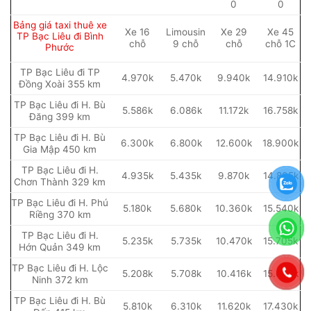
0
0
Bảng giá taxi thuê xe
Xe 16
Limousin
Xe 29
Xe 45
TP Bạc Liêu đi Bình
chỗ
9 chỗ
chỗ
chỗ 1C
Phước
TP Bạc Liêu đi TP
4.970k
5.470k
9.940k
14.910k
Đồng Xoài 355 km
TP Bạc Liêu đi H. Bù
5.586k
6.086k
11.172k
16.758k
Đăng 399 km
TP Bạc Liêu đi H. Bù
6.300k
6.800k
12.600k
18.900k
Gia Mập 450 km
TP Bạc Liêu đi H.
4.935k
5.435k
9.870k
14.805k
Chơn Thành 329 km
TP Bạc Liêu đi H. Phú
5.180k
5.680k
10.360k
15.540k
Riềng 370 km
TP Bạc Liêu đi H.
5.235k
5.735k
10.470k
15.705k
Hớn Quản 349 km
TP Bạc Liêu đi H. Lộc
5.208k
5.708k
10.416k
15.624k
Ninh 372 km
TP Bạc Liêu đi H. Bù
5.810k
6.310k
11.620k
17.430k