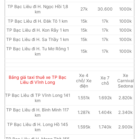
TP Bạc Liêu đi H. Ngọc Hồi 1,8
27k
30.600
1000k
km
TP Bạc Liêu đi H. Đăk Tô 1 km
15k
17k
1000k
TP Bạc Liêu đi H. Kon Rẫy 1 km
15k
17k
1000k
TP Bạc Liêu đi H. Sa Thầy 1 km
15k
17k
1000k
TP Bạc Liêu đi H. Tu Mơ Rông 1
15k
17k
1000k
km
Xe 4
Xe
Bảng giá taxi thuê xe TP Bạc
Xe 7
chỗ/ Xe
Carnival
Liêu đi Vĩnh Long
chỗ
điện
Sedona
TP Bạc Liêu đi TP Vĩnh Long 141
1.551k
1.692k
2.820k
km
TP Bạc Liêu đi H. Bình Minh 117
1.287k
1.404k
2.340k
km
TP Bạc Liêu đi H. Long Hồ 145
1.595k
1.740k
2.900k
km
TP Bạc Liêu đi H. Mang Thít 155