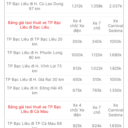
TP Bạc Liêu đi H. Cù Lao Dung
1.212k
1.358k
2.037k
97 km
Xe 4
Xe
Bảng giá taxi thuê xe TP Bạc
Xe 7
chỗ/ Xe
Carnival
Liêu đi Bạc Liêu
chỗ
điện
Sedona
TP Bạc Liêu đi TP Bạc Liêu 20
300k
340k
1000k
km
TP Bạc Liêu đi H. Phước Long
1000k
1.120k
1.680k
80 km
TP Bạc Liêu đi H. Vĩnh Lợi 73
912k
1.022k
1.825k
km
TP Bạc Liêu đi H. Giá Rai 30 km
450k
510k
1000k
TP Bạc Liêu đi H. Đông Hải 45
675k
765k
1.350k
km
Xe 4
Xe
Bảng giá taxi thuê xe TP Bạc
Xe 7
chỗ/ Xe
Carnival
Liêu đi Cà Mau
chỗ
điện
Sedona
TP Bạc Liêu đi TP Cà Mau 66
825k
924k
1.650k