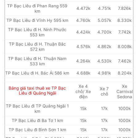
TP Bạc Liêu đi Phan Rang 559
4.472k
4.751k
7.826k
km
TP Bạc Liêu đi Vĩnh Hy 595 km
4.760k
5.057k
8.330k
TP Bạc Liêu đi H. Ninh Phước
4.424k
4.700k
7.742k
553 km
TP Bạc Liêu đi H. Thuận Bắc
4.576k
4.862k
8.008k
572 km
TP Bạc Liêu đi H. Thuận Nam
4.264k
4.530k
7.462k
533 km
TP Bạc Liêu đi H. Bác Ái 586 km
4.688k
4.981k
8.204k
Xe 4
Xe
Bảng giá taxi thuê xe TP Bạc
Xe 7
chỗ/ Xe
Carnival
Liêu đi Quảng Ngãi
chỗ
điện
Sedona
TP Bạc Liêu đi TP Quảng Ngãi 1
15k
17k
1000k
km
TP Bạc Liêu đi Ba Tơ 1 km
15k
17k
1000k
TP Bạc Liêu đi Bình Sơn 1 km
15k
17k
1000k