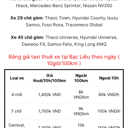
Hiace, Mercedes-Benz Sprinter, Nissan NV350
Xe 29 chỗ gồm:
Thaco Town, Hyundai County, Isuzu
Samco, Fuso Rosa, Tracomeco Global
Xe 45 chỗ gồm:
Thaco Universe, Hyundai Universe,
Daewoo FX, Samco Felix, King Long XMQ
Bảng giá taxi thuê xe tại Bạc Liêu theo ngày (
10giờ/100km )
Giá
Ngoài
Loại xe
Ngoài 10h
thuê/10h/100km
100km
8k
4 chỗ
1,400k VND
80k VND/h
VND/km
9k
7 chỗ
1,700k VND
100k VND/h
VND/km
Carnival,
10k
2,400k VND
150k VND/h