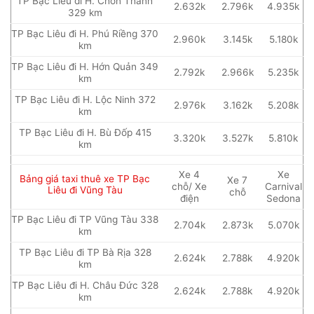
TP Bạc Liêu đi H. Chơn Thành
2.632k
2.796k
4.935k
329 km
TP Bạc Liêu đi H. Phú Riềng 370
2.960k
3.145k
5.180k
km
TP Bạc Liêu đi H. Hớn Quản 349
2.792k
2.966k
5.235k
km
TP Bạc Liêu đi H. Lộc Ninh 372
2.976k
3.162k
5.208k
km
TP Bạc Liêu đi H. Bù Đốp 415
3.320k
3.527k
5.810k
km
Xe 4
Xe
Bảng giá taxi thuê xe TP Bạc
Xe 7
chỗ/ Xe
Carnival
Liêu đi Vũng Tàu
chỗ
điện
Sedona
TP Bạc Liêu đi TP Vũng Tàu 338
2.704k
2.873k
5.070k
km
TP Bạc Liêu đi TP Bà Rịa 328
2.624k
2.788k
4.920k
km
TP Bạc Liêu đi H. Châu Đức 328
2.624k
2.788k
4.920k
km