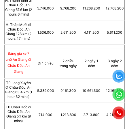
H. Thanh Bình đi
Châu Đốc, An
5.746.000
9.768.200
11.268.200
12.768.200
Giang 67.6 km (2
hours 6 mins)
H. Tháp Mười đi
Châu Đốc, An
1.536.000
2.611.200
4.111.200
5.611.200
Giang 128 km (2
hours 47 mins)
Bảng giá xe 7
chỗ An Giang đi
2 chiều
2 ngày 1
3 ngày 2
Đi 1 chiều
Châu Đốc, An
trong ngày
đêm
đêm
Giang
TP Long Xuyên
đi Châu Đốc, An
5.389.000
9.161.300
10.661.300
12.161.300
Giang 63.4 km (1
hour 32 mins)
TP Châu Đốc đi
Châu Đốc, An
714.000
1.213.800
2.713.800
4.213.800
Giang 5.1 km (9
mins)