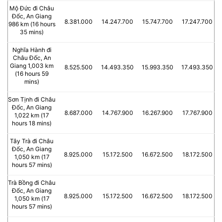
Mộ Đức đi Châu
Đốc, An Giang
8.381.000
14.247.700
15.747.700
17.247.700
986 km (16 hours
35 mins)
Nghĩa Hành đi
Châu Đốc, An
Giang 1,003 km
8.525.500
14.493.350
15.993.350
17.493.350
(16 hours 59
mins)
Sơn Tịnh đi Châu
Đốc, An Giang
8.687.000
14.767.900
16.267.900
17.767.900
1,022 km (17
hours 18 mins)
Tây Trà đi Châu
Đốc, An Giang
8.925.000
15.172.500
16.672.500
18.172.500
1,050 km (17
hours 57 mins)
Trà Bồng đi Châu
Đốc, An Giang
8.925.000
15.172.500
16.672.500
18.172.500
1,050 km (17
hours 57 mins)