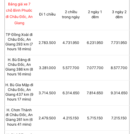
Bảng giá xe 7
chỗ Bình Phước
2 chiều
2 ngày 1
3 ngày 2
Đi 1 chiều
đi Châu Đốc, An
trong ngày
đêm
đêm
Giang
TP Đồng Xoài đi
Châu Đốc, An
2.783.500
4.731.950
6.231.950
7.731.950
Giang 293 km (7
hours 18 mins)
H. Bù Đăng đi
Châu Đốc, An
3.281.000
5.577.700
7.077.700
8.577.700
Giang 386 km (8
hours 16 mins)
H. Bù Gia Mập đi
Châu Đốc, An
3.714.500
6.314.650
7.814.650
9.314.650
Giang 437 km (9
hours 17 mins)
H. Chơn Thành
đi Châu Đốc, An
2.479.500
4.215.150
5.715.150
7.215.150
Giang 261 km (6
hours 41 mins)