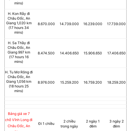
mins)
H. Kon Rẫy đi
Châu Đốc, An
Giang 1,020 km
8.670.000
14.739.000
16.239.000
17.739.000
(17 hours 34
mins)
H. Sa Thầy đi
Châu Đốc, An
Giang 997 km
8.474.500
14.406.650
15.906.650
17.406.650
(17 hours 16
mins)
H. Tu Mơ Rông đi
Châu Đốc, An
Giang 1,056 km
8.976.000
15.259.200
16.759.200
18.259.200
(18 hours 25
mins)
Bảng giá xe 7
chỗ Vĩnh Long đi
2 chiều
2 ngày 1
3 ngày 2
Đi 1 chiều
Châu Đốc, An
trong ngày
đêm
đêm