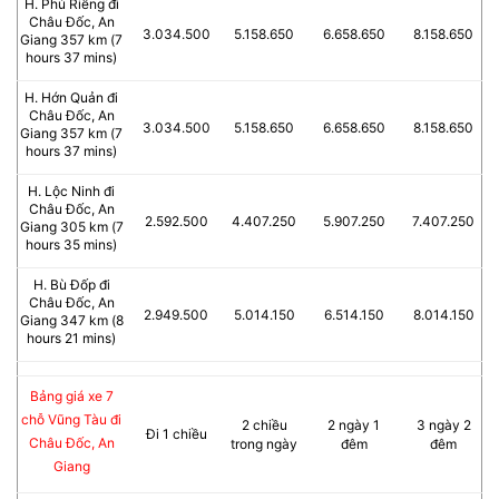
H. Phú Riềng đi
Châu Đốc, An
3.034.500
5.158.650
6.658.650
8.158.650
Giang 357 km (7
hours 37 mins)
H. Hớn Quản đi
Châu Đốc, An
3.034.500
5.158.650
6.658.650
8.158.650
Giang 357 km (7
hours 37 mins)
H. Lộc Ninh đi
Châu Đốc, An
2.592.500
4.407.250
5.907.250
7.407.250
Giang 305 km (7
hours 35 mins)
H. Bù Đốp đi
Châu Đốc, An
2.949.500
5.014.150
6.514.150
8.014.150
Giang 347 km (8
hours 21 mins)
Bảng giá xe 7
chỗ Vũng Tàu đi
2 chiều
2 ngày 1
3 ngày 2
Đi 1 chiều
Châu Đốc, An
trong ngày
đêm
đêm
Giang