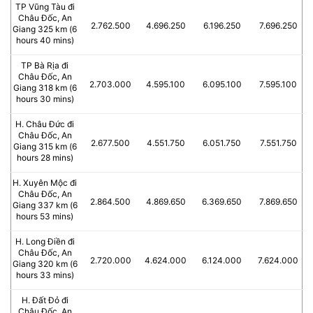
TP Vũng Tàu đi
Châu Đốc, An
2.762.500
4.696.250
6.196.250
7.696.250
Giang 325 km (6
hours 40 mins)
TP Bà Rịa đi
Châu Đốc, An
2.703.000
4.595.100
6.095.100
7.595.100
Giang 318 km (6
hours 30 mins)
H. Châu Đức đi
Châu Đốc, An
2.677.500
4.551.750
6.051.750
7.551.750
Giang 315 km (6
hours 28 mins)
H. Xuyên Mộc đi
Châu Đốc, An
2.864.500
4.869.650
6.369.650
7.869.650
Giang 337 km (6
hours 53 mins)
H. Long Điền đi
Châu Đốc, An
2.720.000
4.624.000
6.124.000
7.624.000
Giang 320 km (6
hours 33 mins)
H. Đất Đỏ đi
Châu Đốc, An