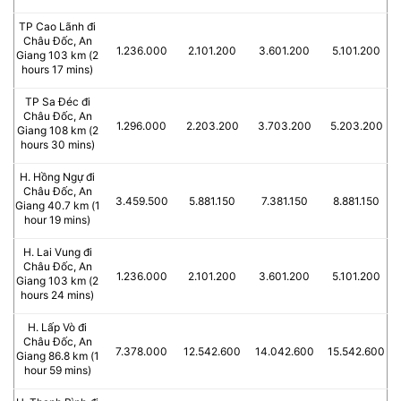
TP Cao Lãnh đi
Châu Đốc, An
1.236.000
2.101.200
3.601.200
5.101.200
Giang 103 km (2
hours 17 mins)
TP Sa Đéc đi
Châu Đốc, An
1.296.000
2.203.200
3.703.200
5.203.200
Giang 108 km (2
hours 30 mins)
H. Hồng Ngự đi
Châu Đốc, An
3.459.500
5.881.150
7.381.150
8.881.150
Giang 40.7 km (1
hour 19 mins)
H. Lai Vung đi
Châu Đốc, An
1.236.000
2.101.200
3.601.200
5.101.200
Giang 103 km (2
hours 24 mins)
H. Lấp Vò đi
Châu Đốc, An
7.378.000
12.542.600
14.042.600
15.542.600
Giang 86.8 km (1
hour 59 mins)