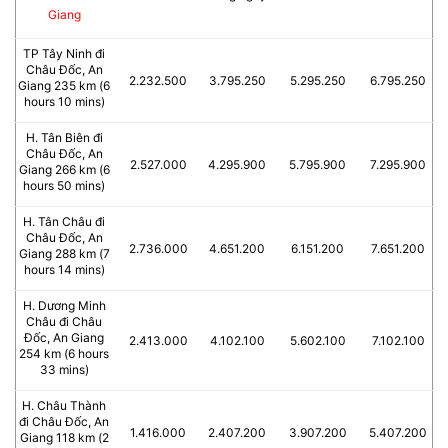
Giang
TP Tây Ninh đi
Châu Đốc, An
2.232.500
3.795.250
5.295.250
6.795.250
Giang 235 km (6
hours 10 mins)
H. Tân Biên đi
Châu Đốc, An
2.527.000
4.295.900
5.795.900
7.295.900
Giang 266 km (6
hours 50 mins)
H. Tân Châu đi
Châu Đốc, An
2.736.000
4.651.200
6.151.200
7.651.200
Giang 288 km (7
hours 14 mins)
H. Dương Minh
Châu đi Châu
Đốc, An Giang
2.413.000
4.102.100
5.602.100
7.102.100
254 km (6 hours
33 mins)
H. Châu Thành
đi Châu Đốc, An
1.416.000
2.407.200
3.907.200
5.407.200
Giang 118 km (2