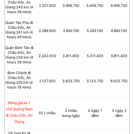
Châu Đốc, An
2.327.500
3.956.750
5.456.750
6.956.750
Giang 245 km (4
hours 59 mins)
Quận Tân Phú đi
Châu Đốc, An
2.289.500
3.892.150
5.392.150
6.892.150
Giang 241 km (4
hours 49 mins)
Quận Bình Tân đi
Châu Đốc, An
2.242.000
3.811.400
5.311.400
6.811.400
Giang 236 km (4
hours 38 mins)
Bình Chánh đi
Châu Đốc, An
2.137.500
3.633.750
5.133.750
6.633.750
Giang 225 km (4
hours 18 mins)
Bảng giá xe 7
chỗ Quảng Nam
2 chiều
2 ngày 1
3 ngày 2
Đi 1 chiều
đi Châu Đốc, An
trong ngày
đêm
đêm
Giang
TP Tam Kỳ đi