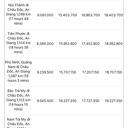
Núi Thành đi
Châu Đốc, An
Giang 1,066 km
9.061.000
15.403.700
16.903.700
18.403.700
(17 hours 49
mins)
Tiên Phước đi
Châu Đốc, An
Giang 1,104 km
9.384.000
15.952.800
17.452.800
18.952.800
(18 hours 36
mins)
Phú Ninh, Quảng
Nam đi Châu
Đốc, An Giang
9.239.500
15.707.150
17.207.150
18.707.150
1,087 km (18
hours 5 mins)
Bắc Trà My đi
Châu Đốc, An
Giang 1,123 km
9.545.500
16.227.350
17.727.350
19.227.350
(19 hours 10
mins)
Nam Trà My đi
Châu Đốc, An