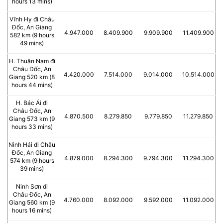
hours 13 mins)
Vĩnh Hy đi Châu
Đốc, An Giang
4.947.000
8.409.900
9.909.900
11.409.900
582 km (9 hours
49 mins)
H. Thuận Nam đi
Châu Đốc, An
4.420.000
7.514.000
9.014.000
10.514.000
Giang 520 km (8
hours 44 mins)
H. Bác Ái đi
Châu Đốc, An
4.870.500
8.279.850
9.779.850
11.279.850
Giang 573 km (9
hours 33 mins)
Ninh Hải đi Châu
Đốc, An Giang
4.879.000
8.294.300
9.794.300
11.294.300
574 km (9 hours
39 mins)
Ninh Sơn đi
Châu Đốc, An
4.760.000
8.092.000
9.592.000
11.092.000
Giang 560 km (9
hours 16 mins)