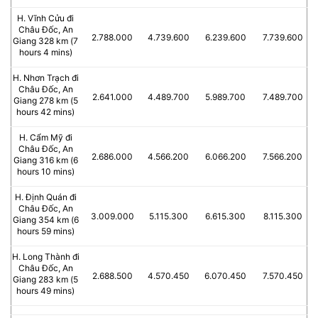
H. Vĩnh Cửu đi
Châu Đốc, An
2.788.000
4.739.600
6.239.600
7.739.600
Giang 328 km (7
hours 4 mins)
H. Nhơn Trạch đi
Châu Đốc, An
2.641.000
4.489.700
5.989.700
7.489.700
Giang 278 km (5
hours 42 mins)
H. Cẩm Mỹ đi
Châu Đốc, An
2.686.000
4.566.200
6.066.200
7.566.200
Giang 316 km (6
hours 10 mins)
H. Định Quán đi
Châu Đốc, An
3.009.000
5.115.300
6.615.300
8.115.300
Giang 354 km (6
hours 59 mins)
H. Long Thành đi
Châu Đốc, An
2.688.500
4.570.450
6.070.450
7.570.450
Giang 283 km (5
hours 49 mins)