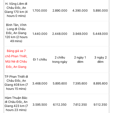
H. Vũng Liêm đi
Châu Đốc, An
1.700.000
2.890.000
4.390.000
5.890.000
Giang 170 km (4
hours 0 mins)
Bình Tân, Vĩnh
Long đi Châu
Đốc, An Giang
1.440.000
2.448.000
3.948.000
5.448.000
120 km (2 hours
49 mins)
Bảng giá xe 7
chỗ Phan Thiết,
2 chiều
2 ngày 1
3 ngày 2
Đi 1 chiều
Mũi Né đi Châu
trong ngày
đêm
đêm
Đốc, An Giang
TP Phan Thiết đi
Châu Đốc, An
3.468.000
5.895.600
7.395.600
8.895.600
Giang 408 km (7
hours 15 mins)
Hàm Thuận Bắc
đi Châu Đốc, An
3.595.500
6.112.350
7.612.350
9.112.350
Giang 423 km (7
hours 23 mins)