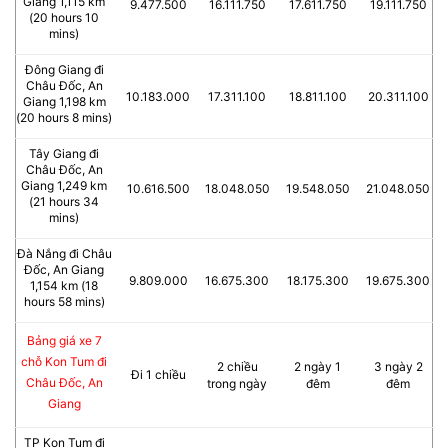
Giang 1,115 km
9.477.500
16.111.750
17.611.750
19.111.750
(20 hours 10
mins)
Đông Giang đi
Châu Đốc, An
10.183.000
17.311.100
18.811.100
20.311.100
Giang 1,198 km
(20 hours 8 mins)
Tây Giang đi
Châu Đốc, An
Giang 1,249 km
10.616.500
18.048.050
19.548.050
21.048.050
(21 hours 34
mins)
Đà Nắng đi Châu
Đốc, An Giang
9.809.000
16.675.300
18.175.300
19.675.300
1,154 km (18
hours 58 mins)
Bảng giá xe 7
chỗ Kon Tum đi
2 chiều
2 ngày 1
3 ngày 2
Đi 1 chiều
Châu Đốc, An
trong ngày
đêm
đêm
Giang
TP Kon Tum đi