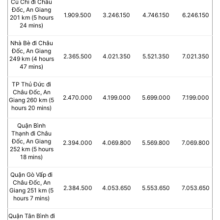
Củ Chi đi Châu
Đốc, An Giang
1.909.500
3.246.150
4.746.150
6.246.150
201 km (5 hours
24 mins)
Nhà Bè đi Châu
Đốc, An Giang
2.365.500
4.021.350
5.521.350
7.021.350
249 km (4 hours
47 mins)
TP Thủ Đức đi
Châu Đốc, An
2.470.000
4.199.000
5.699.000
7.199.000
Giang 260 km (5
hours 20 mins)
Quận Bình
Thạnh đi Châu
Đốc, An Giang
2.394.000
4.069.800
5.569.800
7.069.800
252 km (5 hours
18 mins)
Quận Gò Vấp đi
Châu Đốc, An
2.384.500
4.053.650
5.553.650
7.053.650
Giang 251 km (5
hours 7 mins)
Quận Tân Bình đi