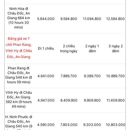
Ninh Hòa đi
Châu Đốc, An
Giang 664 km
5.644.000
9.594.800
11.094.800
12.594.800
(10 hours 30
mins)
Bảng giá xe 7
chỗ Phan Rang,
2 chiều
2 ngày 1
3 ngày 2
Đi 1 chiều
Vĩnh Hy đi Châu
trong ngày
đêm
đêm
Đốc, An Giang
Phan Rang đi
Châu Đốc, An
4.641.000
7.889.700
9.389.700
10.889.700
Giang 546 km (8
hours 59 mins)
Vĩnh Hy đi Châu
Đốc, An Giang
4.947.000
8.409.900
9.909.900
11.409.900
582 km (9 hours
49 mins)
H. Ninh Phước đi
Châu Đốc, An
4.590.000
7.803.000
9.303.000
10.803.000
Giang 540 km (9