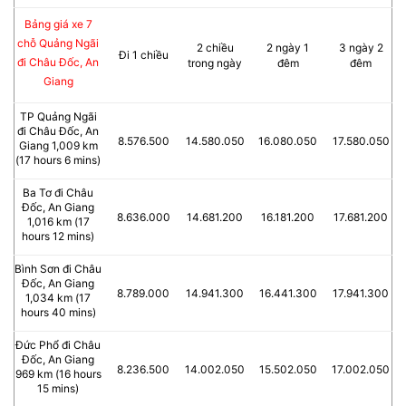
Bảng giá xe 7
chỗ Quảng Ngãi
2 chiều
2 ngày 1
3 ngày 2
Đi 1 chiều
đi Châu Đốc, An
trong ngày
đêm
đêm
Giang
TP Quảng Ngãi
đi Châu Đốc, An
8.576.500
14.580.050
16.080.050
17.580.050
Giang 1,009 km
(17 hours 6 mins)
Ba Tơ đi Châu
Đốc, An Giang
8.636.000
14.681.200
16.181.200
17.681.200
1,016 km (17
hours 12 mins)
Bình Sơn đi Châu
Đốc, An Giang
8.789.000
14.941.300
16.441.300
17.941.300
1,034 km (17
hours 40 mins)
Đức Phổ đi Châu
Đốc, An Giang
8.236.500
14.002.050
15.502.050
17.002.050
969 km (16 hours
15 mins)