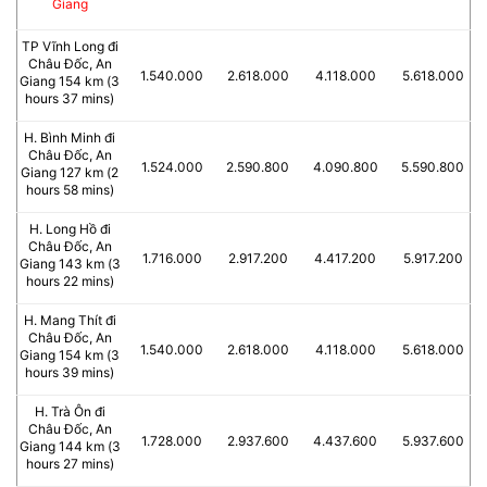
Giang
TP Vĩnh Long đi
Châu Đốc, An
1.540.000
2.618.000
4.118.000
5.618.000
Giang 154 km (3
hours 37 mins)
H. Bình Minh đi
Châu Đốc, An
1.524.000
2.590.800
4.090.800
5.590.800
Giang 127 km (2
hours 58 mins)
H. Long Hồ đi
Châu Đốc, An
1.716.000
2.917.200
4.417.200
5.917.200
Giang 143 km (3
hours 22 mins)
H. Mang Thít đi
Châu Đốc, An
1.540.000
2.618.000
4.118.000
5.618.000
Giang 154 km (3
hours 39 mins)
H. Trà Ôn đi
Châu Đốc, An
1.728.000
2.937.600
4.437.600
5.937.600
Giang 144 km (3
hours 27 mins)