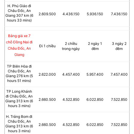
H. Phú Giáo đi
Châu Đốc, An
2.609.500
4.436.150
5.936.150
7.436.150
Giang 307 km (6
hours 33 mins)
Bảng giá xe 7
chỗ Đồng Nai đi
2 chiều
2 ngày 1
3 ngày 2
Đi 1 chiều
Châu Đốc, An
trong ngày
đêm
đêm
Giang
TP Biên Hòa đi
Châu Đốc, An
2.622.000
4.457.400
5.957.400
7.457.400
Giang 276 km (5
hours 51 mins)
TP Long Khánh
đi Châu Đốc, An
2.660.500
4.522.850
6.022.850
7.522.850
Giang 313 km (6
hours 3 mins)
H. Trảng Bom đi
Châu Đốc, An
2.660.500
4.522.850
6.022.850
7.522.850
Giang 313 km (6
hours 3 mins)