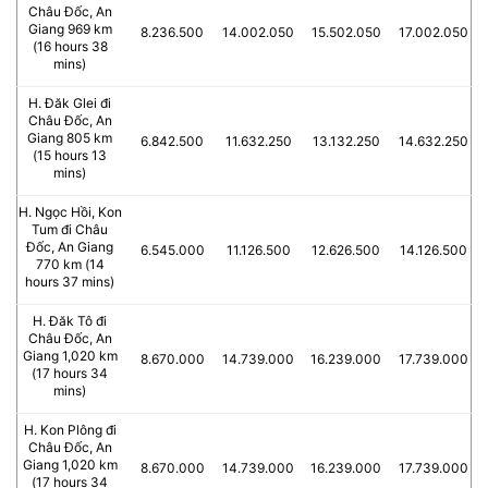
Châu Đốc, An
Giang 969 km
8.236.500
14.002.050
15.502.050
17.002.050
(16 hours 38
mins)
H. Đăk Glei đi
Châu Đốc, An
Giang 805 km
6.842.500
11.632.250
13.132.250
14.632.250
(15 hours 13
mins)
H. Ngọc Hồi, Kon
Tum đi Châu
Đốc, An Giang
6.545.000
11.126.500
12.626.500
14.126.500
770 km (14
hours 37 mins)
H. Đăk Tô đi
Châu Đốc, An
Giang 1,020 km
8.670.000
14.739.000
16.239.000
17.739.000
(17 hours 34
mins)
H. Kon Plông đi
Châu Đốc, An
Giang 1,020 km
8.670.000
14.739.000
16.239.000
17.739.000
(17 hours 34