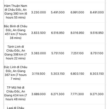
Hàm Thuận Nam
đi Châu Đốc, An
3.230.000
5.491.000
6.991.000
8.491.000
Giang 380 km (6
hours 55 mins)
Bắc Bình đi Châu
Đốc, An Giang
3.833.500
6.516.950
8.016.950
9.516.950
451 km (7 hours
38 mins)
Tánh Linh đi
Châu Đốc, An
3.383.000
5.751.100
7.251.100
8.751.100
Giang 398 km (7
hours 22 mins)
Đức Linh đi Châu
Đốc, An Giang
3.119.500
5.303.150
6.803.150
8.303.150
367 km (7 hours
7 mins)
TP Mũi Né đi
Châu Đốc, An
3.689.000
6.271.300
7.771.300
9.271.300
Giang 434 km (7
hours 48 mins)
Lagi đi Châu