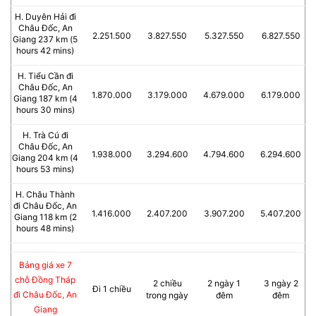
H. Duyên Hải đi
Châu Đốc, An
2.251.500
3.827.550
5.327.550
6.827.550
Giang 237 km (5
hours 42 mins)
H. Tiểu Cần đi
Châu Đốc, An
1.870.000
3.179.000
4.679.000
6.179.000
Giang 187 km (4
hours 30 mins)
H. Trà Cú đi
Châu Đốc, An
1.938.000
3.294.600
4.794.600
6.294.600
Giang 204 km (4
hours 53 mins)
H. Châu Thành
đi Châu Đốc, An
1.416.000
2.407.200
3.907.200
5.407.200
Giang 118 km (2
hours 48 mins)
Bảng giá xe 7
chỗ Đồng Tháp
2 chiều
2 ngày 1
3 ngày 2
Đi 1 chiều
đi Châu Đốc, An
trong ngày
đêm
đêm
Giang