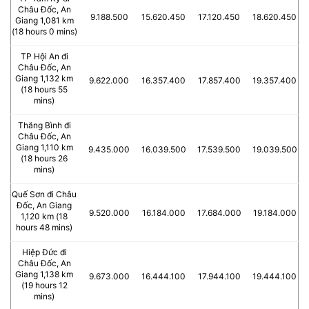
Châu Đốc, An
9.188.500
15.620.450
17.120.450
18.620.450
Giang 1,081 km
(18 hours 0 mins)
TP Hội An đi
Châu Đốc, An
Giang 1,132 km
9.622.000
16.357.400
17.857.400
19.357.400
(18 hours 55
mins)
Thăng Bình đi
Châu Đốc, An
Giang 1,110 km
9.435.000
16.039.500
17.539.500
19.039.500
(18 hours 26
mins)
Quế Sơn đi Châu
Đốc, An Giang
9.520.000
16.184.000
17.684.000
19.184.000
1,120 km (18
hours 48 mins)
Hiệp Đức đi
Châu Đốc, An
Giang 1,138 km
9.673.000
16.444.100
17.944.100
19.444.100
(19 hours 12
mins)