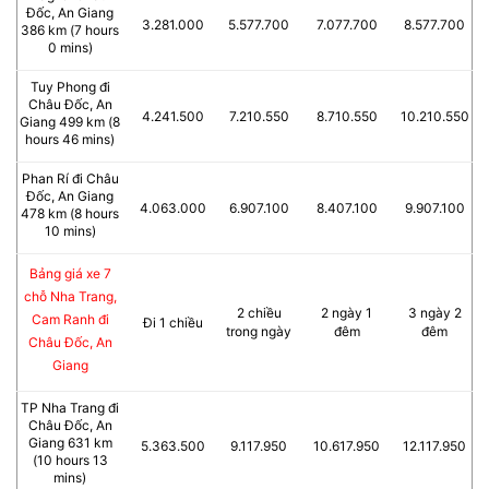
Đốc, An Giang
3.281.000
5.577.700
7.077.700
8.577.700
386 km (7 hours
0 mins)
Tuy Phong đi
Châu Đốc, An
4.241.500
7.210.550
8.710.550
10.210.550
Giang 499 km (8
hours 46 mins)
Phan Rí đi Châu
Đốc, An Giang
4.063.000
6.907.100
8.407.100
9.907.100
478 km (8 hours
10 mins)
Bảng giá xe 7
chỗ Nha Trang,
2 chiều
2 ngày 1
3 ngày 2
Cam Ranh đi
Đi 1 chiều
trong ngày
đêm
đêm
Châu Đốc, An
Giang
TP Nha Trang đi
Châu Đốc, An
Giang 631 km
5.363.500
9.117.950
10.617.950
12.117.950
(10 hours 13
mins)