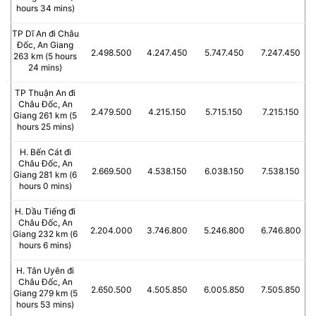
hours 34 mins)
TP Dĩ An đi Châu
Đốc, An Giang
2.498.500
4.247.450
5.747.450
7.247.450
263 km (5 hours
24 mins)
TP Thuận An đi
Châu Đốc, An
2.479.500
4.215.150
5.715.150
7.215.150
Giang 261 km (5
hours 25 mins)
H. Bến Cát đi
Châu Đốc, An
2.669.500
4.538.150
6.038.150
7.538.150
Giang 281 km (6
hours 0 mins)
H. Dầu Tiếng đi
Châu Đốc, An
2.204.000
3.746.800
5.246.800
6.746.800
Giang 232 km (6
hours 6 mins)
H. Tân Uyên đi
Châu Đốc, An
2.650.500
4.505.850
6.005.850
7.505.850
Giang 279 km (5
hours 53 mins)