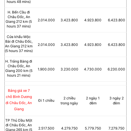
hours 48 mins)
H. Bến Cầu đi
Châu Đốc, An
2.014.000
3.423.800
4.923.800
6.423.800
Giang 212 km (5
hours 37 mins)
Cửa khẩu Mộc
Bài đi Châu Đốc,
2.014.000
3.423.800
4.923.800
6.423.800
An Giang 212 km
(5 hours 37 mins)
H. Trảng Bàng đi
Châu Đốc, An
1.900.000
3.230.000
4.730.000
6.230.000
Giang 200 km (5
hours 21 mins)
Bảng giá xe 7
chỗ Bình Dương
2 chiều
2 ngày 1
3 ngày 2
Đi 1 chiều
đi Châu Đốc, An
trong ngày
đêm
đêm
Giang
TP Thủ Dầu Một
đi Châu Đốc, An
2.517.500
4.279.750
5.779.750
7.279.750
Giang 265 km (5