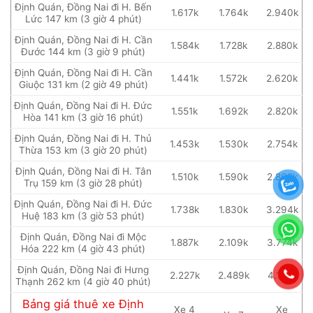
Định Quán, Đồng Nai đi H. Bến
1.617k
1.764k
2.940k
Lức 147 km (3 giờ 4 phút)
Định Quán, Đồng Nai đi H. Cần
1.584k
1.728k
2.880k
Đước 144 km (3 giờ 9 phút)
Định Quán, Đồng Nai đi H. Cần
1.441k
1.572k
2.620k
Giuộc 131 km (2 giờ 49 phút)
Định Quán, Đồng Nai đi H. Đức
1.551k
1.692k
2.820k
Hòa 141 km (3 giờ 16 phút)
Định Quán, Đồng Nai đi H. Thủ
1.453k
1.530k
2.754k
Thừa 153 km (3 giờ 20 phút)
Định Quán, Đồng Nai đi H. Tân
1.510k
1.590k
2.862k
Trụ 159 km (3 giờ 28 phút)
Định Quán, Đồng Nai đi H. Đức
1.738k
1.830k
3.294k
Huệ 183 km (3 giờ 53 phút)
Định Quán, Đồng Nai đi Mộc
1.887k
2.109k
3.774k
Hóa 222 km (4 giờ 43 phút)
Định Quán, Đồng Nai đi Hưng
2.227k
2.489k
4.192k
Thạnh 262 km (4 giờ 40 phút)
Bảng giá thuê xe Định
Xe 4
Xe