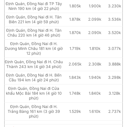
Định Quán, Đồng Nai đi TP Tây
1.805k
1.900k
3.230k
Ninh 190 km (4 giờ 22 phút)
Định Quán, Đồng Nai đi H. Tân
1.878k
2.099k
3.536k
Biên 221 km (4 giờ 59 phút)
Định Quán, Đồng Nai đi H. Tân
1.870k
2.090k
3.520k
Châu 220 km (4 giờ 46 phút)
Định Quán, Đồng Nai đi H.
Dương Minh Châu 181 km (4 giờ
1.719k
1.810k
3.077k
12 phút)
Định Quán, Đồng Nai đi H. Châu
2.065k
2.308k
3.888k
Thành 243 km (4 giờ 34 phút)
Định Quán, Đồng Nai đi H. Bến
1.843k
1.940k
3.298k
Cầu 194 km (4 giờ 24 phút)
Định Quán, Đồng Nai đi Cửa
khẩu Mộc Bài 184 km (4 giờ 10
1.748k
1.840k
3.128k
phút)
Định Quán, Đồng Nai đi H.
Trảng Bàng 161 km (3 giờ 39
1.529k
1.610k
2.737k
phút)