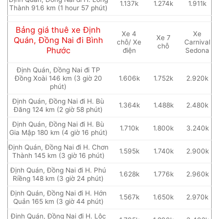
1.137k
1.274k
1.911k
Thành 91.6 km (1 hour 57 phút)
Bảng giá thuê xe Định
Xe 4
Xe
Xe 7
Quán, Đồng Nai đi Bình
chỗ/ Xe
Carnival
chỗ
Phước
điện
Sedona
Định Quán, Đồng Nai đi TP
Đồng Xoài 146 km (3 giờ 20
1.606k
1.752k
2.920k
phút)
Định Quán, Đồng Nai đi H. Bù
1.364k
1.488k
2.480k
Đăng 124 km (2 giờ 58 phút)
Định Quán, Đồng Nai đi H. Bù
1.710k
1.800k
3.240k
Gia Mập 180 km (4 giờ 16 phút)
Định Quán, Đồng Nai đi H. Chơn
1.595k
1.740k
2.900k
Thành 145 km (3 giờ 16 phút)
Định Quán, Đồng Nai đi H. Phú
1.628k
1.776k
2.960k
Riềng 148 km (3 giờ 24 phút)
Định Quán, Đồng Nai đi H. Hớn
1.567k
1.650k
2.970k
Quản 165 km (3 giờ 44 phút)
Định Quán, Đồng Nai đi H. Lộc