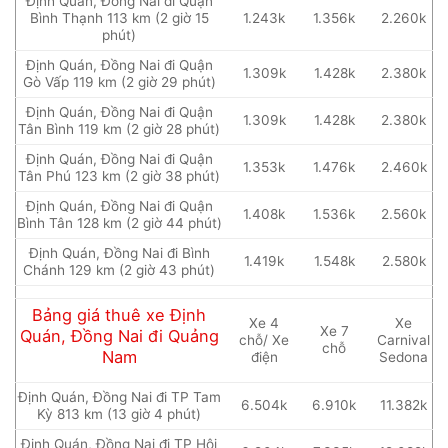
Định Quán, Đồng Nai đi Quận
Bình Thạnh 113 km (2 giờ 15
1.243k
1.356k
2.260k
phút)
Định Quán, Đồng Nai đi Quận
1.309k
1.428k
2.380k
Gò Vấp 119 km (2 giờ 29 phút)
Định Quán, Đồng Nai đi Quận
1.309k
1.428k
2.380k
Tân Bình 119 km (2 giờ 28 phút)
Định Quán, Đồng Nai đi Quận
1.353k
1.476k
2.460k
Tân Phú 123 km (2 giờ 38 phút)
Định Quán, Đồng Nai đi Quận
1.408k
1.536k
2.560k
Bình Tân 128 km (2 giờ 44 phút)
Định Quán, Đồng Nai đi Bình
1.419k
1.548k
2.580k
Chánh 129 km (2 giờ 43 phút)
Bảng giá thuê xe Định
Xe 4
Xe
Xe 7
Quán, Đồng Nai đi Quảng
chỗ/ Xe
Carnival
chỗ
Nam
điện
Sedona
Định Quán, Đồng Nai đi TP Tam
6.504k
6.910k
11.382k
Kỳ 813 km (13 giờ 4 phút)
Định Quán, Đồng Nai đi TP Hội