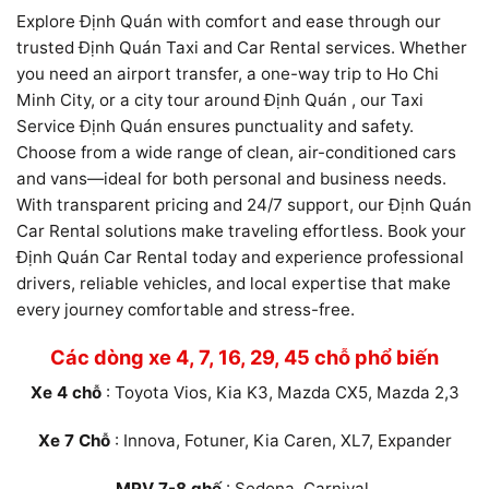
Explore Định Quán with comfort and ease through our
trusted Định Quán Taxi and Car Rental services. Whether
you need an airport transfer, a one-way trip to Ho Chi
Minh City, or a city tour around Định Quán , our Taxi
Service Định Quán ensures punctuality and safety.
Choose from a wide range of clean, air-conditioned cars
and vans—ideal for both personal and business needs.
With transparent pricing and 24/7 support, our Định Quán
Car Rental solutions make traveling effortless. Book your
Định Quán Car Rental today and experience professional
drivers, reliable vehicles, and local expertise that make
every journey comfortable and stress-free.
Các dòng xe 4, 7, 16, 29, 45 chỗ phổ biến
Xe 4 chỗ
: Toyota Vios, Kia K3, Mazda CX5, Mazda 2,3
Xe 7 Chỗ
: Innova, Fotuner, Kia Caren, XL7, Expander
MPV 7-8 ghế
: Sedona, Carnival.