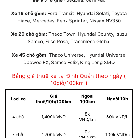
Xe 16 chỗ gồm:
Ford Transit, Hyundai Solati, Toyota
Hiace, Mercedes-Benz Sprinter, Nissan NV350
Xe 29 chỗ gồm:
Thaco Town, Hyundai County, Isuzu
Samco, Fuso Rosa, Tracomeco Global
Xe 45 chỗ gồm:
Thaco Universe, Hyundai Universe,
Daewoo FX, Samco Felix, King Long XMQ
Bảng giá thuê xe tại Định Quán theo ngày (
10giờ/100km )
Giá
Ngoài
Loại xe
Ngoài 10h
thuê/10h/100km
100km
8k
4 chỗ
1,400k VND
80k VND/h
VND/km
9k
7 chỗ
1,700k VND
100k VND/h
VND/km