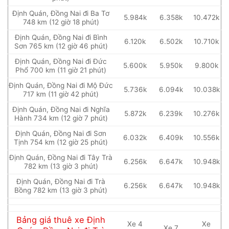
Định Quán, Đồng Nai đi Ba Tơ
5.984k
6.358k
10.472k
748 km (12 giờ 18 phút)
Định Quán, Đồng Nai đi Bình
6.120k
6.502k
10.710k
Sơn 765 km (12 giờ 46 phút)
Định Quán, Đồng Nai đi Đức
5.600k
5.950k
9.800k
Phổ 700 km (11 giờ 21 phút)
Định Quán, Đồng Nai đi Mộ Đức
5.736k
6.094k
10.038k
717 km (11 giờ 42 phút)
Định Quán, Đồng Nai đi Nghĩa
5.872k
6.239k
10.276k
Hành 734 km (12 giờ 7 phút)
Định Quán, Đồng Nai đi Sơn
6.032k
6.409k
10.556k
Tịnh 754 km (12 giờ 25 phút)
Định Quán, Đồng Nai đi Tây Trà
6.256k
6.647k
10.948k
782 km (13 giờ 3 phút)
Định Quán, Đồng Nai đi Trà
6.256k
6.647k
10.948k
Bồng 782 km (13 giờ 3 phút)
Bảng giá thuê xe Định
Xe 4
Xe
Xe 7