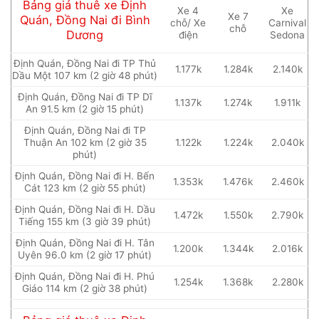
Bảng giá thuê xe Định
Xe 4
Xe
Xe 7
Quán, Đồng Nai đi Bình
chỗ/ Xe
Carnival
chỗ
Dương
điện
Sedona
Định Quán, Đồng Nai đi TP Thủ
1.177k
1.284k
2.140k
Dầu Một 107 km (2 giờ 48 phút)
Định Quán, Đồng Nai đi TP Dĩ
1.137k
1.274k
1.911k
An 91.5 km (2 giờ 15 phút)
Định Quán, Đồng Nai đi TP
Thuận An 102 km (2 giờ 35
1.122k
1.224k
2.040k
phút)
Định Quán, Đồng Nai đi H. Bến
1.353k
1.476k
2.460k
Cát 123 km (2 giờ 55 phút)
Định Quán, Đồng Nai đi H. Dầu
1.472k
1.550k
2.790k
Tiếng 155 km (3 giờ 39 phút)
Định Quán, Đồng Nai đi H. Tân
1.200k
1.344k
2.016k
Uyên 96.0 km (2 giờ 17 phút)
Định Quán, Đồng Nai đi H. Phú
1.254k
1.368k
2.280k
Giáo 114 km (2 giờ 38 phút)