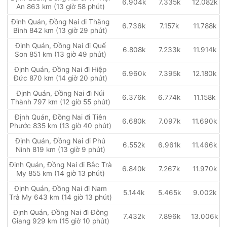
6.904k
7.335k
12.082k
An 863 km (13 giờ 58 phút)
Định Quán, Đồng Nai đi Thăng
6.736k
7.157k
11.788k
Bình 842 km (13 giờ 29 phút)
Định Quán, Đồng Nai đi Quế
6.808k
7.233k
11.914k
Sơn 851 km (13 giờ 49 phút)
Định Quán, Đồng Nai đi Hiệp
6.960k
7.395k
12.180k
Đức 870 km (14 giờ 20 phút)
Định Quán, Đồng Nai đi Núi
6.376k
6.774k
11.158k
Thành 797 km (12 giờ 55 phút)
Định Quán, Đồng Nai đi Tiên
6.680k
7.097k
11.690k
Phước 835 km (13 giờ 40 phút)
Định Quán, Đồng Nai đi Phú
6.552k
6.961k
11.466k
Ninh 819 km (13 giờ 9 phút)
Định Quán, Đồng Nai đi Bắc Trà
6.840k
7.267k
11.970k
My 855 km (14 giờ 13 phút)
Định Quán, Đồng Nai đi Nam
5.144k
5.465k
9.002k
Trà My 643 km (14 giờ 13 phút)
Định Quán, Đồng Nai đi Đông
7.432k
7.896k
13.006k
Giang 929 km (15 giờ 10 phút)