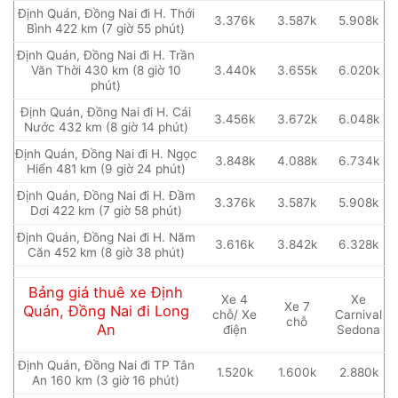
Định Quán, Đồng Nai đi H. Thới
3.376k
3.587k
5.908k
Bình 422 km (7 giờ 55 phút)
Định Quán, Đồng Nai đi H. Trần
Văn Thời 430 km (8 giờ 10
3.440k
3.655k
6.020k
phút)
Định Quán, Đồng Nai đi H. Cái
3.456k
3.672k
6.048k
Nước 432 km (8 giờ 14 phút)
Định Quán, Đồng Nai đi H. Ngọc
3.848k
4.088k
6.734k
Hiển 481 km (9 giờ 24 phút)
Định Quán, Đồng Nai đi H. Đầm
3.376k
3.587k
5.908k
Dơi 422 km (7 giờ 58 phút)
Định Quán, Đồng Nai đi H. Năm
3.616k
3.842k
6.328k
Căn 452 km (8 giờ 38 phút)
Bảng giá thuê xe Định
Xe 4
Xe
Xe 7
Quán, Đồng Nai đi Long
chỗ/ Xe
Carnival
chỗ
An
điện
Sedona
Định Quán, Đồng Nai đi TP Tân
1.520k
1.600k
2.880k
An 160 km (3 giờ 16 phút)