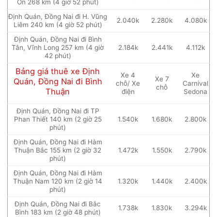
Ôn 268 km (4 giờ 52 phút)
Định Quán, Đồng Nai đi H. Vũng
2.040k
2.280k
4.080k
Liêm 240 km (4 giờ 52 phút)
Định Quán, Đồng Nai đi Bình
Tân, Vĩnh Long 257 km (4 giờ
2.184k
2.441k
4.112k
42 phút)
Bảng giá thuê xe Định
Xe 4
Xe
Xe 7
Quán, Đồng Nai đi Bình
chỗ/ Xe
Carnival
chỗ
Thuận
điện
Sedona
Định Quán, Đồng Nai đi TP
Phan Thiết 140 km (2 giờ 25
1.540k
1.680k
2.800k
phút)
Định Quán, Đồng Nai đi Hàm
Thuận Bắc 155 km (2 giờ 32
1.472k
1.550k
2.790k
phút)
Định Quán, Đồng Nai đi Hàm
Thuận Nam 120 km (2 giờ 14
1.320k
1.440k
2.400k
phút)
Định Quán, Đồng Nai đi Bắc
1.738k
1.830k
3.294k
Bình 183 km (2 giờ 48 phút)