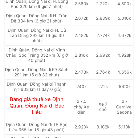
Định Quán, Đồng Nai đi H. Long
2.560k
2.720k
4.800k
Phú 320 km (6 giờ 7 phút)
Định Quán, Đồng Nai đi H. Trần
2.672k
2.839k
5.010k
Đề 334 km (6 giờ 21 phút)
Định Quán, Đồng Nai đi H. Cù
Lao Dung 292 km (6 giờ 30
2.482k
2.774k
4.672k
phút)
Định Quán, Đồng Nai đi Vĩnh
Châu, Sóc Trăng 352 km (6 giờ
2.816k
2.992k
4.928k
40 phút)
Định Quán, Đồng Nai đi Kế Sách
2.473k
2.764k
4.656k
291 km (5 giờ 32 phút)
Định Quán, Đồng Nai đi Thạnh
240k
272k
1000k
Trị 1,608 km (1 day 0 giờ)
Bảng giá thuê xe Định
Xe 4
Xe
Xe 7
Quán, Đồng Nai đi Bạc
chỗ/ Xe
Carnival
chỗ
Liêu
điện
Sedona
Định Quán, Đồng Nai đi TP Bạc
2.920k
3.102k
5.110k
Liêu 365 km (6 giờ 43 phút)