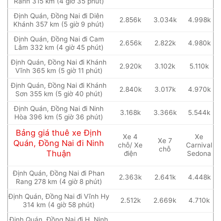
Ranh 315 km (4 giờ 35 phút)
Định Quán, Đồng Nai đi Diên
2.856k
3.034k
4.998k
Khánh 357 km (5 giờ 9 phút)
Định Quán, Đồng Nai đi Cam
2.656k
2.822k
4.980k
Lâm 332 km (4 giờ 45 phút)
Định Quán, Đồng Nai đi Khánh
2.920k
3.102k
5.110k
Vĩnh 365 km (5 giờ 11 phút)
Định Quán, Đồng Nai đi Khánh
2.840k
3.017k
4.970k
Sơn 355 km (5 giờ 40 phút)
Định Quán, Đồng Nai đi Ninh
3.168k
3.366k
5.544k
Hòa 396 km (5 giờ 36 phút)
Bảng giá thuê xe Định
Xe 4
Xe
Xe 7
Quán, Đồng Nai đi Ninh
chỗ/ Xe
Carnival
chỗ
Thuận
điện
Sedona
Định Quán, Đồng Nai đi Phan
2.363k
2.641k
4.448k
Rang 278 km (4 giờ 8 phút)
Định Quán, Đồng Nai đi Vĩnh Hy
2.512k
2.669k
4.710k
314 km (4 giờ 58 phút)
Định Quán, Đồng Nai đi H. Ninh