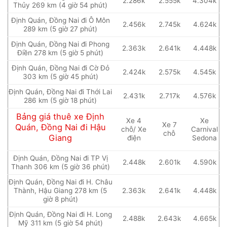
2.286k
2.555k
4.304k
Thủy 269 km (4 giờ 54 phút)
Định Quán, Đồng Nai đi Ô Môn
2.456k
2.745k
4.624k
289 km (5 giờ 27 phút)
Định Quán, Đồng Nai đi Phong
2.363k
2.641k
4.448k
Điền 278 km (5 giờ 5 phút)
Định Quán, Đồng Nai đi Cờ Đỏ
2.424k
2.575k
4.545k
303 km (5 giờ 45 phút)
Định Quán, Đồng Nai đi Thới Lai
2.431k
2.717k
4.576k
286 km (5 giờ 18 phút)
Bảng giá thuê xe Định
Xe 4
Xe
Xe 7
Quán, Đồng Nai đi Hậu
chỗ/ Xe
Carnival
chỗ
Giang
điện
Sedona
Định Quán, Đồng Nai đi TP Vị
2.448k
2.601k
4.590k
Thanh 306 km (5 giờ 36 phút)
Định Quán, Đồng Nai đi H. Châu
Thành, Hậu Giang 278 km (5
2.363k
2.641k
4.448k
giờ 8 phút)
Định Quán, Đồng Nai đi H. Long
2.488k
2.643k
4.665k
Mỹ 311 km (5 giờ 54 phút)