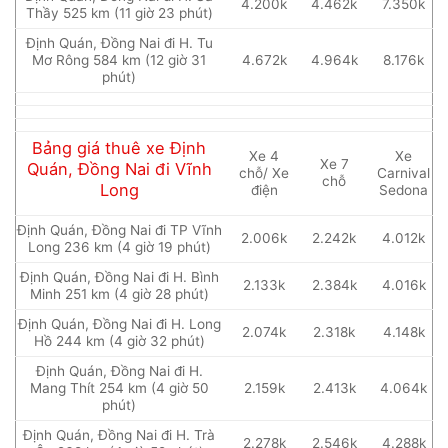
4.200k
4.462k
7.350k
Thầy 525 km (11 giờ 23 phút)
Định Quán, Đồng Nai đi H. Tu
Mơ Rông 584 km (12 giờ 31
4.672k
4.964k
8.176k
phút)
Bảng giá thuê xe Định
Xe 4
Xe
Xe 7
Quán, Đồng Nai đi Vĩnh
chỗ/ Xe
Carnival
chỗ
Long
điện
Sedona
Định Quán, Đồng Nai đi TP Vĩnh
2.006k
2.242k
4.012k
Long 236 km (4 giờ 19 phút)
Định Quán, Đồng Nai đi H. Bình
2.133k
2.384k
4.016k
Minh 251 km (4 giờ 28 phút)
Định Quán, Đồng Nai đi H. Long
2.074k
2.318k
4.148k
Hồ 244 km (4 giờ 32 phút)
Định Quán, Đồng Nai đi H.
Mang Thít 254 km (4 giờ 50
2.159k
2.413k
4.064k
phút)
Định Quán, Đồng Nai đi H. Trà
2.278k
2.546k
4.288k