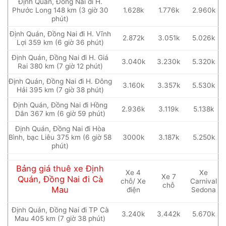
Định Quán, Đồng Nai đi H.
Phước Long 148 km (3 giờ 30
1.628k
1.776k
2.960k
phút)
Định Quán, Đồng Nai đi H. Vĩnh
2.872k
3.051k
5.026k
Lợi 359 km (6 giờ 36 phút)
Định Quán, Đồng Nai đi H. Giá
3.040k
3.230k
5.320k
Rai 380 km (7 giờ 12 phút)
Định Quán, Đồng Nai đi H. Đông
3.160k
3.357k
5.530k
Hải 395 km (7 giờ 38 phút)
Định Quán, Đồng Nai đi Hồng
2.936k
3.119k
5.138k
Dân 367 km (6 giờ 59 phút)
Định Quán, Đồng Nai đi Hòa
Bình, bạc Liêu 375 km (6 giờ 58
3000k
3.187k
5.250k
phút)
Bảng giá thuê xe Định
Xe 4
Xe
Xe 7
Quán, Đồng Nai đi Cà
chỗ/ Xe
Carnival
chỗ
Mau
điện
Sedona
Định Quán, Đồng Nai đi TP Cà
3.240k
3.442k
5.670k
Mau 405 km (7 giờ 38 phút)