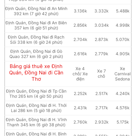
Định Quán, Đồng Nai đi An Minh
3.136k
3.332k
5.488k
392 km (7 giờ 42 phút)
Định Quán, Đồng Nai đi An Biên
2.856k
3.034k
4.998k
357 km (6 giờ 51 phút)
Định Quán, Đồng Nai đi Rạch
2.704k
2.873k
5.070k
Sỏi 338 km (6 giờ 24 phút)
Định Quán, Đồng Nai đi Gò
2.616k
2.779k
4.905k
Quao 327 km (6 giờ 2 phút)
Bảng giá thuê xe Định
Xe 4
Xe
Xe 7
Quán, Đồng Nai đi Cần
chỗ/ Xe
Carnival
chỗ
Thơ
điện
Sedona
Định Quán, Đồng Nai đi Tp Cần
2.252k
2.517k
4.240k
Thơ 265 km (4 giờ 50 phút)
Định Quán, Đồng Nai đi H. Thới
2.431k
2.717k
4.576k
Lai 286 km (5 giờ 18 phút)
Định Quán, Đồng Nai đi H. Vĩnh
2.760k
2.932k
5.175k
Thạnh 345 km (6 giờ 38 phút)
Định Quán, Đồng Nai đi H. Bình