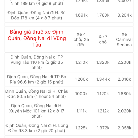
1.795k
1.890k
3.402k
Ninh 189 km (4 giờ 9 phút)
Định Quán, Đồng Nai đi H. Bù
1.691k
1.780k
3.204k
Đốp 178 km (4 giờ 7 phút)
Bảng giá thuê xe Định
Xe 4
Xe
Xe 7
Quán, Đồng Nai đi Vũng
chỗ/ Xe
Carnival
chỗ
Tàu
điện
Sedona
Định Quán, Đồng Nai đi TP
Vũng Tàu 110 km (2 giờ 35
1.210k
1.320k
2.200k
phút)
Định Quán, Đồng Nai đi TP Bà
1.200k
1.344k
2.016k
Rịa 96.6 km (2 giờ 15 phút)
Định Quán, Đồng Nai đi H. Châu
1000k
1.120k
1.680k
Đức 80.5 km (1 hour 54 phút)
Định Quán, Đồng Nai đi H.
Xuyên Mộc 101 km (2 giờ 17
1.111k
1.212k
2.020k
phút)
Định Quán, Đồng Nai đi H. Long
1.225k
1.372k
2.058k
Điền 98.3 km (2 giờ 20 phút)