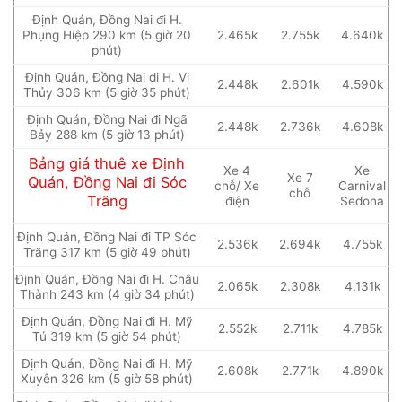
Định Quán, Đồng Nai đi H.
Phụng Hiệp 290 km (5 giờ 20
2.465k
2.755k
4.640k
phút)
Định Quán, Đồng Nai đi H. Vị
2.448k
2.601k
4.590k
Thủy 306 km (5 giờ 35 phút)
Định Quán, Đồng Nai đi Ngã
2.448k
2.736k
4.608k
Bảy 288 km (5 giờ 13 phút)
Bảng giá thuê xe Định
Xe 4
Xe
Xe 7
Quán, Đồng Nai đi Sóc
chỗ/ Xe
Carnival
chỗ
Trăng
điện
Sedona
Định Quán, Đồng Nai đi TP Sóc
2.536k
2.694k
4.755k
Trăng 317 km (5 giờ 49 phút)
Định Quán, Đồng Nai đi H. Châu
2.065k
2.308k
4.131k
Thành 243 km (4 giờ 34 phút)
Định Quán, Đồng Nai đi H. Mỹ
2.552k
2.711k
4.785k
Tú 319 km (5 giờ 54 phút)
Định Quán, Đồng Nai đi H. Mỹ
2.608k
2.771k
4.890k
Xuyên 326 km (5 giờ 58 phút)