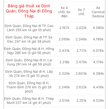
Bảng giá thuê xe Định
Xe 4
Xe
Xe 7
Quán, Đồng Nai đi Đồng
chỗ/ Xe
Carnival
chỗ
Tháp
điện
Sedona
Định Quán, Đồng Nai đi TP Cao
2.167k
2.422k
4.080k
Lãnh 255 km (4 giờ 55 phút)
Định Quán, Đồng Nai đi TP Sa
2.099k
2.346k
4.199k
Đéc 247 km (4 giờ 38 phút)
Định Quán, Đồng Nai đi H. Hồng
2.431k
2.717k
4.576k
Ngự 286 km (5 giờ 56 phút)
Định Quán, Đồng Nai đi H. Lai
2.218k
2.479k
4.176k
Vung 261 km (4 giờ 59 phút)
Định Quán, Đồng Nai đi H. Lấp
2.329k
2.603k
4.384k
Vò 274 km (5 giờ 10 phút)
Định Quán, Đồng Nai đi H.
Thanh Bình 276 km (5 giờ 26
2.346k
2.622k
4.416k
phút)
Định Quán, Đồng Nai đi H. Tháp
2.014k
2.251k
4.029k
Mười 237 km (4 giờ 41 phút)