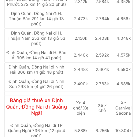
2.312k
2.584k
4.352k
Phước 272 km (4 giờ 20 phút)
Định Quán, Đồng Nai đi H.
Thuận Bắc 291 km (4 giờ 13
2.473k
2.764k
4.656k
phút)
Định Quán, Đồng Nai đi H.
Thuận Nam 253 km (3 giờ 53
2.150k
2.403k
4.048k
phút)
Định Quán, Đồng Nai đi H. Bác
2.440k
2.592k
4.575k
Ái 305 km (4 giờ 41 phút)
Định Quán, Đồng Nai đi Ninh
2.448k
2.601k
4.590k
Hải 306 km (4 giờ 48 phút)
Định Quán, Đồng Nai đi Ninh
2.490k
2.783k
4.688k
Sơn 293 km (4 giờ 26 phút)
Bảng giá thuê xe Định
Xe 4
Xe
Xe 7
Quán, Đồng Nai đi Quảng
chỗ/ Xe
Carnival
chỗ
Ngãi
điện
Sedona
Định Quán, Đồng Nai đi TP
Quảng Ngãi 736 km (12 giờ 4
5.888k
6.256k
10.304k
phút)