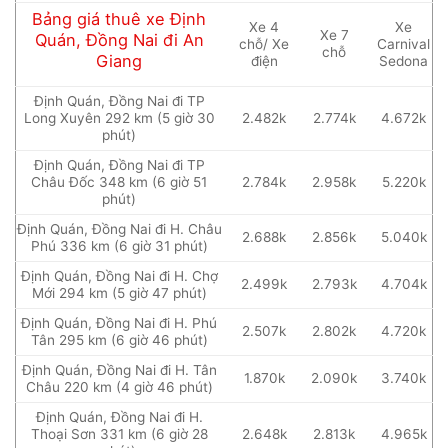
Bảng giá thuê xe Định
Xe 4
Xe
Xe 7
Quán, Đồng Nai đi An
chỗ/ Xe
Carnival
chỗ
Giang
điện
Sedona
Định Quán, Đồng Nai đi TP
Long Xuyên 292 km (5 giờ 30
2.482k
2.774k
4.672k
phút)
Định Quán, Đồng Nai đi TP
Châu Đốc 348 km (6 giờ 51
2.784k
2.958k
5.220k
phút)
Định Quán, Đồng Nai đi H. Châu
2.688k
2.856k
5.040k
Phú 336 km (6 giờ 31 phút)
Định Quán, Đồng Nai đi H. Chợ
2.499k
2.793k
4.704k
Mới 294 km (5 giờ 47 phút)
Định Quán, Đồng Nai đi H. Phú
2.507k
2.802k
4.720k
Tân 295 km (6 giờ 46 phút)
Định Quán, Đồng Nai đi H. Tân
1.870k
2.090k
3.740k
Châu 220 km (4 giờ 46 phút)
Định Quán, Đồng Nai đi H.
Thoại Sơn 331 km (6 giờ 28
2.648k
2.813k
4.965k