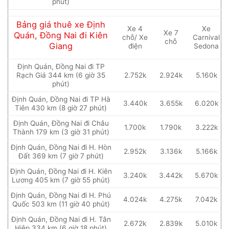
phút)
Bảng giá thuê xe Định
Xe 4
Xe
Xe 7
Quán, Đồng Nai đi Kiên
chỗ/ Xe
Carnival
chỗ
Giang
điện
Sedona
Định Quán, Đồng Nai đi TP
Rạch Giá 344 km (6 giờ 35
2.752k
2.924k
5.160k
phút)
Định Quán, Đồng Nai đi TP Hà
3.440k
3.655k
6.020k
Tiên 430 km (8 giờ 27 phút)
Định Quán, Đồng Nai đi Châu
1.700k
1.790k
3.222k
Thành 179 km (3 giờ 31 phút)
Định Quán, Đồng Nai đi H. Hòn
2.952k
3.136k
5.166k
Đất 369 km (7 giờ 7 phút)
Định Quán, Đồng Nai đi H. Kiên
3.240k
3.442k
5.670k
Lương 405 km (7 giờ 55 phút)
Định Quán, Đồng Nai đi H. Phú
4.024k
4.275k
7.042k
Quốc 503 km (11 giờ 40 phút)
Định Quán, Đồng Nai đi H. Tân
2.672k
2.839k
5.010k
Hiệp 334 km (6 giờ 18 phút)