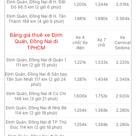
Định Quán, Đồng Nai đi H. Đất
1.200k
1.344k
2.016k
Đỏ 96.5 km (2 giờ 6 phút)
Định Quán, Đồng Nai đi H. Tân
1.881k
1.980k
3.564k
Thành 198 km (4 giờ 9 phút)
Bảng giá thuê xe Định
Xe 4
Xe
Xe 7
Quán, Đồng Nai đi
chỗ/ Xe
Carnival
chỗ
TPHCM
điện
Sedona
Định Quán, Đồng Nai đi Quận 1
1.221k
1.332k
2.220k
111 km (2 giờ 15 phút)
Định Quán, Đồng Nai đi Sân bay
Tân Sơn Nhất 117 km (2 giờ 24
1.287k
1.404k
2.340k
phút)
Định Quán, Đồng Nai đi Củ Chi
1.606k
1.752k
2.920k
146 km (3 giờ 21 phút)
Định Quán, Đồng Nai đi Nhà Bè
1.254k
1.368k
2.280k
114 km (2 giờ 18 phút)
Định Quán, Đồng Nai đi TP Thủ
1.254k
1.368k
2.280k
Đức 114 km (2 giờ 18 phút)