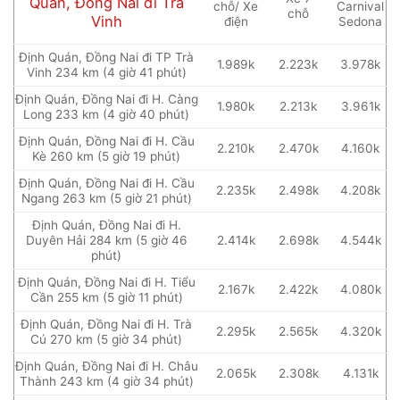
Quán, Đồng Nai đi Trà
chỗ/ Xe
Carnival
chỗ
Vinh
điện
Sedona
Định Quán, Đồng Nai đi TP Trà
1.989k
2.223k
3.978k
Vinh 234 km (4 giờ 41 phút)
Định Quán, Đồng Nai đi H. Càng
1.980k
2.213k
3.961k
Long 233 km (4 giờ 40 phút)
Định Quán, Đồng Nai đi H. Cầu
2.210k
2.470k
4.160k
Kè 260 km (5 giờ 19 phút)
Định Quán, Đồng Nai đi H. Cầu
2.235k
2.498k
4.208k
Ngang 263 km (5 giờ 21 phút)
Định Quán, Đồng Nai đi H.
Duyên Hải 284 km (5 giờ 46
2.414k
2.698k
4.544k
phút)
Định Quán, Đồng Nai đi H. Tiểu
2.167k
2.422k
4.080k
Cần 255 km (5 giờ 11 phút)
Định Quán, Đồng Nai đi H. Trà
2.295k
2.565k
4.320k
Cú 270 km (5 giờ 34 phút)
Định Quán, Đồng Nai đi H. Châu
2.065k
2.308k
4.131k
Thành 243 km (4 giờ 34 phút)