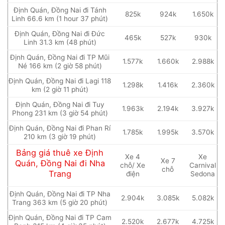
Định Quán, Đồng Nai đi Tánh
825k
924k
1.650k
Linh 66.6 km (1 hour 37 phút)
Định Quán, Đồng Nai đi Đức
465k
527k
930k
Linh 31.3 km (48 phút)
Định Quán, Đồng Nai đi TP Mũi
1.577k
1.660k
2.988k
Né 166 km (2 giờ 58 phút)
Định Quán, Đồng Nai đi Lagi 118
1.298k
1.416k
2.360k
km (2 giờ 11 phút)
Định Quán, Đồng Nai đi Tuy
1.963k
2.194k
3.927k
Phong 231 km (3 giờ 54 phút)
Định Quán, Đồng Nai đi Phan Rí
1.785k
1.995k
3.570k
210 km (3 giờ 19 phút)
Bảng giá thuê xe Định
Xe 4
Xe
Xe 7
Quán, Đồng Nai đi Nha
chỗ/ Xe
Carnival
chỗ
Trang
điện
Sedona
Định Quán, Đồng Nai đi TP Nha
2.904k
3.085k
5.082k
Trang 363 km (5 giờ 20 phút)
Định Quán, Đồng Nai đi TP Cam
2.520k
2.677k
4.725k