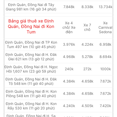
Định Quán, Đồng Nai đi Tây
7.848k
8.338k
13.734k
Giang 981 km (16 giờ 34 phút)
Bảng giá thuê xe Định
Xe 4
Xe
Xe 7
Quán, Đồng Nai đi Kon
chỗ/ Xe
Carnival
chỗ
Tum
điện
Sedona
Định Quán, Đồng Nai đi TP Kon
3.976k
4.224k
6.958k
Tum 497 km (10 giờ 45 phút)
Định Quán, Đồng Nai đi H. Đăk
4.968k
5.278k
8.694k
Glei 621 km (13 giờ 12 phút)
Định Quán, Đồng Nai đi H. Ngọc
240k
272k
1000k
Hồi 1,607 km (23 giờ 59 phút)
Định Quán, Đồng Nai đi H. Đăk
4.384k
4.658k
7.672k
Tô 548 km (11 giờ 40 phút)
Định Quán, Đồng Nai đi H. Kon
4.384k
4.658k
7.672k
Plông 548 km (11 giờ 40 phút)
Định Quán, Đồng Nai đi H. Kon
4.240k
4.505k
7.420k
Rẫy 530 km (11 giờ 20 phút)
Định Quán, Đồng Nai đi H. Sa