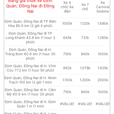
Bảng giá thuê xe Định
Xe 4
Xe
Xe 7
Quán, Đồng Nai đi Đồng
chỗ/ Xe
Carnival
chỗ
Nai
điện
Sedona
Định Quán, Đồng Nai đi TP Biên
1000k
1.120k
1.680k
Hòa 80.9 km (2 giờ 4 phút)
Định Quán, Đồng Nai đi TP
Long Khánh 43.8 km (1 hour 3
645k
731k
1.290k
phút)
Định Quán, Đồng Nai đi H.
Trảng Bom 60.6 km (1 hour 30
750k
840k
1000k
phút)
Định Quán, Đồng Nai đi H. Vĩnh
962k
1.078k
1.925k
Cửu 77.2 km (1 hour 50 phút)
Định Quán, Đồng Nai đi H. Nhơn
1.100k
1.200k
2000k
Trạch 100 km (2 giờ 1 min)
Định Quán, Đồng Nai đi H. Cẩm
750k
840k
1000k
Mỹ 60.6 km (1 hour 30 phút)
Định Quán, Đồng Nai đi H. Định
#VALUE!
#VALUE!
#VALUE!
Quán 1 m (1 min)
Định Quán, Đồng Nai đi H. Long