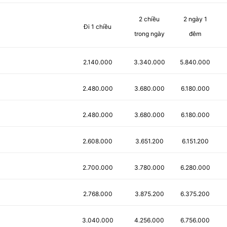
2 chiều
2 ngày 1
Đi 1 chiều
trong ngày
đêm
2.140.000
3.340.000
5.840.000
2.480.000
3.680.000
6.180.000
2.480.000
3.680.000
6.180.000
2.608.000
3.651.200
6.151.200
2.700.000
3.780.000
6.280.000
2.768.000
3.875.200
6.375.200
3.040.000
4.256.000
6.756.000