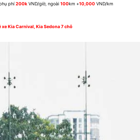
phụ phí
200k
VND/giờ, ngoài
100
km +
10,000
VND/km
uê xe Kia Carnival, Kia Sedona 7 chỗ