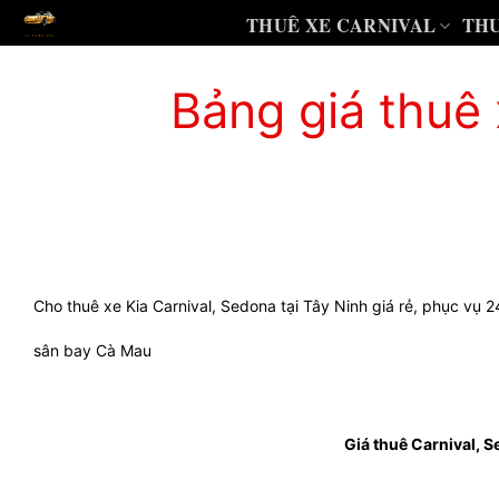
Chuyển
THUÊ XE CARNIVAL
THU
đến
Bảng giá thuê 
nội
dung
Cho thuê xe Kia Carnival, Sedona tại Tây Ninh giá rẻ, phục vụ 
sân bay Cà Mau
Giá thuê Carnival, S