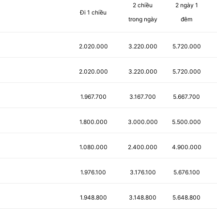
2 chiều
2 ngày 1
g
Đi 1 chiều
trong ngày
đêm
2.020.000
3.220.000
5.720.000
2.020.000
3.220.000
5.720.000
1.967.700
3.167.700
5.667.700
1.800.000
3.000.000
5.500.000
1.080.000
2.400.000
4.900.000
1.976.100
3.176.100
5.676.100
1.948.800
3.148.800
5.648.800