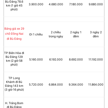
Bù Đăng 78.6
3.900.000
4.680.000
7.180.000
9.680.000
km (1 giờ 45
phút)
Bảng giá xe 29
2 chiều
2 ngày 1
3 ngày 2
chỗ Đồng Nai
Đi 1 chiều
trong ngày
đêm
đêm
đi Bù Đăng
TP Biên Hòa đi
Bù Đăng 129
5.160.000
6.192.000
8.692.000
11.192.000
km (2 giờ 58
phút)
TP Long
Khánh đi Bù
5.720.000
6.864.000
9.364.000
11.864.000
Đăng 143 km
(3 giờ 16 phút)
H. Trảng Bom
đi Bù Đăng