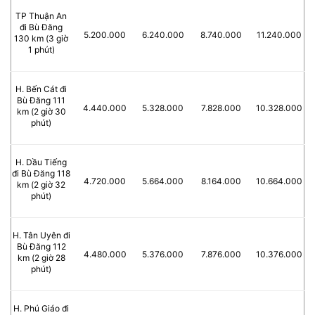
TP Thuận An
đi Bù Đăng
5.200.000
6.240.000
8.740.000
11.240.000
130 km (3 giờ
1 phút)
H. Bến Cát đi
Bù Đăng 111
4.440.000
5.328.000
7.828.000
10.328.000
km (2 giờ 30
phút)
H. Dầu Tiếng
đi Bù Đăng 118
4.720.000
5.664.000
8.164.000
10.664.000
km (2 giờ 32
phút)
H. Tân Uyên đi
Bù Đăng 112
4.480.000
5.376.000
7.876.000
10.376.000
km (2 giờ 28
phút)
H. Phú Giáo đi