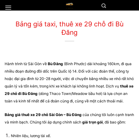
Chuyển
đến
nội
Bảng giá taxi, thuê xe 29 chỗ đi Bù
dung
Đăng
Hành trình từ Sài Gòn về
Bù Đăng
(Bình Phước) dài khoảng 160km, đi qua
nhiều đoạn đường đồi dốc trên Quốc lộ 14. Đối với các đoàn thể, công ty
hoặc đại gia đình từ 20-28 người, việc di chuyển bằng nhiều xe nhỏ rất khó
quản lý và tốn kém, trong khi xe khách lại không linh hoạt. Dịch vụ
thuê xe
29 chỗ đi Bù Đăng
(dòng Thaco Town/Meadow bầu hơi) là lựa chọn an
toàn và kinh tế nhất để cả đoàn cùng đi, cùng về một cách thoải mái.
Bảng giá thuê xe 29 chỗ Sài Gòn – Bù Đăng
của chúng tôi luôn cạnh tranh
và minh bạch. Chúng tôi áp dụng chính sách
giá trọn gói
, đã bao gồm:
Nhiên liệu, lương tài xế.