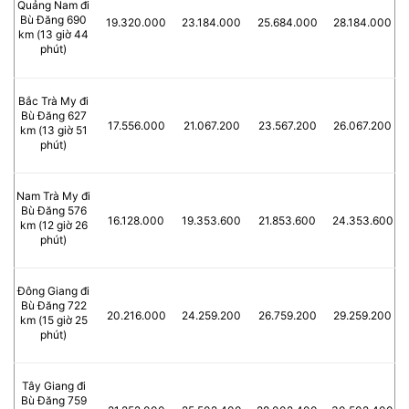
Quảng Nam đi
Bù Đăng 690
19.320.000
23.184.000
25.684.000
28.184.000
km (13 giờ 44
phút)
Bắc Trà My đi
Bù Đăng 627
17.556.000
21.067.200
23.567.200
26.067.200
km (13 giờ 51
phút)
Nam Trà My đi
Bù Đăng 576
16.128.000
19.353.600
21.853.600
24.353.600
km (12 giờ 26
phút)
Đông Giang đi
Bù Đăng 722
20.216.000
24.259.200
26.759.200
29.259.200
km (15 giờ 25
phút)
Tây Giang đi
Bù Đăng 759