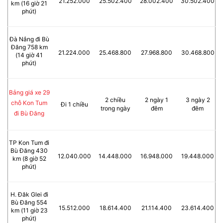
21.252.000
25.502.400
28.002.400
30.502.400
km (16 giờ 21
phút)
Đà Nắng đi Bù
Đăng 758 km
21.224.000
25.468.800
27.968.800
30.468.800
(14 giờ 41
phút)
Bảng giá xe 29
2 chiều
2 ngày 1
3 ngày 2
chỗ Kon Tum
Đi 1 chiều
trong ngày
đêm
đêm
đi Bù Đăng
TP Kon Tum đi
Bù Đăng 430
12.040.000
14.448.000
16.948.000
19.448.000
km (8 giờ 52
phút)
H. Đăk Glei đi
Bù Đăng 554
15.512.000
18.614.400
21.114.400
23.614.400
km (11 giờ 23
phút)