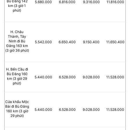
Bù Đăng 142
5.680.000
6.816.000
9.316.000
11.816.000
km (3 giờ 1
phút)
H. Châu
Thành, Tây
Ninh đi Bù
5.542.000
6.650.400
9.150.400
11.650.400
Đăng 163 km
(3 giờ 36 phút)
H. Bến Cầu đi
Bù Đăng 160
5.440.000
6.528.000
9.028.000
11.528.000
km (3 giờ 29
phút)
Cửa khẩu Mộc
Bài đi Bù Đăng
5.440.000
6.528.000
9.028.000
11.528.000
160 km (3 giờ
29 phút)