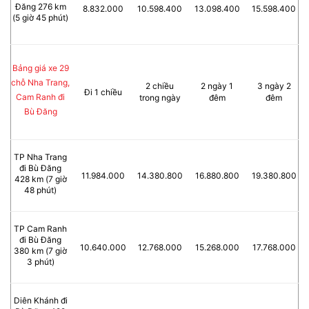
Đăng 276 km
8.832.000
10.598.400
13.098.400
15.598.400
(5 giờ 45 phút)
Bảng giá xe 29
chỗ Nha Trang,
2 chiều
2 ngày 1
3 ngày 2
Đi 1 chiều
Cam Ranh đi
trong ngày
đêm
đêm
Bù Đăng
TP Nha Trang
đi Bù Đăng
11.984.000
14.380.800
16.880.800
19.380.800
428 km (7 giờ
48 phút)
TP Cam Ranh
đi Bù Đăng
10.640.000
12.768.000
15.268.000
17.768.000
380 km (7 giờ
3 phút)
Diên Khánh đi