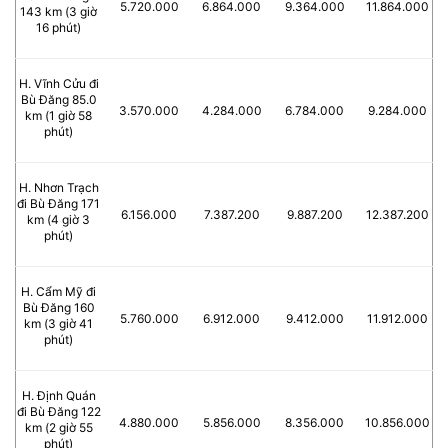
5.720.000
6.864.000
9.364.000
11.864.000
143 km (3 giờ
16 phút)
H. Vĩnh Cửu đi
Bù Đăng 85.0
3.570.000
4.284.000
6.784.000
9.284.000
km (1 giờ 58
phút)
H. Nhơn Trạch
đi Bù Đăng 171
6.156.000
7.387.200
9.887.200
12.387.200
km (4 giờ 3
phút)
H. Cẩm Mỹ đi
Bù Đăng 160
5.760.000
6.912.000
9.412.000
11.912.000
km (3 giờ 41
phút)
H. Định Quán
đi Bù Đăng 122
4.880.000
5.856.000
8.356.000
10.856.000
km (2 giờ 55
phút)