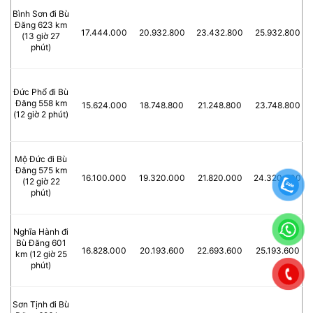
Bình Sơn đi Bù
Đăng 623 km
17.444.000
20.932.800
23.432.800
25.932.800
(13 giờ 27
phút)
Đức Phổ đi Bù
Đăng 558 km
15.624.000
18.748.800
21.248.800
23.748.800
(12 giờ 2 phút)
Mộ Đức đi Bù
Đăng 575 km
16.100.000
19.320.000
21.820.000
24.320.000
(12 giờ 22
phút)
Nghĩa Hành đi
Bù Đăng 601
16.828.000
20.193.600
22.693.600
25.193.600
km (12 giờ 25
phút)
Sơn Tịnh đi Bù