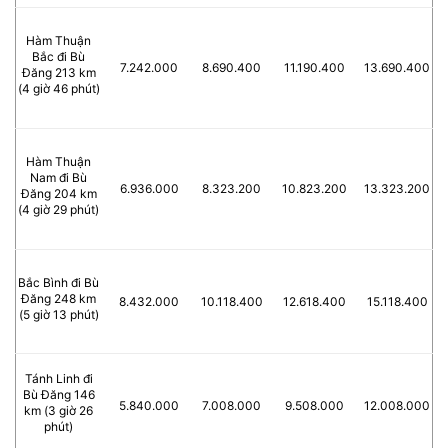
Hàm Thuận
Bắc đi Bù
7.242.000
8.690.400
11.190.400
13.690.400
Đăng 213 km
(4 giờ 46 phút)
Hàm Thuận
Nam đi Bù
6.936.000
8.323.200
10.823.200
13.323.200
Đăng 204 km
(4 giờ 29 phút)
Bắc Bình đi Bù
Đăng 248 km
8.432.000
10.118.400
12.618.400
15.118.400
(5 giờ 13 phút)
Tánh Linh đi
Bù Đăng 146
5.840.000
7.008.000
9.508.000
12.008.000
km (3 giờ 26
phút)