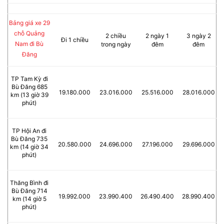
Bảng giá xe 29
chỗ Quảng
2 chiều
2 ngày 1
3 ngày 2
Đi 1 chiều
Nam đi Bù
trong ngày
đêm
đêm
Đăng
TP Tam Kỳ đi
Bù Đăng 685
19.180.000
23.016.000
25.516.000
28.016.000
km (13 giờ 39
phút)
TP Hội An đi
Bù Đăng 735
20.580.000
24.696.000
27.196.000
29.696.000
km (14 giờ 34
phút)
Thăng Bình đi
Bù Đăng 714
19.992.000
23.990.400
26.490.400
28.990.400
km (14 giờ 5
phút)