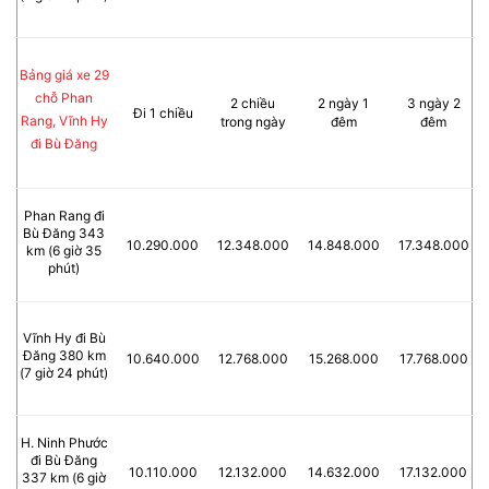
Bảng giá xe 29
chỗ Phan
2 chiều
2 ngày 1
3 ngày 2
Đi 1 chiều
Rang, Vĩnh Hy
trong ngày
đêm
đêm
đi Bù Đăng
Phan Rang đi
Bù Đăng 343
10.290.000
12.348.000
14.848.000
17.348.000
km (6 giờ 35
phút)
Vĩnh Hy đi Bù
Đăng 380 km
10.640.000
12.768.000
15.268.000
17.768.000
(7 giờ 24 phút)
H. Ninh Phước
đi Bù Đăng
10.110.000
12.132.000
14.632.000
17.132.000
337 km (6 giờ