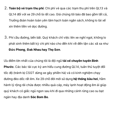
Toàn bộ vé trạm thu phí:
Chi phí vé qua các trạm thu phí trên QL13 và
QL14 đối với xe 29 chỗ là rất cao. Giá chúng tôi báo đã bao gồm tất cả,
Trưởng đoàn hoàn toàn yên tâm hạch toán ngân sách, không lo tài xế
xin thêm tiền vé dọc đường.
Phí cầu đường, bến bãi. Quý khách chỉ việc lên xe nghỉ ngơi, không lo
phát sinh thêm bất kỳ chi phí nào cho đến khi về đến tận các xã xa như
Đức Phong, Đak Nhau hay Thọ Sơn
.
Ưu điểm lớn nhất của chúng tôi là đội ngũ
tài xế chuyên tuyến Bình
Phước
. Các bác tài cực kỳ am hiểu cung đường QL14, tuân thủ tuyệt đối
tốc độ (tránh bị CSGT dừng xe gây phiền hà) và có kinh nghiệm chạy
đường đèo dốc rất êm. Xe 29 chỗ đời mới sử dụng
hệ thống bầu hơi
, hầm
hành lý rộng rãi chứa được nhiều quà cáp, máy lạnh hoạt động êm ái giúp
quý khách có giấc ngủ ngon sau khi đi qua những cánh rừng cao su bạt
ngàn hay địa danh
Sóc Bom Bo
.