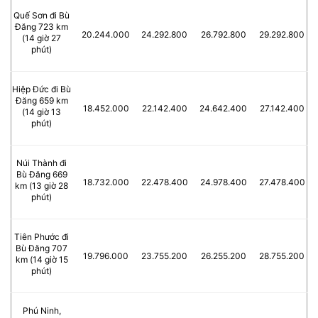
Quế Sơn đi Bù
Đăng 723 km
20.244.000
24.292.800
26.792.800
29.292.800
(14 giờ 27
phút)
Hiệp Đức đi Bù
Đăng 659 km
18.452.000
22.142.400
24.642.400
27.142.400
(14 giờ 13
phút)
Núi Thành đi
Bù Đăng 669
18.732.000
22.478.400
24.978.400
27.478.400
km (13 giờ 28
phút)
Tiên Phước đi
Bù Đăng 707
19.796.000
23.755.200
26.255.200
28.755.200
km (14 giờ 15
phút)
Phú Ninh,