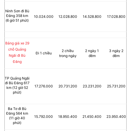
Ninh Sơn đi Bù
Đăng 358 km
10.024.000
12.028.800
14.528.800
17.028.800
(6 giờ 51 phút)
Bảng giá xe 29
chỗ Quảng
2 chiều
2 ngày 1
3 ngày 2
Đi 1 chiều
Ngãi đi Bù
trong ngày
đêm
đêm
Đăng
TP Quảng Ngãi
đi Bù Đăng 617
17.276.000
20.731.200
23.231.200
25.731.200
km (12 giờ 52
phút)
Ba Tơ đi Bù
Đăng 564 km
15.792.000
18.950.400
21.450.400
23.950.400
(11 giờ 40
phút)