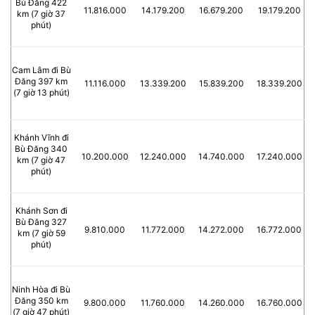
Bù Đăng 422
11.816.000
14.179.200
16.679.200
19.179.200
km (7 giờ 37
phút)
Cam Lâm đi Bù
Đăng 397 km
11.116.000
13.339.200
15.839.200
18.339.200
(7 giờ 13 phút)
Khánh Vĩnh đi
Bù Đăng 340
10.200.000
12.240.000
14.740.000
17.240.000
km (7 giờ 47
phút)
Khánh Sơn đi
Bù Đăng 327
9.810.000
11.772.000
14.272.000
16.772.000
km (7 giờ 59
phút)
Ninh Hòa đi Bù
Đăng 350 km
9.800.000
11.760.000
14.260.000
16.760.000
(7 giờ 47 phút)