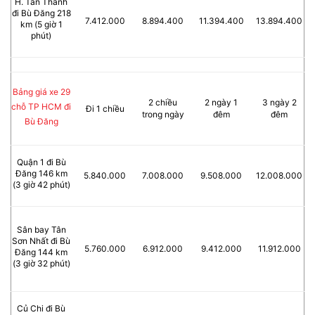
H. Tân Thành
đi Bù Đăng 218
7.412.000
8.894.400
11.394.400
13.894.400
km (5 giờ 1
phút)
Bảng giá xe 29
2 chiều
2 ngày 1
3 ngày 2
chỗ TP HCM đi
Đi 1 chiều
trong ngày
đêm
đêm
Bù Đăng
Quận 1 đi Bù
Đăng 146 km
5.840.000
7.008.000
9.508.000
12.008.000
(3 giờ 42 phút)
Sân bay Tân
Sơn Nhất đi Bù
5.760.000
6.912.000
9.412.000
11.912.000
Đăng 144 km
(3 giờ 32 phút)
Củ Chi đi Bù