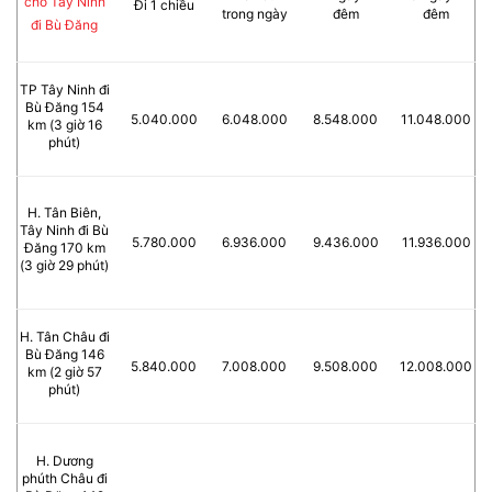
chỗ Tây Ninh
Đi 1 chiều
trong ngày
đêm
đêm
đi Bù Đăng
TP Tây Ninh đi
Bù Đăng 154
5.040.000
6.048.000
8.548.000
11.048.000
km (3 giờ 16
phút)
H. Tân Biên,
Tây Ninh đi Bù
5.780.000
6.936.000
9.436.000
11.936.000
Đăng 170 km
(3 giờ 29 phút)
H. Tân Châu đi
Bù Đăng 146
5.840.000
7.008.000
9.508.000
12.008.000
km (2 giờ 57
phút)
H. Dương
phúth Châu đi