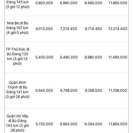
Đăng 145 km
5.800.000
6.960.000
9.460.000
11.960.000
(3 giờ 12 phút)
Nhà Bè đi Bù
Đăng 167 km
6.012.000
7.214.400
9.714.400
12.214.400
(4 giờ 0 phút)
TP Thủ Đức đi
Bù Đăng 135
5.400.000
6.480.000
8.980.000
11.480.000
km (3 giờ 13
phút)
Quận Bình
Thạnh đi Bù
5.640.000
6.768.000
9.268.000
11.768.000
Đăng 141 km
(3 giờ 26 phút)
Quận Gò Vấp
đi Bù Đăng
5.720.000
6.864.000
9.364.000
11.864.000
143 km (3 giờ
28 phút)