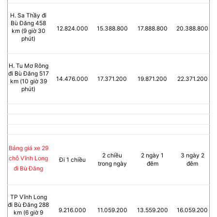
H. Sa Thầy đi
Bù Đăng 458
12.824.000
15.388.800
17.888.800
20.388.800
km (9 giờ 30
phút)
H. Tu Mơ Rông
đi Bù Đăng 517
14.476.000
17.371.200
19.871.200
22.371.200
km (10 giờ 39
phút)
Bảng giá xe 29
2 chiều
2 ngày 1
3 ngày 2
chỗ Vĩnh Long
Đi 1 chiều
trong ngày
đêm
đêm
đi Bù Đăng
TP Vĩnh Long
đi Bù Đăng 288
9.216.000
11.059.200
13.559.200
16.059.200
km (6 giờ 9