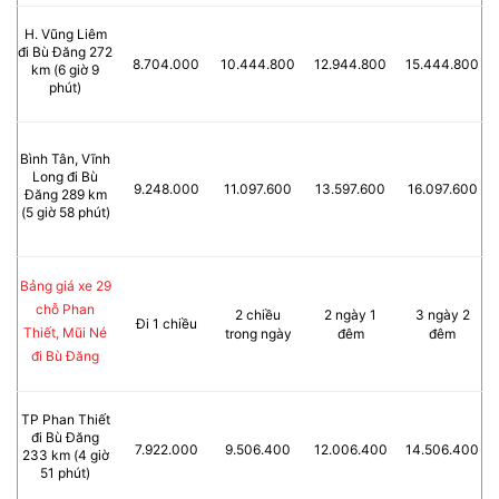
H. Vũng Liêm
đi Bù Đăng 272
8.704.000
10.444.800
12.944.800
15.444.800
km (6 giờ 9
phút)
Bình Tân, Vĩnh
Long đi Bù
9.248.000
11.097.600
13.597.600
16.097.600
Đăng 289 km
(5 giờ 58 phút)
Bảng giá xe 29
chỗ Phan
2 chiều
2 ngày 1
3 ngày 2
Đi 1 chiều
Thiết, Mũi Né
trong ngày
đêm
đêm
đi Bù Đăng
TP Phan Thiết
đi Bù Đăng
7.922.000
9.506.400
12.006.400
14.506.400
233 km (4 giờ
51 phút)